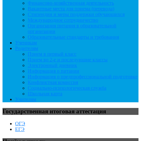
Финансово-хозяйственная деятельность
Вакантные места для приема (перевода)
Стипендии и меры поддержки обучающихся
Международное сотрудничество
Организация питания в образовательной
организации
Образовательные стандарты и требования
Ученикам
Родителям
Прием в первый класс
Прием во 2-е и последующие классы
Электронный дневник
Информация о питании
Информация о предпрофессиональной подготовке
Конфликтная комиссия
Социально-психологическая служба
Школьная карта
Учителям
Государственная итоговая аттестация
ОГЭ
ЕГЭ