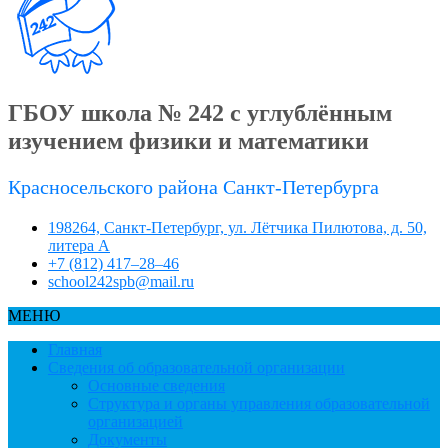
ГБОУ школа № 242 с углублённым
изучением физики и математики
Красносельского района Санкт-Петербурга
198264, Санкт-Петербург, ул. Лётчика Пилютова, д. 50,
литера А
+7 (812) 417–28–46
school242spb@mail.ru
МЕНЮ
Главная
Сведения об образовательной организации
Основные сведения
Структура и органы управления образовательной
организацией
Документы