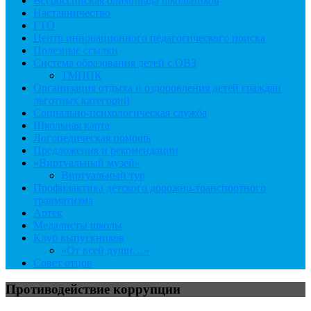
Всероссийская олимпиада школьников
Наставничество
ГТО
Центр инновационного педагогического поиска
Полезные ссылки
Система образования детей с ОВЗ
ТМППК
Организация отдыха и оздоровления детей граждан
льготных категорий
Социально-психологическая служба
Школьная карта
Логопедическая помощь
Предложения и рекомендации
«Виртуальный музей»
Виртуальный тур
Профилактика детского дорожно-транспортного
травматизма
Артек
Медалисты школы
Клуб выпускников
«От всей души…»
Совет отцов
Противодействие коррупции