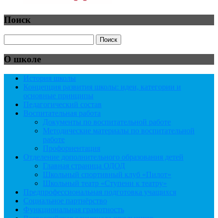
Поиск
О школе
История школы
Концепция развития школы: идеи, категории и
основные принципы
Педагогический состав
Воспитательная работа
Документы по воспитательной работе
Методические материалы по воспитательной
работе
Профориентация
Отделение дополнительного образования детей
Главная страница ОДОД
Школьный спортивный клуб «Пилот»
Школьный театр «Ступени к театру»
Предпрофессиональная подготовка учащихся
Социальное партнёрство
Функциональная грамотность