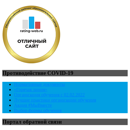
Противодействие COVID-19
Нормативные документы
«Горячая линия»
Организация обучения с 02.02.2022
Лучшие практики организации обучения
Акция #МыВместе
Выбор формы обучения
Портал обратной связи