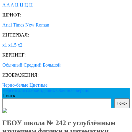
A
A
A
Ц
Ц
Ц
Ц
ШРИФТ:
Arial
Times New Roman
ИНТЕРВАЛ:
х1
х1.5
х2
КЕРНИНГ:
Обычный
Средний
Большой
ИЗОБРАЖЕНИЯ:
Черно-белые
Цветные
Версия для слабовидящих
Обычная версия
Поиск
Поиск
ГБОУ школа № 242 с углублённым
изучением физики и математики