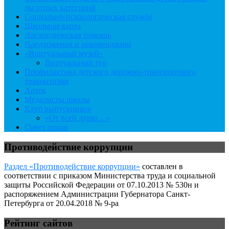
льготных категорий
Социально-психологическая служба
Школьная карта
Логопедическая помощь
Предложения и рекомендации
«Виртуальный музей»
Виртуальный тур
Профилактика детского дорожно-транспортного
травматизма
Артек
Медалисты школы
Клуб выпускников
«От всей души…»
Совет отцов
Противодействие коррупции
Раздел «Противодействие коррупции»
составлен в
соответствии с приказом Министерства труда и социальной
защиты Российской Федерации от 07.10.2013 № 530н и
распоряжением Администрации Губернатора Санкт-
Петербурга от 20.04.2018 № 9-ра
Рейтинг сайтов