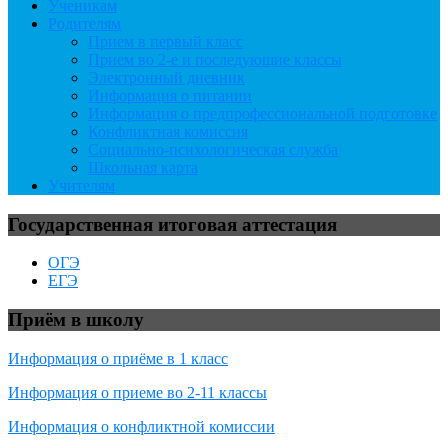
Ученикам
Родителям
Прием в первый класс
Прием во 2-е и последующие классы
Электронный дневник
Информация о питании
Информация о предпрофессиональной подготовке
Конфликтная комиссия
Социально-психологическая служба
Школьная карта
Учителям
Государственная итоговая аттестация
ОГЭ
ЕГЭ
Приём в школу
Информация о приёме в 1 класс
Информация о приеме во 2-11 классы
Информация о конфликтной комиссии