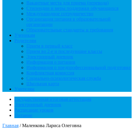
Вакантные места для приема (перевода)
Стипендии и меры поддержки обучающихся
Международное сотрудничество
Организация питания в образовательной
организации
Образовательные стандарты и требования
Ученикам
Родителям
Прием в первый класс
Прием во 2-е и последующие классы
Электронный дневник
Информация о питании
Информация о предпрофессиональной подготовке
Конфликтная комиссия
Социально-психологическая служба
Школьная карта
Учителям
Государственная итоговая аттестация
Электронный дневник
Расписание уроков
Питание
Главная
/
Маленкова Лариса Олеговна