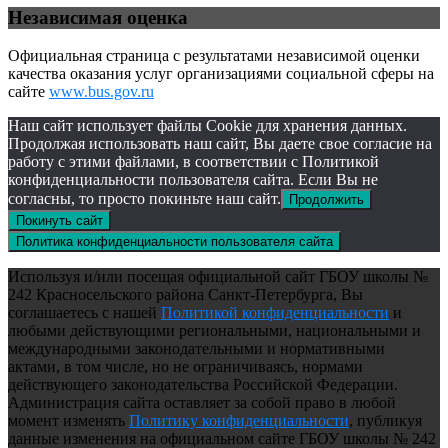
Независимая оценка
Официальная страница с результатами независимой оценки
качества оказания услуг организациями социальной сферы на
сайте
www.bus.gov.ru
Наш сайт использует файлы Cookie для хранения данных.
Продолжая использовать наш сайт, Вы даете свое согласие на
работу с этими файлами, в соответствии с Политикой
конфиденциальности пользователя сайта. Если Вы не
согласны, то просто покиньте наш сайт.
Продолжить
Покинуть сайт
Политика конфиденциальности пользователя сайта
Используя и/или посещая официальной сайт ГБОУ школы №
242 Красносельского района Санкт-Петербурга, Вы
соглашаетесь с нашей
Политикой конфиденциальности
и
любыми действующими региональными, национальными и
международными законодательными и нормативными
актами, в том числе, но не ограничиваясь, нормами
действующего законодательства Российской Федерации.
Администрация сайта оставляет за собой право в любой
момент изменять
Политику конфиденциальности
, публикуя
данные изменения на официальном сайте ГБОУ школы № 242