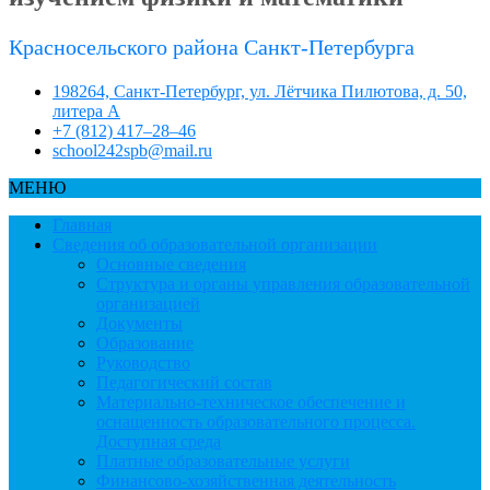
Красносельского района Санкт-Петербурга
198264, Санкт-Петербург, ул. Лётчика Пилютова, д. 50,
литера А
+7 (812) 417–28–46
school242spb@mail.ru
МЕНЮ
Главная
Сведения об образовательной организации
Основные сведения
Структура и органы управления образовательной
организацией
Документы
Образование
Руководство
Педагогический состав
Материально-техническое обеспечение и
оснащенность образовательного процесса.
Доступная среда
Платные образовательные услуги
Финансово-хозяйственная деятельность