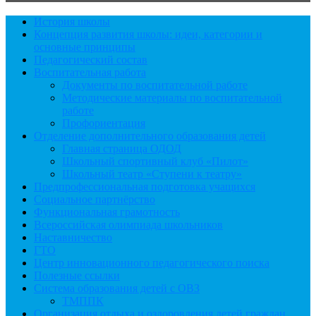
История школы
Концепция развития школы: идеи, категории и
основные принципы
Педагогический состав
Воспитательная работа
Документы по воспитательной работе
Методические материалы по воспитательной
работе
Профориентация
Отделение дополнительного образования детей
Главная страница ОДОД
Школьный спортивный клуб «Пилот»
Школьный театр «Ступени к театру»
Предпрофессиональная подготовка учащихся
Социальное партнёрство
Функциональная грамотность
Всероссийская олимпиада школьников
Наставничество
ГТО
Центр инновационного педагогического поиска
Полезные ссылки
Система образования детей с ОВЗ
ТМППК
Организация отдыха и оздоровления детей граждан