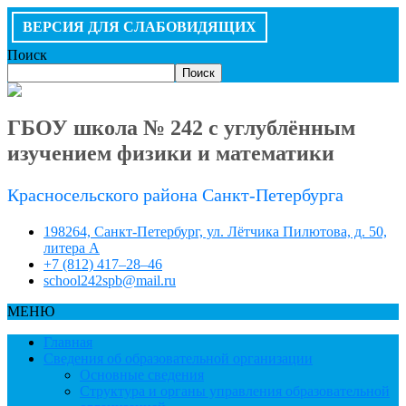
ВЕРСИЯ ДЛЯ СЛАБОВИДЯЩИХ
Поиск
Поиск
ГБОУ школа № 242 с углублённым
изучением физики и математики
Красносельского района Санкт-Петербурга
198264, Санкт-Петербург, ул. Лётчика Пилютова, д. 50,
литера А
+7 (812) 417–28–46
school242spb@mail.ru
МЕНЮ
Главная
Сведения об образовательной организации
Основные сведения
Структура и органы управления образовательной