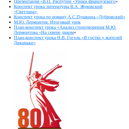
Презентация «В.П. Распутин «Уроки французского
«
Конспект урока литературы В.А. Жуковский
«Светлана»
Конспект урока по роману А.С.Пушкина «Дубровский»
М.Ю. Лермонтов. Итоговый урок
План-конспект урока «Анализ стихотворения М.Ю.
Лермонтова «На севере диком
«
План-конспект урока Н.В. Гоголь «В гостях у жителей
Диканьки»