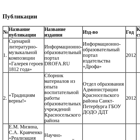
Публикации
Название
Название
К
№
Изд-во
Год
публикации
издания
с
Сценарий
Информационно-
литературно-
Информационно-
образовательный
музыкальной
образовательный
1.
портал
2012
композиции
портал
издательства
«Галерея героев
DROFA.RU
«Дрофа»
1812 года»
Сборник
материалов из
Отдел образования
опыта
Администрации
воспитательной
«Традициям
Красносельского
2.
работы
2012
верны!»
района Санкт-
образовательных
Петербурга ГБОУ
учреждений
ДОДО ДДТ
Красносельского
района
Е.М. Мизина,
С.А. Кравченко
Научно-
«Реализация