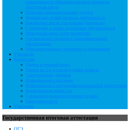
оснащенность образовательного процесса.
Доступная среда
Платные образовательные услуги
Финансово-хозяйственная деятельность
Вакантные места для приема (перевода)
Стипендии и меры поддержки обучающихся
Международное сотрудничество
Организация питания в образовательной
организации
Образовательные стандарты и требования
Ученикам
Родителям
Прием в первый класс
Прием во 2-е и последующие классы
Электронный дневник
Информация о питании
Информация о предпрофессиональной подготовке
Конфликтная комиссия
Социально-психологическая служба
Школьная карта
Учителям
Государственная итоговая аттестация
ОГЭ