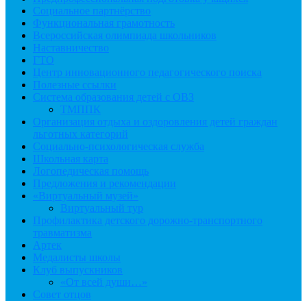
Социальное партнёрство
Функциональная грамотность
Всероссийская олимпиада школьников
Наставничество
ГТО
Центр инновационного педагогического поиска
Полезные ссылки
Система образования детей с ОВЗ
ТМППК
Организация отдыха и оздоровления детей граждан
льготных категорий
Социально-психологическая служба
Школьная карта
Логопедическая помощь
Предложения и рекомендации
«Виртуальный музей»
Виртуальный тур
Профилактика детского дорожно-транспортного
травматизма
Артек
Медалисты школы
Клуб выпускников
«От всей души…»
Совет отцов