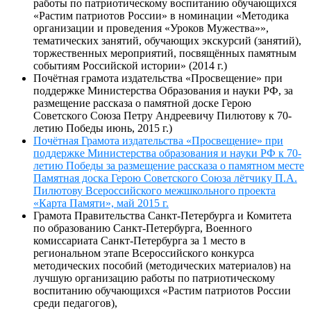
работы по патриотическому воспитанию обучающихся
«Растим патриотов России» в номинации «Методика
организации и проведения «Уроков Мужества»»,
тематических занятий, обучающих экскурсий (занятий),
торжественных мероприятий, посвящённых памятным
событиям Российской истории» (2014 г.)
Почётная грамота издательства «Просвещение» при
поддержке Министерства Образования и науки РФ, за
размещение рассказа о памятной доске Герою
Советского Союза Петру Андреевичу Пилютову к 70-
летию Победы июнь, 2015 г.)
Почётная Грамота издательства «Просвещение» при
поддержке Министерства образования и науки РФ к 70-
летию Победы за размещение рассказа о памятном месте
Памятная доска Герою Советского Союза лётчику П.А.
Пилютову Всероссийского межшкольного проекта
«Карта Памяти», май 2015 г.
Грамота Правительства Санкт-Петербурга и Комитета
по образованию Санкт-Петербурга, Военного
комиссариата Санкт-Петербурга за 1 место в
региональном этапе Всероссийского конкурса
методических пособий (методических материалов) на
лучшую организацию работы по патриотическому
воспитанию обучающихся «Растим патриотов России
среди педагогов),