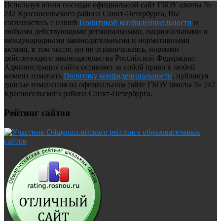
Используя и/или посещая официальной сайт ГБОУ школы №
242 Красносельского района Санкт-Петербурга, Вы
соглашаетесь с нашей
Политикой конфиденциальности
и
любыми действующими региональными, национальными и
международными законодательными и нормативными
актами, в том числе, но не ограничиваясь, нормами
действующего законодательства Российской Федерации.
Администрация сайта оставляет за собой право в любой
момент изменять
Политику конфиденциальности
, публикуя
данные изменения на официальном сайте ГБОУ школы № 242
Красносельского района Санкт-Петербурга.
Рейтинг сайтов