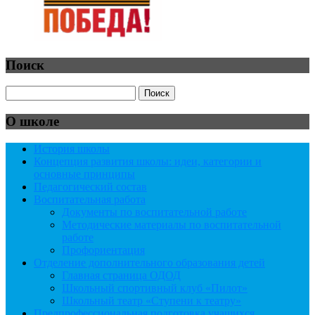
Поиск
О школе
История школы
Концепция развития школы: идеи, категории и
основные принципы
Педагогический состав
Воспитательная работа
Документы по воспитательной работе
Методические материалы по воспитательной
работе
Профориентация
Отделение дополнительного образования детей
Главная страница ОДОД
Школьный спортивный клуб «Пилот»
Школьный театр «Ступени к театру»
Предпрофессиональная подготовка учащихся