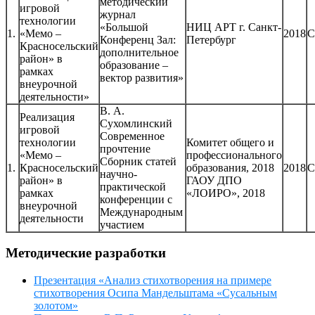
методический
игровой
журнал
технологии
«Большой
НИЦ АРТ г. Санкт-
1.
«Мемо –
2018
С
Конференц Зал:
Петербург
Красносельский
дополнительное
район» в
образование –
рамках
вектор развития»
внеурочной
деятельности»
В. А.
Реализация
Сухомлинский
игровой
Современное
технологии
Комитет общего и
прочтение
«Мемо –
профессионального
Сборник статей
1.
Красносельский
образования, 2018
2018
С
научно-
район» в
ГАОУ ДПО
практической
рамках
«ЛОИРО», 2018
конференции с
внеурочной
Международным
деятельности
участием
Методические разработки
Презентация «Анализ стихотворения на примере
стихотворения Осипа Мандельштама «Сусальным
золотом»