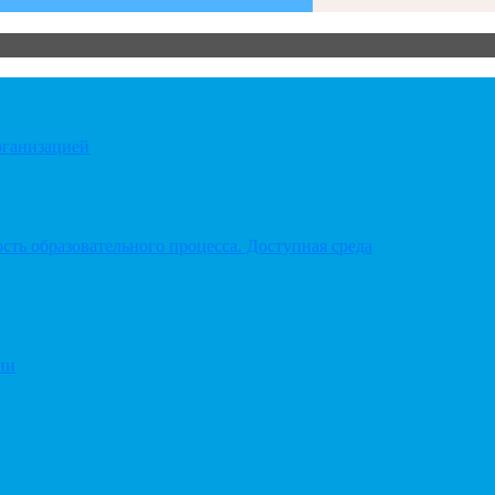
рганизацией
ть образовательного процесса. Доступная среда
ии