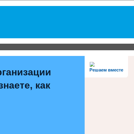
рганизации
Решаем вместе
наете, как