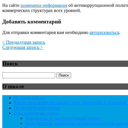
На сайте
размещена информация
об антикоррупционной политик
коммерческих структурах всех уровней.
Добавить комментарий
Для отправки комментария вам необходимо
авторизоваться
.
< Предыдущая запись
Следующая запись >
Поиск
О школе
История школы
Концепция развития школы: идеи, категории и основны
Педагогический состав
Воспитательная работа
Документы по воспитательной работе
Методические материалы по воспитательной работ