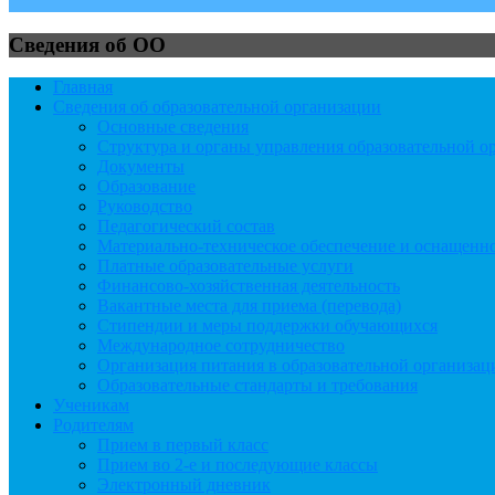
Сведения об ОО
Главная
Сведения об образовательной организации
Основные сведения
Структура и органы управления образовательной о
Документы
Образование
Руководство
Педагогический состав
Материально-техническое обеспечение и оснащеннос
Платные образовательные услуги
Финансово-хозяйственная деятельность
Вакантные места для приема (перевода)
Стипендии и меры поддержки обучающихся
Международное сотрудничество
Организация питания в образовательной организац
Образовательные стандарты и требования
Ученикам
Родителям
Прием в первый класс
Прием во 2-е и последующие классы
Электронный дневник