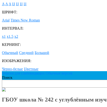
A
A
A
Ц
Ц
Ц
Ц
ШРИФТ:
Arial
Times New Roman
ИНТЕРВАЛ:
х1
х1.5
х2
КЕРНИНГ:
Обычный
Средний
Большой
ИЗОБРАЖЕНИЯ:
Черно-белые
Цветные
Версия для слабовидящих
Обычная версия
Поиск
ГБОУ школа № 242 с углублённым изуч