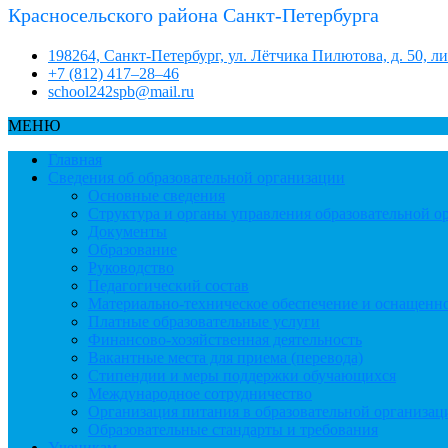
Красносельского района Санкт-Петербурга
198264, Санкт-Петербург, ул. Лётчика Пилютова, д. 50, л
+7 (812) 417–28–46
school242spb@mail.ru
МЕНЮ
Главная
Сведения об образовательной организации
Основные сведения
Структура и органы управления образовательной о
Документы
Образование
Руководство
Педагогический состав
Материально-техническое обеспечение и оснащеннос
Платные образовательные услуги
Финансово-хозяйственная деятельность
Вакантные места для приема (перевода)
Стипендии и меры поддержки обучающихся
Международное сотрудничество
Организация питания в образовательной организац
Образовательные стандарты и требования
Ученикам