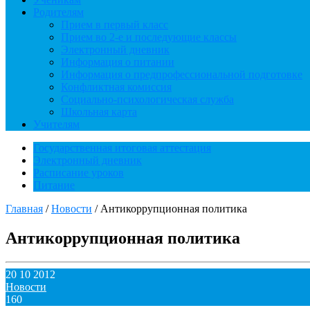
Родителям
Прием в первый класс
Прием во 2-е и последующие классы
Электронный дневник
Информация о питании
Информация о предпрофессиональной подготовке
Конфликтная комиссия
Социально-психологическая служба
Школьная карта
Учителям
Государственная итоговая аттестация
Электронный дневник
Расписание уроков
Питание
Главная
/
Новости
/
Антикоррупционная политика
Антикоррупционная политика
20 10 2012
Новости
160