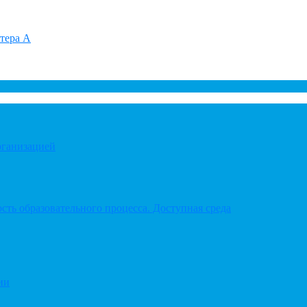
итера А
рганизацией
ть образовательного процесса. Доступная среда
ии