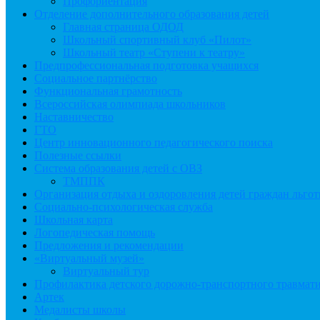
Профориентация
Отделение дополнительного образования детей
Главная страница ОДОД
Школьный спортивный клуб «Пилот»
Школьный театр «Ступени к театру»
Предпрофессиональная подготовка учащихся
Социальное партнёрство
Функциональная грамотность
Всероссийская олимпиада школьников
Наставничество
ГТО
Центр инновационного педагогического поиска
Полезные ссылки
Система образования детей с ОВЗ
ТМППК
Организация отдыха и оздоровления детей граждан льго
Социально-психологическая служба
Школьная карта
Логопедическая помощь
Предложения и рекомендации
«Виртуальный музей»
Виртуальный тур
Профилактика детского дорожно-транспортного травмат
Артек
Медалисты школы