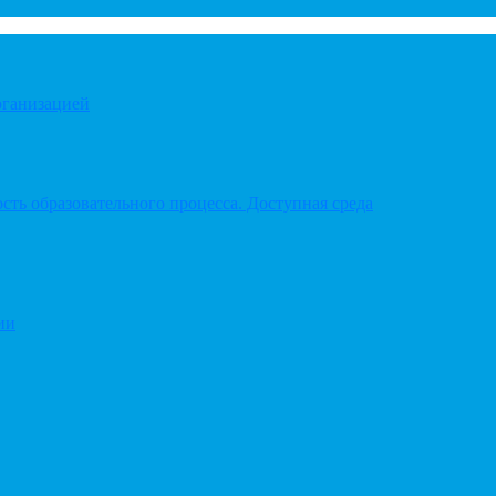
рганизацией
ть образовательного процесса. Доступная среда
ии