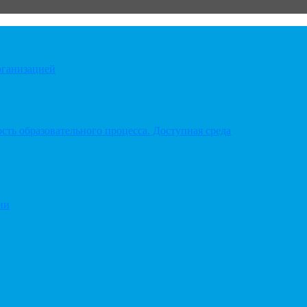
рганизацией
ть образовательного процесса. Доступная среда
ии