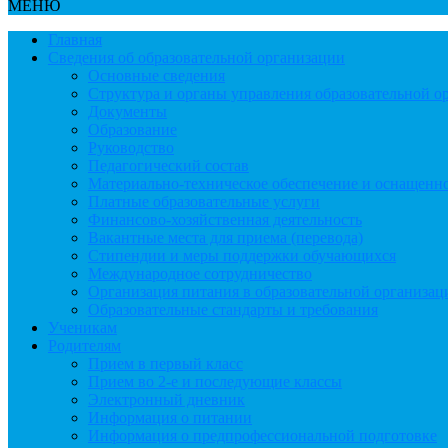
МЕНЮ
Главная
Сведения об образовательной организации
Основные сведения
Структура и органы управления образовательной о
Документы
Образование
Руководство
Педагогический состав
Материально-техническое обеспечение и оснащеннос
Платные образовательные услуги
Финансово-хозяйственная деятельность
Вакантные места для приема (перевода)
Стипендии и меры поддержки обучающихся
Международное сотрудничество
Организация питания в образовательной организац
Образовательные стандарты и требования
Ученикам
Родителям
Прием в первый класс
Прием во 2-е и последующие классы
Электронный дневник
Информация о питании
Информация о предпрофессиональной подготовке