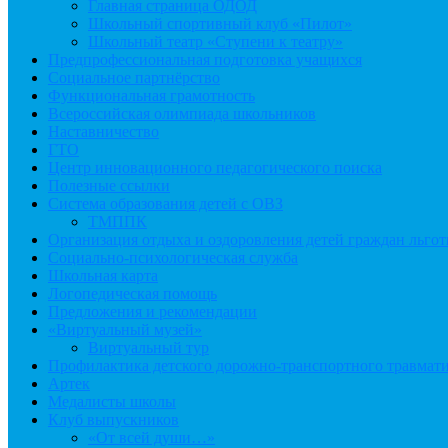
Главная страница ОДОД
Школьный спортивный клуб «Пилот»
Школьный театр «Ступени к театру»
Предпрофессиональная подготовка учащихся
Социальное партнёрство
Функциональная грамотность
Всероссийская олимпиада школьников
Наставничество
ГТО
Центр инновационного педагогического поиска
Полезные ссылки
Система образования детей с ОВЗ
ТМППК
Организация отдыха и оздоровления детей граждан льго
Социально-психологическая служба
Школьная карта
Логопедическая помощь
Предложения и рекомендации
«Виртуальный музей»
Виртуальный тур
Профилактика детского дорожно-транспортного травмат
Артек
Медалисты школы
Клуб выпускников
«От всей души…»