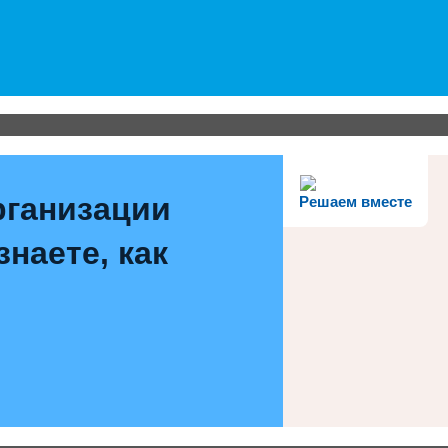
рганизации
Решаем вместе
наете, как