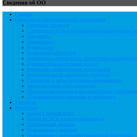
Сведения об ОО
Главная
Сведения об образовательной организации
Основные сведения
Структура и органы управления образовательной о
Документы
Образование
Руководство
Педагогический состав
Материально-техническое обеспечение и оснащеннос
Платные образовательные услуги
Финансово-хозяйственная деятельность
Вакантные места для приема (перевода)
Стипендии и меры поддержки обучающихся
Международное сотрудничество
Организация питания в образовательной организац
Образовательные стандарты и требования
Ученикам
Родителям
Прием в первый класс
Прием во 2-е и последующие классы
Электронный дневник
Информация о питании
Информация о предпрофессиональной подготовке