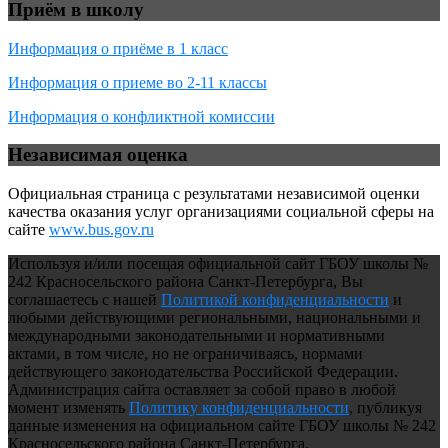
Приём в школу
Информация о приёме в 1 класс
Информация о приеме во 2-11 классы
Информация о конфликтной комиссии
Независимая оценка
Официальная страница с результатами независимой оценки
качества оказания услуг организациями социальной сферы на
сайте
www.bus.gov.ru
Используя и/или посещая официальной сайт ГБОУ школы №
242 Красносельского района Санкт-Петербурга, Вы
соглашаетесь с нашей
Политикой конфиденциальности
и
любыми действующими региональными, национальными и
международными законодательными и нормативными
актами, в том числе, но не ограничиваясь, нормами
действующего законодательства Российской Федерации.
Администрация сайта оставляет за собой право в любой
момент изменять
Политику конфиденциальности
, публикуя
данные изменения на официальном сайте ГБОУ школы № 242
Красносельского района Санкт-Петербурга.