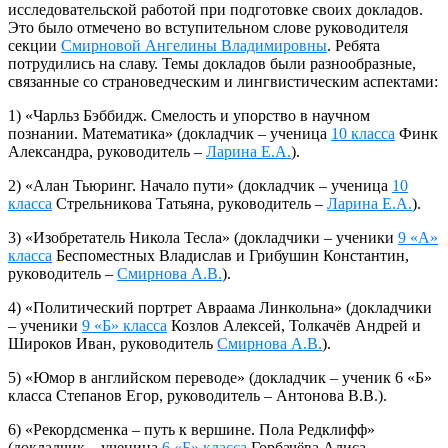
исследовательской работой при подготовке своих докладов.
Это было отмечено во вступительном слове руководителя
секции
Смирновой Ангелины Владимировны
. Ребята
потрудились на славу. Темы докладов были разнообразные,
связанные со страноведческим и лингвистическим аспектами:
1) «Чарльз Бэббидж. Смелость и упорство в научном
познании. Математика» (докладчик – ученица
10 класса
Финк
Александра, руководитель –
Ларина Е.А.
).
2) «Алан Тьюринг. Начало пути» (докладчик – ученица
10
класса
Стрельникова Татьяна, руководитель –
Ларина Е.А.
).
3) «Изобретатель Никола Тесла» (докладчики – ученики
9 «А»
класса
Беспоместных Владислав и Грибушин Константин,
руководитель –
Смирнова А.В.
).
4) «Политический портрет Авраама Линкольна» (докладчики
– ученики
9 «Б» класса
Козлов Алексей, Толкачёв Андрей и
Широков Иван, руководитель
Смирнова А.В.
).
5) «Юмор в английском переводе» (докладчик – ученик 6 «Б»
класса Степанов Егор, руководитель – Антонова В.В.).
6) «Рекордсменка – путь к вершине. Пола Редклифф»
(докладчик – ученица
6 «Б» класса
Горбачёва Алиса,