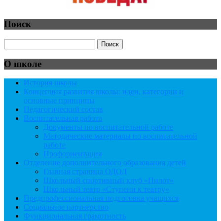
Поиск
О школе
История школы
Концепция развития школы: идеи, категории и
основные принципы
Педагогический состав
Воспитательная работа
Документы по воспитательной работе
Методические материалы по воспитательной
работе
Профориентация
Отделение дополнительного образования детей
Главная страница ОДОД
Школьный спортивный клуб «Пилот»
Школьный театр «Ступени к театру»
Предпрофессиональная подготовка учащихся
Социальное партнёрство
Функциональная грамотность