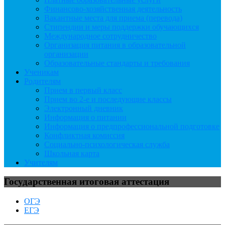
Финансово-хозяйственная деятельность
Вакантные места для приема (перевода)
Стипендии и меры поддержки обучающихся
Международное сотрудничество
Организация питания в образовательной
организации
Образовательные стандарты и требования
Ученикам
Родителям
Прием в первый класс
Прием во 2-е и последующие классы
Электронный дневник
Информация о питании
Информация о предпрофессиональной подготовке
Конфликтная комиссия
Социально-психологическая служба
Школьная карта
Учителям
Государственная итоговая аттестация
ОГЭ
ЕГЭ