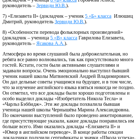
руководитель –
Зервиди Ю.В.
).
7) «Елизавета II» (докладчик – ученик
5 «Б» класса
Илюшиц
Дмитрий, руководитель
Зервиди Ю.В.
).
8) «Особенности перевода фольклорных произведений»
(докладчик – ученица
5 «В» класса
Гаврилова Елизавета,
руководитель –
Ясакова А.А.
).
Атмосфера во время слушаний была доброжелательная, но
ребята все равно волновались, так как присутствовало много
гостей. Кстати, гости были активными слушателями и
задавали вопросы. Очень эмоционально выступил бывший
ученик нашей школы Матвиевский Андрей Владимирович.
Он дал дельные советы учащимся на будущее, и в том числе,
что за изучение английского языка взяться никогда не поздно.
Он отметил, что все доклады были хорошо подготовлены и
особо выделил доклады «Изобретатель Никола Тесла» и
«Чарльз Бэббидж». Эти же доклады похвалила бывшая
ученица нашей школы Чернышёва Марина Александровна.
По окончании выступлений было проведено анкетирование,
где присутствующие указали, какие доклады понравились им
больше всего. Ими оказались доклады «Елизавета II» и
«Юмор в английском переводе». В конце работы секции
докладчики получили сертификаты и значки «Школа успеха».