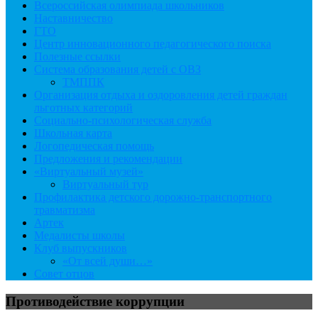
Всероссийская олимпиада школьников
Наставничество
ГТО
Центр инновационного педагогического поиска
Полезные ссылки
Система образования детей с ОВЗ
ТМППК
Организация отдыха и оздоровления детей граждан
льготных категорий
Социально-психологическая служба
Школьная карта
Логопедическая помощь
Предложения и рекомендации
«Виртуальный музей»
Виртуальный тур
Профилактика детского дорожно-транспортного
травматизма
Артек
Медалисты школы
Клуб выпускников
«От всей души…»
Совет отцов
Противодействие коррупции