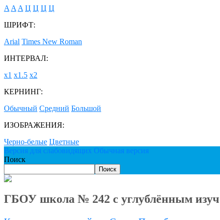
A
A
A
Ц
Ц
Ц
Ц
ШРИФТ:
Arial
Times New Roman
ИНТЕРВАЛ:
х1
х1.5
х2
КЕРНИНГ:
Обычный
Средний
Большой
ИЗОБРАЖЕНИЯ:
Черно-белые
Цветные
Версия для слабовидящих
Обычная версия
Поиск
Поиск
ГБОУ школа № 242 с углублённым изуч