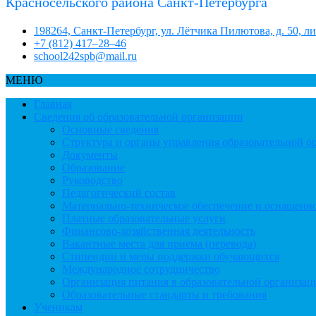
Красносельского района Санкт-Петербурга
198264, Санкт-Петербург, ул. Лётчика Пилютова, д. 50, л
+7 (812) 417–28–46
school242spb@mail.ru
МЕНЮ
Главная
Сведения об образовательной организации
Основные сведения
Структура и органы управления образовательной о
Документы
Образование
Руководство
Педагогический состав
Материально-техническое обеспечение и оснащеннос
Платные образовательные услуги
Финансово-хозяйственная деятельность
Вакантные места для приема (перевода)
Стипендии и меры поддержки обучающихся
Международное сотрудничество
Организация питания в образовательной организац
Образовательные стандарты и требования
Ученикам