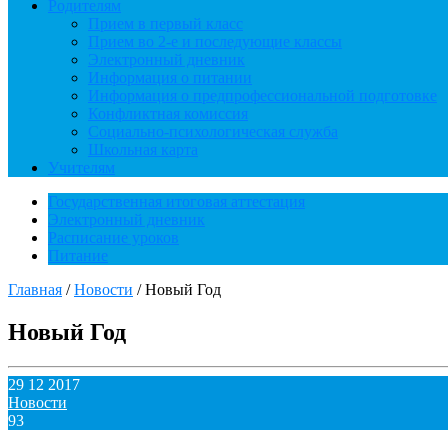
Родителям
Прием в первый класс
Прием во 2-е и последующие классы
Электронный дневник
Информация о питании
Информация о предпрофессиональной подготовке
Конфликтная комиссия
Социально-психологическая служба
Школьная карта
Учителям
Государственная итоговая аттестация
Электронный дневник
Расписание уроков
Питание
Главная
/
Новости
/
Новый Год
Новый Год
29 12 2017
Новости
93