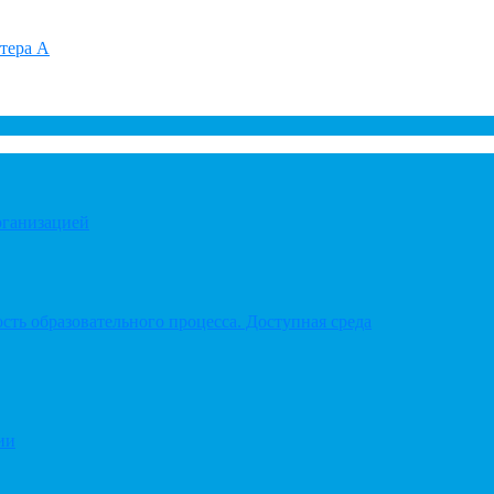
итера А
рганизацией
ть образовательного процесса. Доступная среда
ии