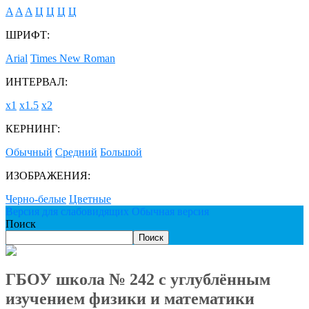
A
A
A
Ц
Ц
Ц
Ц
ШРИФТ:
Arial
Times New Roman
ИНТЕРВАЛ:
х1
х1.5
х2
КЕРНИНГ:
Обычный
Средний
Большой
ИЗОБРАЖЕНИЯ:
Черно-белые
Цветные
Версия для слабовидящих
Обычная версия
Поиск
Поиск
ГБОУ школа № 242 с углублённым
изучением физики и математики