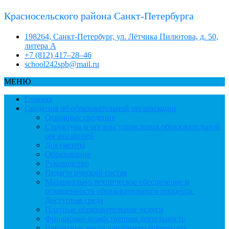
Красносельского района Санкт-Петербурга
198264, Санкт-Петербург, ул. Лётчика Пилютова, д. 50,
литера А
+7 (812) 417–28–46
school242spb@mail.ru
МЕНЮ
Главная
Сведения об образовательной организации
Основные сведения
Структура и органы управления образовательной
организацией
Документы
Образование
Руководство
Педагогический состав
Материально-техническое обеспечение и
оснащенность образовательного процесса.
Доступная среда
Платные образовательные услуги
Финансово-хозяйственная деятельность
Вакантные места для приема (перевода)