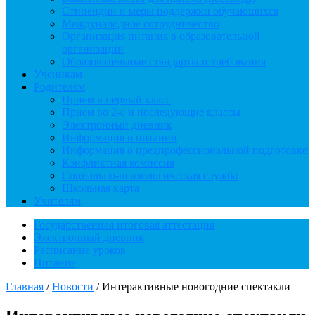
Стипендии и меры поддержки обучающихся
Международное сотрудничество
Организация питания в образовательной
организации
Образовательные стандарты и требования
Ученикам
Родителям
Прием в первый класс
Прием во 2-е и последующие классы
Электронный дневник
Информация о питании
Информация о предпрофессиональной подготовке
Конфликтная комиссия
Социально-психологическая служба
Школьная карта
Учителям
Государственная итоговая аттестация
Электронный дневник
Расписание уроков
Питание
Главная
/
Новости
/
Интерактивные новогодние спектакли