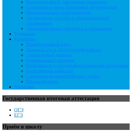
Вакантные места для приема (перевода)
Стипендии и меры поддержки обучающихся
Международное сотрудничество
Организация питания в образовательной
организации
Образовательные стандарты и требования
Ученикам
Родителям
Прием в первый класс
Прием во 2-е и последующие классы
Электронный дневник
Информация о питании
Информация о предпрофессиональной подготовке
Конфликтная комиссия
Социально-психологическая служба
Школьная карта
Учителям
Государственная итоговая аттестация
ОГЭ
ЕГЭ
Приём в школу