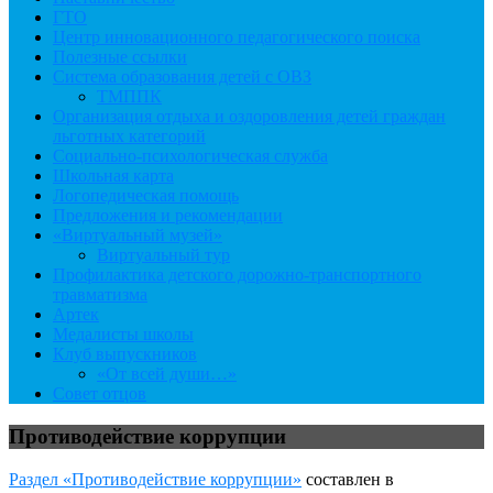
ГТО
Центр инновационного педагогического поиска
Полезные ссылки
Система образования детей с ОВЗ
ТМППК
Организация отдыха и оздоровления детей граждан
льготных категорий
Социально-психологическая служба
Школьная карта
Логопедическая помощь
Предложения и рекомендации
«Виртуальный музей»
Виртуальный тур
Профилактика детского дорожно-транспортного
травматизма
Артек
Медалисты школы
Клуб выпускников
«От всей души…»
Совет отцов
Противодействие коррупции
Раздел «Противодействие коррупции»
составлен в