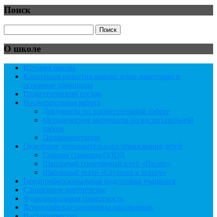
Поиск
О школе
История школы
Концепция развития школы: идеи, категории и
основные принципы
Педагогический состав
Воспитательная работа
Документы по воспитательной работе
Методические материалы по воспитательной
работе
Профориентация
Отделение дополнительного образования детей
Главная страница ОДОД
Школьный спортивный клуб «Пилот»
Школьный театр «Ступени к театру»
Предпрофессиональная подготовка учащихся
Социальное партнёрство
Функциональная грамотность
Всероссийская олимпиада школьников
Наставничество