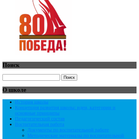
Поиск
О школе
История школы
Концепция развития школы: идеи, категории и
основные принципы
Педагогический состав
Воспитательная работа
Документы по воспитательной работе
Методические материалы по воспитательной