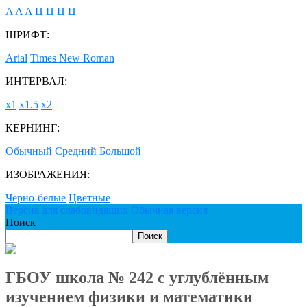
A
A
A
Ц
Ц
Ц
Ц
ШРИФТ:
Arial
Times New Roman
ИНТЕРВАЛ:
х1
х1.5
х2
КЕРНИНГ:
Обычный
Средний
Большой
ИЗОБРАЖЕНИЯ:
Черно-белые
Цветные
Версия для слабовидящих
Обычная версия
Поиск
Поиск
ГБОУ школа № 242 с углублённым
изучением физики и математики