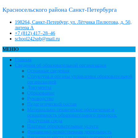
Красносельского района Санкт-Петербурга
198264, Санкт-Петербург, ул. Лётчика Пилютова, д. 50,
литера А
+7 (812) 417–28–46
school242spb@mail.ru
МЕНЮ
Главная
Сведения об образовательной организации
Основные сведения
Структура и органы управления образовательной
организацией
Документы
Образование
Руководство
Педагогический состав
Материально-техническое обеспечение и
оснащенность образовательного процесса.
Доступная среда
Платные образовательные услуги
Финансово-хозяйственная деятельность
Вакантные места для приема (перевода)