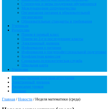
Стипендии и меры поддержки обучающихся
Международное сотрудничество
Организация питания в образовательной
организации
Образовательные стандарты и требования
Ученикам
Родителям
Прием в первый класс
Прием во 2-е и последующие классы
Электронный дневник
Информация о питании
Информация о предпрофессиональной подготовке
Конфликтная комиссия
Социально-психологическая служба
Школьная карта
Учителям
Государственная итоговая аттестация
Электронный дневник
Расписание уроков
Питание
Главная
/
Новости
/
Неделя математики (среда)