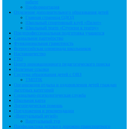
работе
Профориентация
Отделение дополнительного образования детей
Главная страница ОДОД
Школьный спортивный клуб «Пилот»
Школьный театр «Ступени к театру»
Предпрофессиональная подготовка учащихся
Социальное партнёрство
Функциональная грамотность
Всероссийская олимпиада школьников
Наставничество
ГТО
Центр инновационного педагогического поиска
Полезные ссылки
Система образования детей с ОВЗ
ТМППК
Организация отдыха и оздоровления детей граждан
льготных категорий
Социально-психологическая служба
Школьная карта
Логопедическая помощь
Предложения и рекомендации
«Виртуальный музей»
Виртуальный тур
Профилактика детского дорожно-транспортного