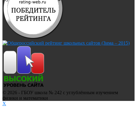
© 2026 - ГБОУ школа № 242 с углублённым изучением
физики и математики
X