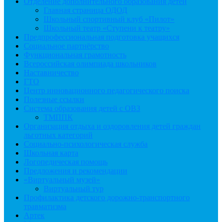
Отделение дополнительного образования детей
Главная страница ОДОД
Школьный спортивный клуб «Пилот»
Школьный театр «Ступени к театру»
Предпрофессиональная подготовка учащихся
Социальное партнёрство
Функциональная грамотность
Всероссийская олимпиада школьников
Наставничество
ГТО
Центр инновационного педагогического поиска
Полезные ссылки
Система образования детей с ОВЗ
ТМППК
Организация отдыха и оздоровления детей граждан
льготных категорий
Социально-психологическая служба
Школьная карта
Логопедическая помощь
Предложения и рекомендации
«Виртуальный музей»
Виртуальный тур
Профилактика детского дорожно-транспортного
травматизма
Артек