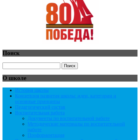
Поиск
О школе
История школы
Концепция развития школы: идеи, категории и
основные принципы
Педагогический состав
Воспитательная работа
Документы по воспитательной работе
Методические материалы по воспитательной
работе
Профориентация