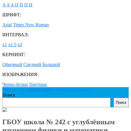
A
A
A
Ц
Ц
Ц
Ц
ШРИФТ:
Arial
Times New Roman
ИНТЕРВАЛ:
х1
х1.5
х2
КЕРНИНГ:
Обычный
Средний
Большой
ИЗОБРАЖЕНИЯ:
Черно-белые
Цветные
Версия для слабовидящих
Обычная версия
Поиск
Поиск
ГБОУ школа № 242 с углублённым
изучением физики и математики