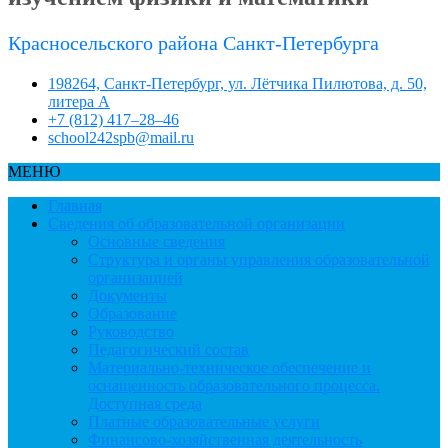
Красносельского района Санкт-Петербурга
198264, Санкт-Петербург, ул. Лётчика Пилютова, д. 50,
литера А
+7 (812) 417–28–46
school242spb@mail.ru
МЕНЮ
Главная
Сведения об образовательной организации
Основные сведения
Структура и органы управления образовательной
организацией
Документы
Образование
Руководство
Педагогический состав
Материально-техническое обеспечение и
оснащенность образовательного процесса.
Доступная среда
Платные образовательные услуги
Финансово-хозяйственная деятельность