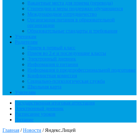
Вакантные места для приема (перевода)
Стипендии и меры поддержки обучающихся
Международное сотрудничество
Организация питания в образовательной
организации
Образовательные стандарты и требования
Ученикам
Родителям
Прием в первый класс
Прием во 2-е и последующие классы
Электронный дневник
Информация о питании
Информация о предпрофессиональной подготовке
Конфликтная комиссия
Социально-психологическая служба
Школьная карта
Учителям
Государственная итоговая аттестация
Электронный дневник
Расписание уроков
Питание
Главная
/
Новости
/
Яндекс.Лицей