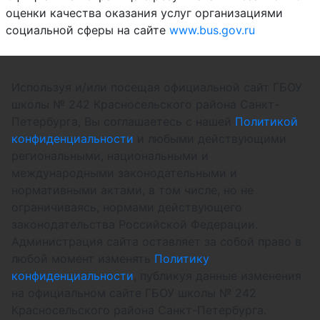
оценки качества оказания услуг организациями
социальной сферы на сайте
www.bus.gov.ru
Используя и/или посещая официальной сайт ГБОУ
школы № 242 Красносельского района Санкт-
Петербурга, Вы соглашаетесь с нашей
Политикой
конфиденциальности
и любыми действующими
региональными, национальными и
международными законодательными и
нормативными актами, в том числе, но не
ограничиваясь, нормами действующего
законодательства Российской Федерации.
Администрация сайта оставляет за собой право в
любой момент изменять
Политику
конфиденциальности
, публикуя данные изменения
на официальном сайте ГБОУ школы № 242
Красносельского района Санкт-Петербурга.