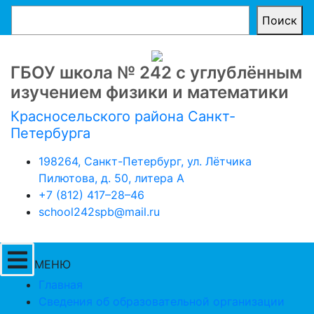
Поиск
ГБОУ школа № 242 с углублённым
изучением физики и математики
Красносельского района Санкт-
Петербурга
198264, Санкт-Петербург, ул. Лётчика
Пилютова, д. 50, литера А
+7 (812) 417–28–46
school242spb@mail.ru
МЕНЮ
Главная
Сведения об образовательной организации