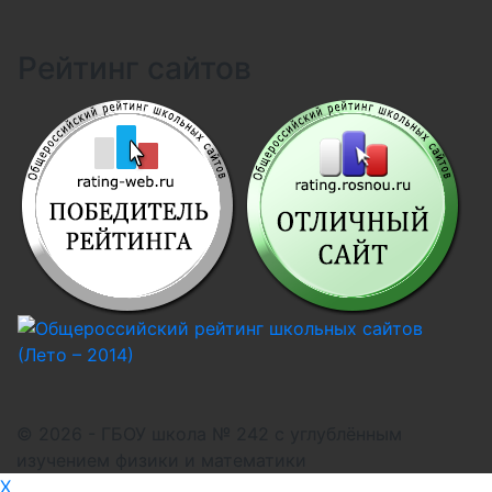
Рейтинг сайтов
© 2026 - ГБОУ школа № 242 с углублённым
изучением физики и математики
X