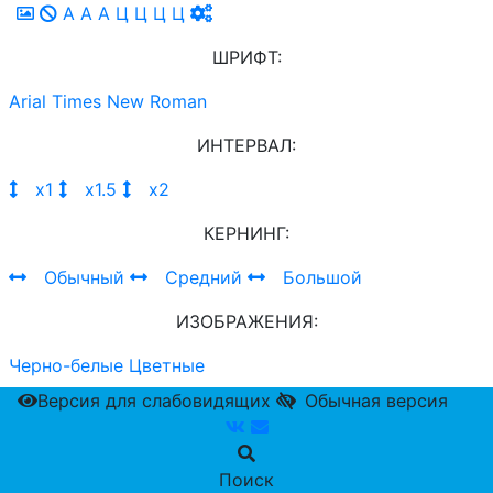
A
A
A
Ц
Ц
Ц
Ц
ШРИФТ:
Arial
Times New Roman
ИНТЕРВАЛ:
х1
х1.5
х2
КЕРНИНГ:
Обычный
Средний
Большой
ИЗОБРАЖЕНИЯ:
Черно-белые
Цветные
Версия для слабовидящих
Обычная версия
Поиск