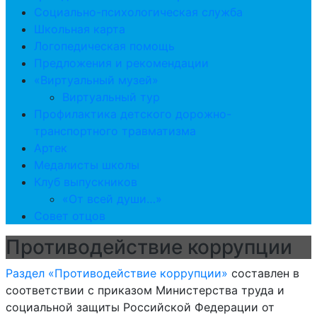
Социально-психологическая служба
Школьная карта
Логопедическая помощь
Предложения и рекомендации
«Виртуальный музей»
Виртуальный тур
Профилактика детского дорожно-
транспортного травматизма
Артек
Медалисты школы
Клуб выпускников
«От всей души…»
Совет отцов
Противодействие коррупции
Раздел «Противодействие коррупции»
составлен в
соответствии с приказом Министерства труда и
социальной защиты Российской Федерации от