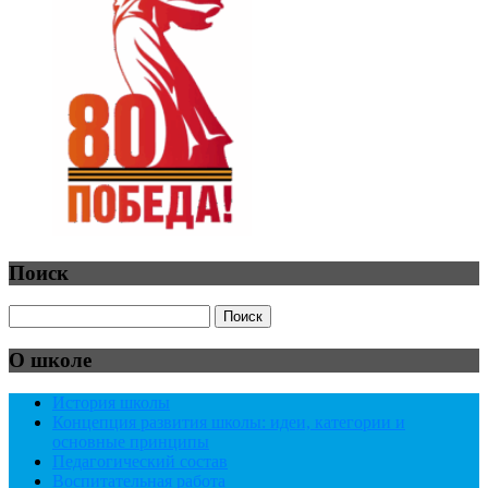
Поиск
О школе
История школы
Концепция развития школы: идеи, категории и
основные принципы
Педагогический состав
Воспитательная работа