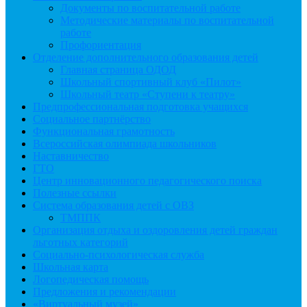
Документы по воспитательной работе
Методические материалы по воспитательной
работе
Профориентация
Отделение дополнительного образования детей
Главная страница ОДОД
Школьный спортивный клуб «Пилот»
Школьный театр «Ступени к театру»
Предпрофессиональная подготовка учащихся
Социальное партнёрство
Функциональная грамотность
Всероссийская олимпиада школьников
Наставничество
ГТО
Центр инновационного педагогического поиска
Полезные ссылки
Система образования детей с ОВЗ
ТМППК
Организация отдыха и оздоровления детей граждан
льготных категорий
Социально-психологическая служба
Школьная карта
Логопедическая помощь
Предложения и рекомендации
«Виртуальный музей»