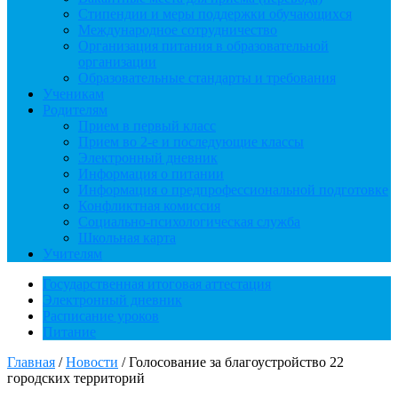
Стипендии и меры поддержки обучающихся
Международное сотрудничество
Организация питания в образовательной
организации
Образовательные стандарты и требования
Ученикам
Родителям
Прием в первый класс
Прием во 2-е и последующие классы
Электронный дневник
Информация о питании
Информация о предпрофессиональной подготовке
Конфликтная комиссия
Социально-психологическая служба
Школьная карта
Учителям
Государственная итоговая аттестация
Электронный дневник
Расписание уроков
Питание
Главная
/
Новости
/
Голосование за благоустройство 22
городских территорий