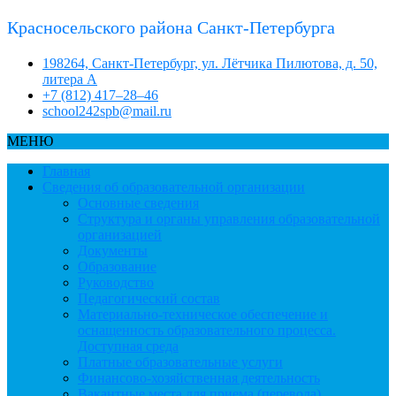
Красносельского района Санкт-Петербурга
198264, Санкт-Петербург, ул. Лётчика Пилютова, д. 50,
литера А
+7 (812) 417–28–46
school242spb@mail.ru
МЕНЮ
Главная
Сведения об образовательной организации
Основные сведения
Структура и органы управления образовательной
организацией
Документы
Образование
Руководство
Педагогический состав
Материально-техническое обеспечение и
оснащенность образовательного процесса.
Доступная среда
Платные образовательные услуги
Финансово-хозяйственная деятельность
Вакантные места для приема (перевода)