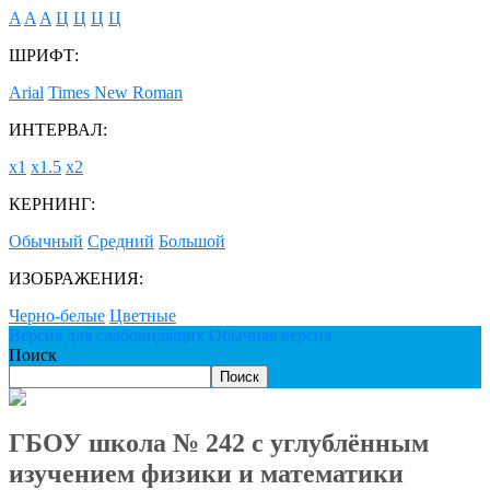
A
A
A
Ц
Ц
Ц
Ц
ШРИФТ:
Arial
Times New Roman
ИНТЕРВАЛ:
х1
х1.5
х2
КЕРНИНГ:
Обычный
Средний
Большой
ИЗОБРАЖЕНИЯ:
Черно-белые
Цветные
Версия для слабовидящих
Обычная версия
Поиск
Поиск
ГБОУ школа № 242 с углублённым
изучением физики и математики