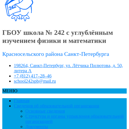
ГБОУ школа № 242 с углублённым
изучением физики и математики
Красносельского района Санкт-Петербурга
198264, Санкт-Петербург, ул. Лётчика Пилютова, д. 50,
литера А
+7 (812) 417–28–46
school242spb@mail.ru
МЕНЮ
Главная
Сведения об образовательной организации
Основные сведения
Структура и органы управления образовательной
организацией
Документы