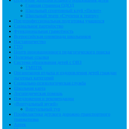
Отделение дополнительного образования детей
Главная страница ОДОД
Школьный спортивный клуб «Пилот»
Школьный театр «Ступени к театру»
Предпрофессиональная подготовка учащихся
Социальное партнёрство
Функциональная грамотность
Всероссийская олимпиада школьников
Наставничество
ГТО
Центр инновационного педагогического поиска
Полезные ссылки
Система образования детей с ОВЗ
ТМППК
Организация отдыха и оздоровления детей граждан
льготных категорий
Социально-психологическая служба
Школьная карта
Логопедическая помощь
Предложения и рекомендации
«Виртуальный музей»
Виртуальный тур
Профилактика детского дорожно-транспортного
травматизма
Артек