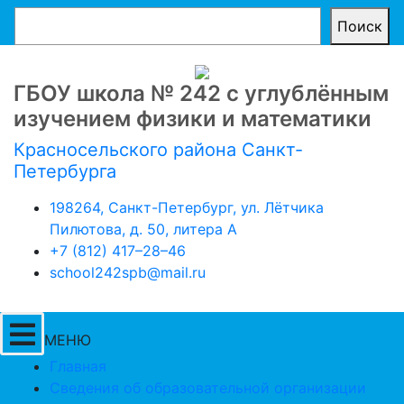
Поиск
ГБОУ школа № 242 с углублённым
изучением физики и математики
Красносельского района Санкт-
Петербурга
198264, Санкт-Петербург, ул. Лётчика
Пилютова, д. 50, литера А
+7 (812) 417–28–46
school242spb@mail.ru
МЕНЮ
Главная
Сведения об образовательной организации