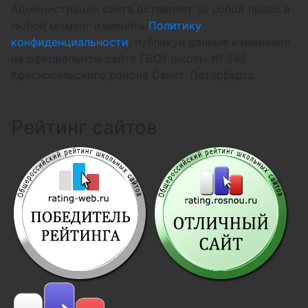
Администрация сайта оставляет за собой право в
любой момент изменять
Политику
конфиденциальности
, публикуя данные изменения
на официальном сайте ГБОУ школы № 242
Красносельского района Санкт-Петербурга.
Рейтинг сайтов