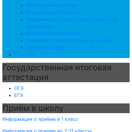
Электронный дневник
Информация о питании
Информация о предпрофессиональной
подготовке
Конфликтная комиссия
Социально-психологическая служба
Школьная карта
Учителям
Государственная итоговая
аттестация
ОГЭ
ЕГЭ
Приём в школу
Информация о приёме в 1 класс
Информация о приеме во 2-11 классы