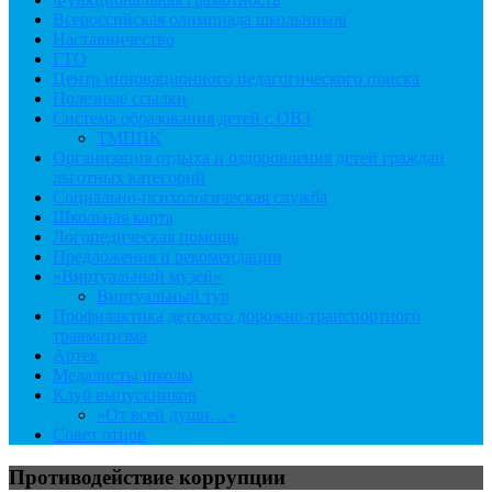
Всероссийская олимпиада школьников
Наставничество
ГТО
Центр инновационного педагогического поиска
Полезные ссылки
Система образования детей с ОВЗ
ТМППК
Организация отдыха и оздоровления детей граждан
льготных категорий
Социально-психологическая служба
Школьная карта
Логопедическая помощь
Предложения и рекомендации
«Виртуальный музей»
Виртуальный тур
Профилактика детского дорожно-транспортного
травматизма
Артек
Медалисты школы
Клуб выпускников
«От всей души…»
Совет отцов
Противодействие коррупции