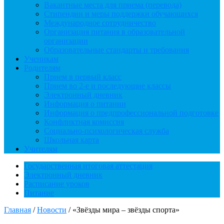
Вакантные места для приема (перевода)
Стипендии и меры поддержки обучающихся
Международное сотрудничество
Организация питания в образовательной
организации
Образовательные стандарты и требования
Ученикам
Родителям
Прием в первый класс
Прием во 2-е и последующие классы
Электронный дневник
Информация о питании
Информация о предпрофессиональной подготовке
Конфликтная комиссия
Социально-психологическая служба
Школьная карта
Учителям
Государственная итоговая аттестация
Электронный дневник
Расписание уроков
Питание
Главная
/
Новости
/
«Звёзды мира – звёзды спорта»