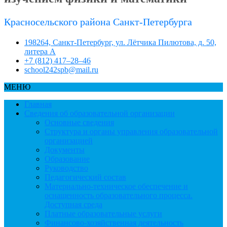
Красносельского района Санкт-Петербурга
198264, Санкт-Петербург, ул. Лётчика Пилютова, д. 50,
литера А
+7 (812) 417–28–46
school242spb@mail.ru
МЕНЮ
Главная
Сведения об образовательной организации
Основные сведения
Структура и органы управления образовательной
организацией
Документы
Образование
Руководство
Педагогический состав
Материально-техническое обеспечение и
оснащенность образовательного процесса.
Доступная среда
Платные образовательные услуги
Финансово-хозяйственная деятельность