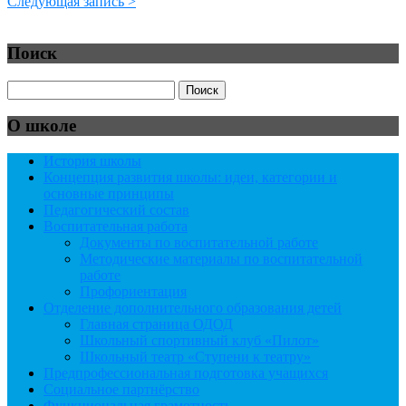
Следующая запись >
Поиск
О школе
История школы
Концепция развития школы: идеи, категории и
основные принципы
Педагогический состав
Воспитательная работа
Документы по воспитательной работе
Методические материалы по воспитательной
работе
Профориентация
Отделение дополнительного образования детей
Главная страница ОДОД
Школьный спортивный клуб «Пилот»
Школьный театр «Ступени к театру»
Предпрофессиональная подготовка учащихся
Социальное партнёрство
Функциональная грамотность