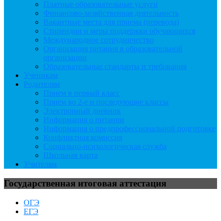
Платные образовательные услуги
Финансово-хозяйственная деятельность
Вакантные места для приема (перевода)
Стипендии и меры поддержки обучающихся
Международное сотрудничество
Организация питания в образовательной
организации
Образовательные стандарты и требования
Ученикам
Родителям
Прием в первый класс
Прием во 2-е и последующие классы
Электронный дневник
Информация о питании
Информация о предпрофессиональной подготовке
Конфликтная комиссия
Социально-психологическая служба
Школьная карта
Учителям
Государственная итоговая аттестация
ОГЭ
ЕГЭ