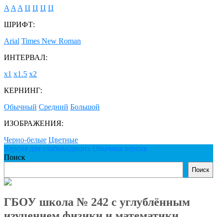
A
A
A
Ц
Ц
Ц
Ц
ШРИФТ:
Arial
Times New Roman
ИНТЕРВАЛ:
х1
х1.5
х2
КЕРНИНГ:
Обычный
Средний
Большой
ИЗОБРАЖЕНИЯ:
Черно-белые
Цветные
Версия для слабовидящих
Обычная версия
Поиск
Поиск
ГБОУ школа № 242 с углублённым
изучением физики и математики