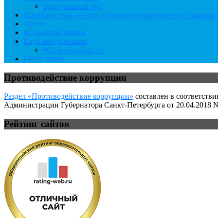
Виртуальный тур
Профилактика детского дорожно-транспортного травмат
Артек
Медалисты школы
Клуб выпускников
«От всей души…»
Совет отцов
Противодействие коррупции
Раздел «Противодействие коррупции»
составлен в соответстви
Администрации Губернатора Санкт-Петербурга от 20.04.2018 №
Рейтинг сайтов