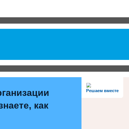
рганизации
Решаем вместе
наете, как