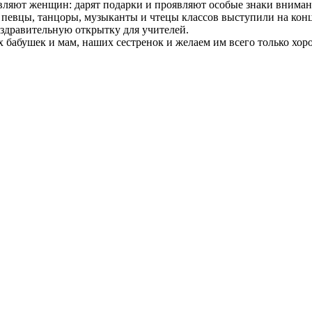
вляют женщин: дарят подарки и проявляют особые знаки вниман
евцы, танцоры, музыканты и чтецы классов выступили на концер
оздравительную открытку для учителей.
бабушек и мам, наших сестренок и желаем им всего только хор