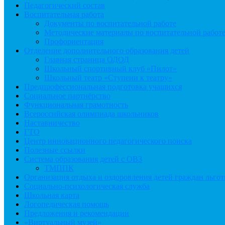
Педагогический состав
Воспитательная работа
Документы по воспитательной работе
Методические материалы по воспитательной работ
Профориентация
Отделение дополнительного образования детей
Главная страница ОДОД
Школьный спортивный клуб «Пилот»
Школьный театр «Ступени к театру»
Предпрофессиональная подготовка учащихся
Социальное партнёрство
Функциональная грамотность
Всероссийская олимпиада школьников
Наставничество
ГТО
Центр инновационного педагогического поиска
Полезные ссылки
Система образования детей с ОВЗ
ТМППК
Организация отдыха и оздоровления детей граждан льго
Социально-психологическая служба
Школьная карта
Логопедическая помощь
Предложения и рекомендации
«Виртуальный музей»