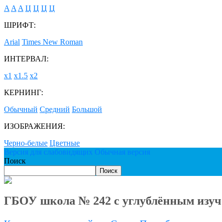
A
A
A
Ц
Ц
Ц
Ц
ШРИФТ:
Arial
Times New Roman
ИНТЕРВАЛ:
х1
х1.5
х2
КЕРНИНГ:
Обычный
Средний
Большой
ИЗОБРАЖЕНИЯ:
Черно-белые
Цветные
Версия для слабовидящих
Обычная версия
Поиск
Поиск
ГБОУ школа № 242 с углублённым изуч