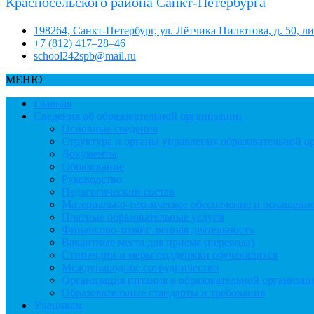
Красносельского района Санкт-Петербурга
198264, Санкт-Петербург, ул. Лётчика Пилютова, д. 50, л
+7 (812) 417–28–46
school242spb@mail.ru
МЕНЮ
Главная
Сведения об образовательной организации
Основные сведения
Структура и органы управления образовательной о
Документы
Образование
Руководство
Педагогический состав
Материально-техническое обеспечение и оснащеннос
Платные образовательные услуги
Финансово-хозяйственная деятельность
Вакантные места для приема (перевода)
Стипендии и меры поддержки обучающихся
Международное сотрудничество
Организация питания в образовательной организац
Образовательные стандарты и требования
Ученикам