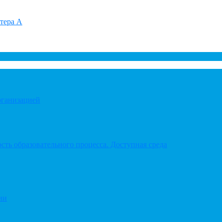
итера А
рганизацией
ть образовательного процесса. Доступная среда
ии