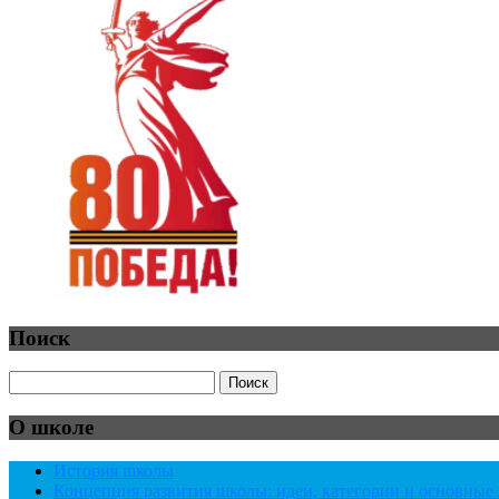
Поиск
О школе
История школы
Концепция развития школы: идеи, категории и основны