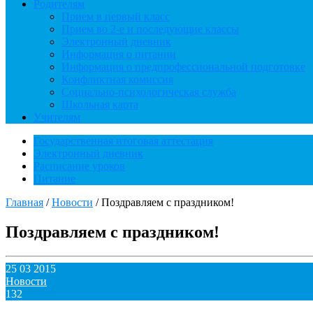
Родителям
Прием в первый класс
Прием во 2-е и последующие классы
Электронный дневник
Информация о питании
Информация о предпрофессиональной подготовке
Конфликтная комиссия
Социально-психологическая служба
Школьная карта
Учителям
Государственная итоговая аттестация
Электронный дневник
Расписание уроков
Питание
Главная
/
Новости
/
Поздравляем с праздником!
Поздравляем с праздником!
25 03 2015
Новости
132