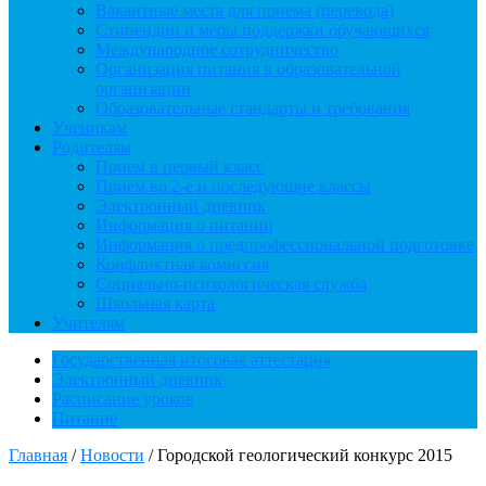
Вакантные места для приема (перевода)
Стипендии и меры поддержки обучающихся
Международное сотрудничество
Организация питания в образовательной
организации
Образовательные стандарты и требования
Ученикам
Родителям
Прием в первый класс
Прием во 2-е и последующие классы
Электронный дневник
Информация о питании
Информация о предпрофессиональной подготовке
Конфликтная комиссия
Социально-психологическая служба
Школьная карта
Учителям
Государственная итоговая аттестация
Электронный дневник
Расписание уроков
Питание
Главная
/
Новости
/
Городской геологический конкурс 2015