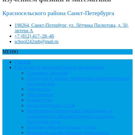
Красносельского района Санкт-Петербурга
198264, Санкт-Петербург, ул. Лётчика Пилютова, д. 50,
литера А
+7 (812) 417–28–46
school242spb@mail.ru
МЕНЮ
Главная
Сведения об образовательной организации
Основные сведения
Структура и органы управления образовательной
организацией
Документы
Образование
Руководство
Педагогический состав
Материально-техническое обеспечение и
оснащенность образовательного процесса.
Доступная среда
Платные образовательные услуги
Финансово-хозяйственная деятельность