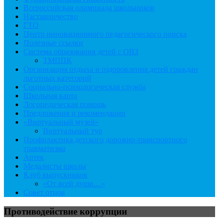
Всероссийская олимпиада школьников
Наставничество
ГТО
Центр инновационного педагогического поиска
Полезные ссылки
Система образования детей с ОВЗ
ТМППК
Организация отдыха и оздоровления детей граждан
льготных категорий
Социально-психологическая служба
Школьная карта
Логопедическая помощь
Предложения и рекомендации
«Виртуальный музей»
Виртуальный тур
Профилактика детского дорожно-транспортного
травматизма
Артек
Медалисты школы
Клуб выпускников
«От всей души…»
Совет отцов
Противодействие коррупции