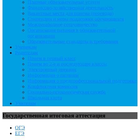
Платные образовательные услуги
Финансово-хозяйственная деятельность
Вакантные места для приема (перевода)
Стипендии и меры поддержки обучающихся
Международное сотрудничество
Организация питания в образовательной
организации
Образовательные стандарты и требования
Ученикам
Родителям
Прием в первый класс
Прием во 2-е и последующие классы
Электронный дневник
Информация о питании
Информация о предпрофессиональной подготовке
Конфликтная комиссия
Социально-психологическая служба
Школьная карта
Учителям
Государственная итоговая аттестация
ОГЭ
ЕГЭ