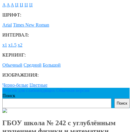
A
A
A
Ц
Ц
Ц
Ц
ШРИФТ:
Arial
Times New Roman
ИНТЕРВАЛ:
х1
х1.5
х2
КЕРНИНГ:
Обычный
Средний
Большой
ИЗОБРАЖЕНИЯ:
Черно-белые
Цветные
Версия для слабовидящих
Обычная версия
Поиск
Поиск
ГБОУ школа № 242 с углублённым
изучением физики и математики