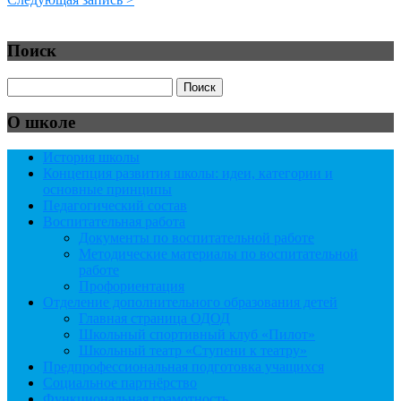
Поиск
О школе
История школы
Концепция развития школы: идеи, категории и
основные принципы
Педагогический состав
Воспитательная работа
Документы по воспитательной работе
Методические материалы по воспитательной
работе
Профориентация
Отделение дополнительного образования детей
Главная страница ОДОД
Школьный спортивный клуб «Пилот»
Школьный театр «Ступени к театру»
Предпрофессиональная подготовка учащихся
Социальное партнёрство
Функциональная грамотность