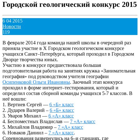
Городской геологический конкурс 2015
6 04 2015
Новости
119
В феврале 2014 года команда нашей школы в очередной раз
приняла участие в Х Городском геологическом конкурсе
учащихся Санкт–Петербурга, который проходил в Городском
Дворце творчества юных.
Участию в конкурсе предшествовала большая
подготовительная работа на занятиях кружка «Занимательная
география» под руководством учителя географии
Осипенковой Ольги Ивановны
. Заочный этап конкурса
проходил в форме интернет–тестирования, который и
определил состав сборной команды учащихся 5-7 классов. В
неё вошли:
1. Вертиев Сергей —
6 «Б» класс
2. Дударев Валерий –
6 «Б» класс
3. Уваров Михаил —
6 «А» класс
4. Беспоместных Владислав —
7 «А» класс
5. Михайлов Владимир –
7 «А» класс
6. Новаков Даниил –
7 «А» класс
.
Соревнования развернулись на 6–и станциях, где