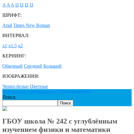
A
A
A
Ц
Ц
Ц
Ц
ШРИФТ:
Arial
Times New Roman
ИНТЕРВАЛ:
х1
х1.5
х2
КЕРНИНГ:
Обычный
Средний
Большой
ИЗОБРАЖЕНИЯ:
Черно-белые
Цветные
Версия для слабовидящих
Обычная версия
Поиск
Поиск
ГБОУ школа № 242 с углублённым
изучением физики и математики