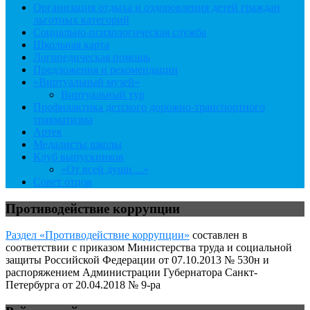
Организация отдыха и оздоровления детей граждан
льготных категорий
Социально-психологическая служба
Школьная карта
Логопедическая помощь
Предложения и рекомендации
«Виртуальный музей»
Виртуальный тур
Профилактика детского дорожно-транспортного
травматизма
Артек
Медалисты школы
Клуб выпускников
«От всей души…»
Совет отцов
Противодействие коррупции
Раздел «Противодействие коррупции»
составлен в
соответствии с приказом Министерства труда и социальной
защиты Российской Федерации от 07.10.2013 № 530н и
распоряжением Администрации Губернатора Санкт-
Петербурга от 20.04.2018 № 9-ра