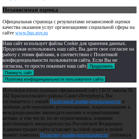
Независимая оценка
Официальная страница с результатами независимой оценки
качества оказания услуг организациями социальной сферы на
сайте
www.bus.gov.ru
Наш сайт использует файлы Cookie для хранения данных.
Продолжая использовать наш сайт, Вы даете свое согласие на
работу с этими файлами, в соответствии с Политикой
конфиденциальности пользователя сайта. Если Вы не
согласны, то просто покиньте наш сайт.
Продолжить
Покинуть сайт
Политика конфиденциальности пользователя сайта
Используя и/или посещая официальной сайт ГБОУ школы №
242 Красносельского района Санкт-Петербурга, Вы
соглашаетесь с нашей
Политикой конфиденциальности
и
любыми действующими региональными, национальными и
международными законодательными и нормативными
актами, в том числе, но не ограничиваясь, нормами
действующего законодательства Российской Федерации.
Администрация сайта оставляет за собой право в любой
момент изменять
Политику конфиденциальности
, публикуя