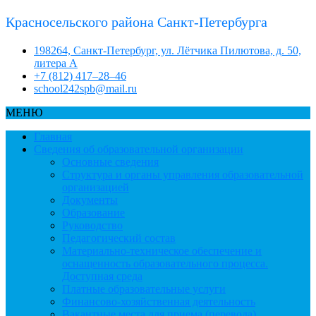
Красносельского района Санкт-Петербурга
198264, Санкт-Петербург, ул. Лётчика Пилютова, д. 50,
литера А
+7 (812) 417–28–46
school242spb@mail.ru
МЕНЮ
Главная
Сведения об образовательной организации
Основные сведения
Структура и органы управления образовательной
организацией
Документы
Образование
Руководство
Педагогический состав
Материально-техническое обеспечение и
оснащенность образовательного процесса.
Доступная среда
Платные образовательные услуги
Финансово-хозяйственная деятельность
Вакантные места для приема (перевода)