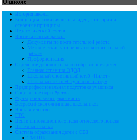
О школе
История школы
Концепция развития школы: идеи, категории и
основные принципы
Педагогический состав
Воспитательная работа
Документы по воспитательной работе
Методические материалы по воспитательной
работе
Профориентация
Отделение дополнительного образования детей
Главная страница ОДОД
Школьный спортивный клуб «Пилот»
Школьный театр «Ступени к театру»
Предпрофессиональная подготовка учащихся
Социальное партнёрство
Функциональная грамотность
Всероссийская олимпиада школьников
Наставничество
ГТО
Центр инновационного педагогического поиска
Полезные ссылки
Система образования детей с ОВЗ
ТМППК