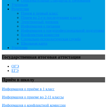
Образовательные стандарты и требования
Ученикам
Родителям
Прием в первый класс
Прием во 2-е и последующие классы
Электронный дневник
Информация о питании
Информация о предпрофессиональной подготовке
Конфликтная комиссия
Социально-психологическая служба
Школьная карта
Учителям
Государственная итоговая аттестация
ОГЭ
ЕГЭ
Приём в школу
Информация о приёме в 1 класс
Информация о приеме во 2-11 классы
Информация о конфликтной комиссии