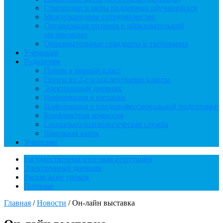
Стипендии и меры поддержки обучающихся
Международное сотрудничество
Организация питания в образовательной
организации
Образовательные стандарты и требования
Ученикам
Родителям
Прием в первый класс
Прием во 2-е и последующие классы
Электронный дневник
Информация о питании
Информация о предпрофессиональной подготовке
Конфликтная комиссия
Социально-психологическая служба
Школьная карта
Учителям
Государственная итоговая аттестация
Электронный дневник
Расписание уроков
Питание
Главная
/
Новости
/
Он-лайн выставка