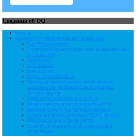
Сведения об ОО
Главная
Сведения об образовательной организации
Основные сведения
Структура и органы управления образовательной
организацией
Документы
Образование
Руководство
Педагогический состав
Материально-техническое обеспечение и
оснащенность образовательного процесса.
Доступная среда
Платные образовательные услуги
Финансово-хозяйственная деятельность
Вакантные места для приема (перевода)
Стипендии и меры поддержки обучающихся
Международное сотрудничество
Организация питания в образовательной
организации