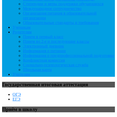
Стипендии и меры поддержки обучающихся
Международное сотрудничество
Организация питания в образовательной
организации
Образовательные стандарты и требования
Ученикам
Родителям
Прием в первый класс
Прием во 2-е и последующие классы
Электронный дневник
Информация о питании
Информация о предпрофессиональной подготовке
Конфликтная комиссия
Социально-психологическая служба
Школьная карта
Учителям
Государственная итоговая аттестация
ОГЭ
ЕГЭ
Приём в школу