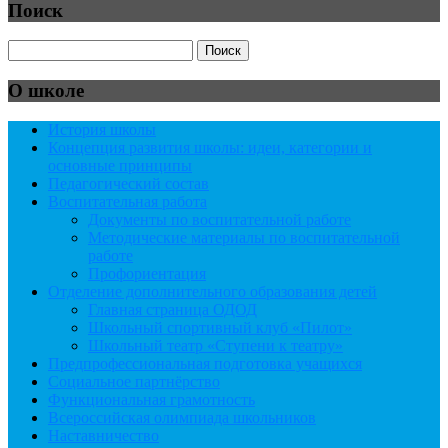
Поиск
О школе
История школы
Концепция развития школы: идеи, категории и
основные принципы
Педагогический состав
Воспитательная работа
Документы по воспитательной работе
Методические материалы по воспитательной
работе
Профориентация
Отделение дополнительного образования детей
Главная страница ОДОД
Школьный спортивный клуб «Пилот»
Школьный театр «Ступени к театру»
Предпрофессиональная подготовка учащихся
Социальное партнёрство
Функциональная грамотность
Всероссийская олимпиада школьников
Наставничество