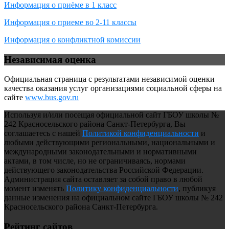
Информация о приёме в 1 класс
Информация о приеме во 2-11 классы
Информация о конфликтной комиссии
Независимая оценка
Официальная страница с результатами независимой оценки
качества оказания услуг организациями социальной сферы на
сайте
www.bus.gov.ru
Используя и/или посещая официальной сайт ГБОУ школы №
242 Красносельского района Санкт-Петербурга, Вы
соглашаетесь с нашей
Политикой конфиденциальности
и
любыми действующими региональными, национальными и
международными законодательными и нормативными
актами, в том числе, но не ограничиваясь, нормами
действующего законодательства Российской Федерации.
Администрация сайта оставляет за собой право в любой
момент изменять
Политику конфиденциальности
, публикуя
данные изменения на официальном сайте ГБОУ школы № 242
Красносельского района Санкт-Петербурга.
Рейтинг сайтов