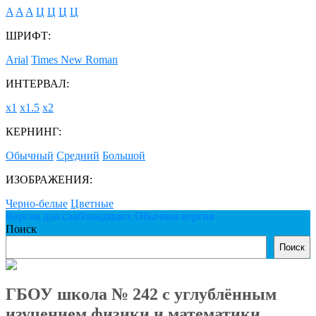
A
A
A
Ц
Ц
Ц
Ц
ШРИФТ:
Arial
Times New Roman
ИНТЕРВАЛ:
х1
х1.5
х2
КЕРНИНГ:
Обычный
Средний
Большой
ИЗОБРАЖЕНИЯ:
Черно-белые
Цветные
Версия для слабовидящих
Обычная версия
Поиск
Поиск
ГБОУ школа № 242 с углублённым
изучением физики и математики