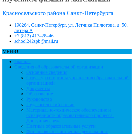
Красносельского района Санкт-Петербурга
198264, Санкт-Петербург, ул. Лётчика Пилютова, д. 50,
литера А
+7 (812) 417–28–46
school242spb@mail.ru
МЕНЮ
Главная
Сведения об образовательной организации
Основные сведения
Структура и органы управления образовательной
организацией
Документы
Образование
Руководство
Педагогический состав
Материально-техническое обеспечение и
оснащенность образовательного процесса.
Доступная среда
Платные образовательные услуги
Финансово-хозяйственная деятельность