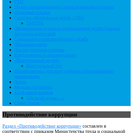
ГТО
Центр инновационного педагогического поиска
Полезные ссылки
Система образования детей с ОВЗ
ТМППК
Организация отдыха и оздоровления детей граждан
льготных категорий
Социально-психологическая служба
Школьная карта
Логопедическая помощь
Предложения и рекомендации
«Виртуальный музей»
Виртуальный тур
Профилактика детского дорожно-транспортного
травматизма
Артек
Медалисты школы
Клуб выпускников
«От всей души…»
Совет отцов
Противодействие коррупции
Раздел «Противодействие коррупции»
составлен в
соответствии с приказом Министерства труда и социальной