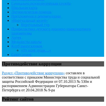
Социально-психологическая служба
Школьная карта
Логопедическая помощь
Предложения и рекомендации
«Виртуальный музей»
Виртуальный тур
Профилактика детского дорожно-транспортного
травматизма
Артек
Медалисты школы
Клуб выпускников
«От всей души…»
Совет отцов
Противодействие коррупции
Раздел «Противодействие коррупции»
составлен в
соответствии с приказом Министерства труда и социальной
защиты Российской Федерации от 07.10.2013 № 530н и
распоряжением Администрации Губернатора Санкт-
Петербурга от 20.04.2018 № 9-ра
Рейтинг сайтов