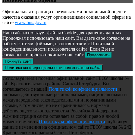
Официальная страница с результатами независимой оценки
качества оказания услуг организациями социальной сферы на
сайте
www.bus.gov.ru
Наш сайт использует файлы Cookie для хранения данных.
Продолжая использовать наш сайт, Вы даете свое согласие на
работу с этими файлами, в соответствии с Политикой
конфиденциальности пользователя сайта. Если Вы не
согласны, то просто покиньте наш сайт.
Продолжить
Покинуть сайт
Политика конфиденциальности пользователя сайта
Используя и/или посещая официальной сайт ГБОУ школы №
242 Красносельского района Санкт-Петербурга, Вы
соглашаетесь с нашей
Политикой конфиденциальности
и
любыми действующими региональными, национальными и
международными законодательными и нормативными
актами, в том числе, но не ограничиваясь, нормами
действующего законодательства Российской Федерации.
Администрация сайта оставляет за собой право в любой
момент изменять
Политику конфиденциальности
, публикуя
данные изменения на официальном сайте ГБОУ школы № 242
Красносельского района Санкт-Петербурга.