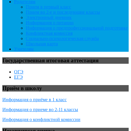
Родителям
Прием в первый класс
Прием во 2-е и последующие классы
Электронный дневник
Информация о питании
Информация о предпрофессиональной подготовке
Конфликтная комиссия
Социально-психологическая служба
Школьная карта
Учителям
Государственная итоговая аттестация
ОГЭ
ЕГЭ
Приём в школу
Информация о приёме в 1 класс
Информация о приеме во 2-11 классы
Информация о конфликтной комиссии
Независимая оценка