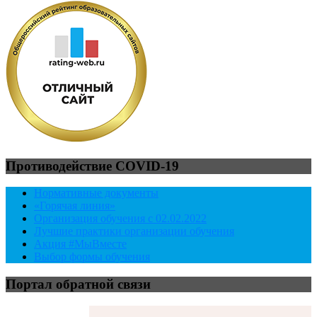
Противодействие COVID-19
Нормативные документы
«Горячая линия»
Организация обучения с 02.02.2022
Лучшие практики организации обучения
Акция #МыВместе
Выбор формы обучения
Портал обратной связи