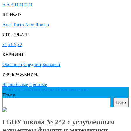
A
A
A
Ц
Ц
Ц
Ц
ШРИФТ:
Arial
Times New Roman
ИНТЕРВАЛ:
х1
х1.5
х2
КЕРНИНГ:
Обычный
Средний
Большой
ИЗОБРАЖЕНИЯ:
Черно-белые
Цветные
Версия для слабовидящих
Обычная версия
Поиск
Поиск
ГБОУ школа № 242 с углублённым
изучением физики и математики