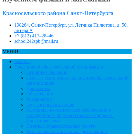
Красносельского района Санкт-Петербурга
198264, Санкт-Петербург, ул. Лётчика Пилютова, д. 50,
литера А
+7 (812) 417–28–46
school242spb@mail.ru
МЕНЮ
Главная
Сведения об образовательной организации
Основные сведения
Структура и органы управления образовательной
организацией
Документы
Образование
Руководство
Педагогический состав
Материально-техническое обеспечение и
оснащенность образовательного процесса.
Доступная среда
Платные образовательные услуги
Финансово-хозяйственная деятельность