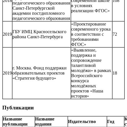
2018
современной школе
108
педагогического образования
в условиях
Санкт-Петербургской
реализации ФГОС»
академии постдипломного
педагогического образования
«Проектирование
современного урока
ГБУ ИМЦ Красносельского
2019
в соответствии с
72
района Санкт-Петербурга
требованиями
ФГОС»
«Выявление,
поддержка и
сопровождение
талантливой
г. Москва. Фонд поддержки
молодёжи» в рамках
2019
образовательных проектов
18
Всероссийского
«Стратегия будущего»
конкурса
молодёжных
проектов «Наша
история»
Публикации
Название
Название
К
Издательство
Год
публикации
издания
с