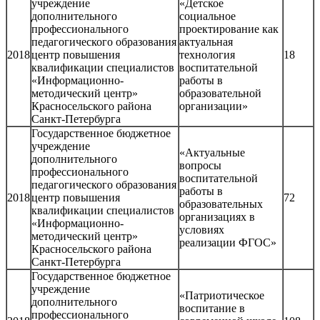
учреждение
«Детское
дополнительного
социальное
профессионального
проектирование как
педагогического образования
актуальная
2018
центр повышения
технология
18
квалификации специалистов
воспитательной
«Информационно-
работы в
методический центр»
образовательной
Красносельского района
организации»
Санкт-Петербурга
Государственное бюджетное
учреждение
«Актуальные
дополнительного
вопросы
профессионального
воспитательной
педагогического образования
работы в
2018
центр повышения
72
образовательных
квалификации специалистов
организациях в
«Информационно-
условиях
методический центр»
реализации ФГОС»
Красносельского района
Санкт-Петербурга
Государственное бюджетное
учреждение
«Патриотическое
дополнительного
воспитание в
профессионального