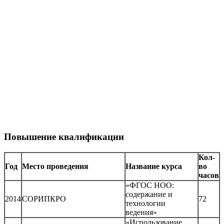
Повышение квалификации
Кол-
Год
Место проведения
Название курса
во
часов
«ФГОС НОО:
содержание и
2014
СОРИПКРО
72
технологии
ведения»
«Использование