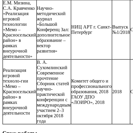
Е.М. Мизина,
С.А. Кравченко
Научно-
«Реализация
методический
игровой
журнал
технологии
«Большой
НИЦ АРТ г. Санкт-
Выпуск
«Мемо –
Конференц Зал:
С
Петербург
№1/2018
Красносельский
дополнительное
район» в
образование –
рамках
вектор
внеурочной
развития»
деятельности»
В. А.
Сухомлинский
Реализация
Современное
игровой
прочтение
техноло-гии
Комитет общего и
Сборник статей
«Мемо –
профессионального
научно-
Красносельский
образования, 2018
2018
С
практической
район» в
ГАОУ ДПО
конференции с
рамках
«ЛОИРО», 2018
международным
внеурочной
участием 2–3
деятельности
октября 2018
года