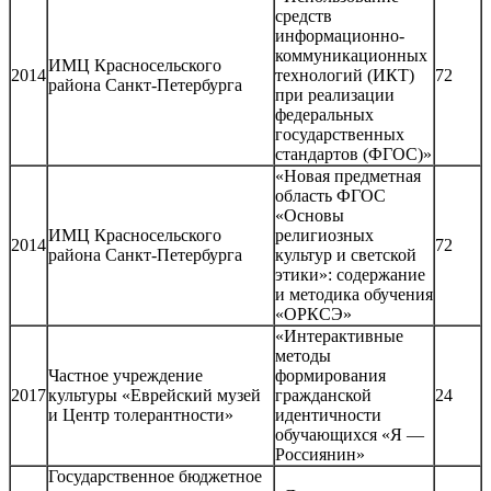
средств
информационно-
коммуникационных
ИМЦ Красносельского
2014
технологий (ИКТ)
72
района Санкт-Петербурга
при реализации
федеральных
государственных
стандартов (ФГОС)»
«Новая предметная
область ФГОС
«Основы
ИМЦ Красносельского
религиозных
2014
72
района Санкт-Петербурга
культур и светской
этики»: содержание
и методика обучения
«ОРКСЭ»
«Интерактивные
методы
Частное учреждение
формирования
2017
культуры «Еврейский музей
гражданской
24
и Центр толерантности»
идентичности
обучающихся «Я —
Россиянин»
Государственное бюджетное