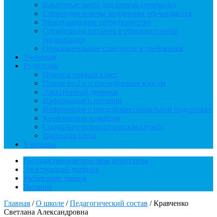
Вакантные места для приема (перевода)
Стипендии и меры поддержки обучающихся
Международное сотрудничество
Организация питания в образовательной
организации
Образовательные стандарты и требования
Ученикам
Родителям
Прием в первый класс
Прием во 2-е и последующие классы
Электронный дневник
Информация о питании
Информация о предпрофессиональной подготовке
Конфликтная комиссия
Социально-психологическая служба
Школьная карта
Учителям
Государственная итоговая аттестация
Электронный дневник
Расписание уроков
Питание
Главная
/
О школе
/
Педагогический состав
/
Кравченко
Светлана Александровна