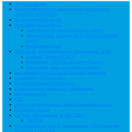
История школы
Концепция развития школы: идеи, категории и
основные принципы
Педагогический состав
Воспитательная работа
Документы по воспитательной работе
Методические материалы по воспитательной
работе
Профориентация
Отделение дополнительного образования детей
Главная страница ОДОД
Школьный спортивный клуб «Пилот»
Школьный театр «Ступени к театру»
Предпрофессиональная подготовка учащихся
Социальное партнёрство
Функциональная грамотность
Всероссийская олимпиада школьников
Наставничество
ГТО
Центр инновационного педагогического поиска
Полезные ссылки
Система образования детей с ОВЗ
ТМППК
Организация отдыха и оздоровления детей граждан
льготных категорий