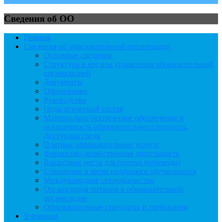
Сведения об ОО
Главная
Сведения об образовательной организации
Основные сведения
Структура и органы управления образовательной
организацией
Документы
Образование
Руководство
Педагогический состав
Материально-техническое обеспечение и
оснащенность образовательного процесса.
Доступная среда
Платные образовательные услуги
Финансово-хозяйственная деятельность
Вакантные места для приема (перевода)
Стипендии и меры поддержки обучающихся
Международное сотрудничество
Организация питания в образовательной
организации
Образовательные стандарты и требования
Ученикам