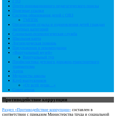
ГТО
Центр инновационного педагогического поиска
Полезные ссылки
Система образования детей с ОВЗ
ТМППК
Организация отдыха и оздоровления детей граждан
льготных категорий
Социально-психологическая служба
Школьная карта
Логопедическая помощь
Предложения и рекомендации
«Виртуальный музей»
Виртуальный тур
Профилактика детского дорожно-транспортного
травматизма
Артек
Медалисты школы
Клуб выпускников
«От всей души…»
Совет отцов
Противодействие коррупции
Раздел «Противодействие коррупции»
составлен в
соответствии с приказом Министерства труда и социальной