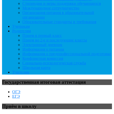
Стипендии и меры поддержки обучающихся
Международное сотрудничество
Организация питания в образовательной
организации
Образовательные стандарты и требования
Ученикам
Родителям
Прием в первый класс
Прием во 2-е и последующие классы
Электронный дневник
Информация о питании
Информация о предпрофессиональной подготовке
Конфликтная комиссия
Социально-психологическая служба
Школьная карта
Учителям
Государственная итоговая аттестация
ОГЭ
ЕГЭ
Приём в школу