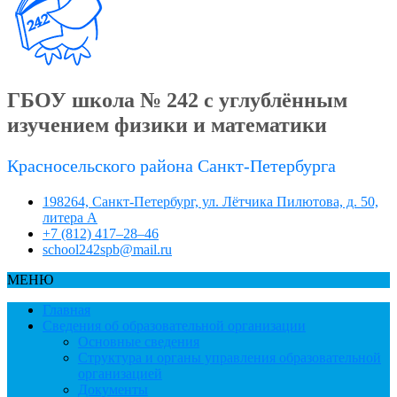
ГБОУ школа № 242 с углублённым
изучением физики и математики
Красносельского района Санкт-Петербурга
198264, Санкт-Петербург, ул. Лётчика Пилютова, д. 50,
литера А
+7 (812) 417–28–46
school242spb@mail.ru
МЕНЮ
Главная
Сведения об образовательной организации
Основные сведения
Структура и органы управления образовательной
организацией
Документы