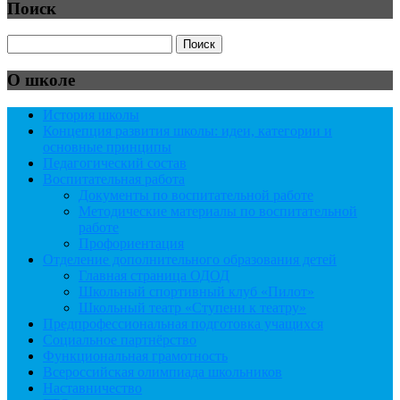
Поиск
О школе
История школы
Концепция развития школы: идеи, категории и
основные принципы
Педагогический состав
Воспитательная работа
Документы по воспитательной работе
Методические материалы по воспитательной
работе
Профориентация
Отделение дополнительного образования детей
Главная страница ОДОД
Школьный спортивный клуб «Пилот»
Школьный театр «Ступени к театру»
Предпрофессиональная подготовка учащихся
Социальное партнёрство
Функциональная грамотность
Всероссийская олимпиада школьников
Наставничество