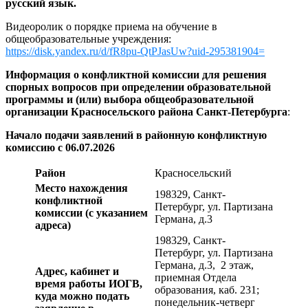
русский язык.
Видеоролик о порядке приема на обучение в
общеобразовательные учреждения:
https://disk.yandex.ru/d/fR8pu-QtPJasUw?uid-295381904=
Информация о конфликтной комиссии для решения
спорных вопросов при определении образовательной
программы и (или) выбора общеобразовательной
организации Красносельского района Санкт-Петербурга
:
Начало подачи заявлений в районную конфликтную
комиссию с 06.07.2026
Район
Красносельский
Место нахождения
198329, Санкт-
конфликтной
Петербург, ул. Партизана
комиссии (с указанием
Германа, д.3
адреса)
198329, Санкт-
Петербург, ул. Партизана
Германа, д.3, 2 этаж,
Адрес, кабинет и
приемная Отдела
время работы ИОГВ,
образования, каб. 231;
куда можно подать
понедельник-четверг