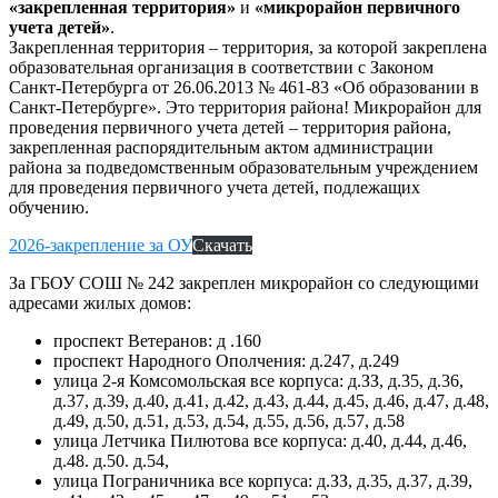
«закрепленная территория»
и
«микрорайон
первичного
учета детей»
.
Закрепленная территория – территория, за которой закреплена
образовательная организация в соответствии с Законом
Санкт-Петербурга от 26.06.2013 № 461-83 «Об образовании в
Санкт-Петербурге». Это территория района! Микрорайон для
проведения первичного учета детей – территория района,
закрепленная распорядительным актом администрации
района за подведомственным образовательным учреждением
для проведения первичного учета детей, подлежащих
обучению.
2026-закрепление за ОУ
Скачать
За ГБОУ СОШ № 242 закреплен микрорайон со следующими
адресами жилых домов:
проспект Ветеранов: д .160
проспект Народного Ополчения: д.247, д.249
улица 2-я Комсомольская все корпуса: д.ЗЗ, д.35, д.36,
д.37, д.39, д.40, д.41, д.42, д.43, д.44, д.45, д.46, д.47, д.48,
д.49, д.50, д.51, д.53, д.54, д.55, д.56, д.57, д.58
улица Летчика Пилютова все корпуса: д.40, д.44, д.46,
д.48. д.50. д.54,
улица Пограничника все корпуса: д.ЗЗ, д.35, д.37, д.39,