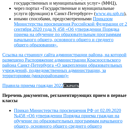
государственных и муниципальных услуг» (МФЦ),
через портал «Государственные и муниципальные
услуги (функции) в Санкт-Петербурге» (
www.gu.spb.ru
),
иными способами, предусмотренными
Приказом
Министерства просвещения Российской Федерации от 2
сентября 2020 года N 458 «Об утверждении Порядка
приема на обучение по образовательным программам
начального общего, основного общего и среднего
общего образования».
Ссылка на страницу сайта администрации района, на которой
размещено Распоряжение администрации Красносельского
района Санкт‑Петербурга «О закреплении образовательных
учреждений, подведомственных администрации, за
территориями (микрорайонами)»
Правила приема граждан 2022
Скачать
Перечень документов, регламентирующих прием в первые
классы
Приказ Министерства просвещения РФ от 02.09.2020
№458 «Об утверждении Порядка приема граждан на
обучение по образовательных программам начального
общего, основного общего среднего общего