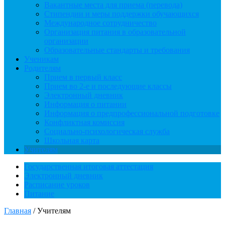
Вакантные места для приема (перевода)
Стипендии и меры поддержки обучающихся
Международное сотрудничество
Организация питания в образовательной
организации
Образовательные стандарты и требования
Ученикам
Родителям
Прием в первый класс
Прием во 2-е и последующие классы
Электронный дневник
Информация о питании
Информация о предпрофессиональной подготовке
Конфликтная комиссия
Социально-психологическая служба
Школьная карта
Учителям
Государственная итоговая аттестация
Электронный дневник
Расписание уроков
Питание
Главная
/
Учителям