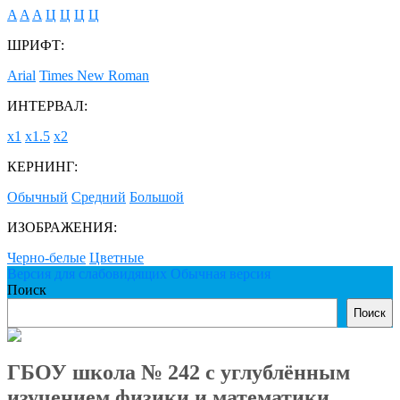
A
A
A
Ц
Ц
Ц
Ц
ШРИФТ:
Arial
Times New Roman
ИНТЕРВАЛ:
х1
х1.5
х2
КЕРНИНГ:
Обычный
Средний
Большой
ИЗОБРАЖЕНИЯ:
Черно-белые
Цветные
Версия для слабовидящих
Обычная версия
Поиск
Поиск
ГБОУ школа № 242 с углублённым
изучением физики и математики