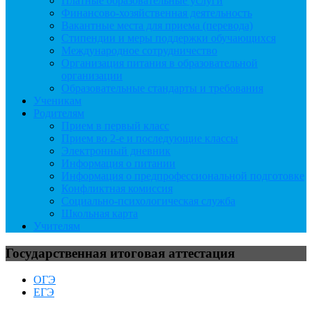
Платные образовательные услуги
Финансово-хозяйственная деятельность
Вакантные места для приема (перевода)
Стипендии и меры поддержки обучающихся
Международное сотрудничество
Организация питания в образовательной
организации
Образовательные стандарты и требования
Ученикам
Родителям
Прием в первый класс
Прием во 2-е и последующие классы
Электронный дневник
Информация о питании
Информация о предпрофессиональной подготовке
Конфликтная комиссия
Социально-психологическая служба
Школьная карта
Учителям
Государственная итоговая аттестация
ОГЭ
ЕГЭ