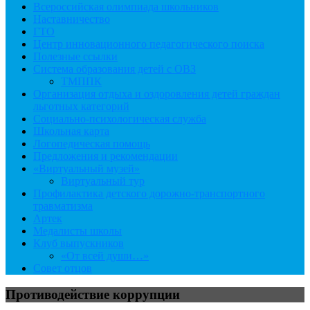
Всероссийская олимпиада школьников
Наставничество
ГТО
Центр инновационного педагогического поиска
Полезные ссылки
Система образования детей с ОВЗ
ТМППК
Организация отдыха и оздоровления детей граждан
льготных категорий
Социально-психологическая служба
Школьная карта
Логопедическая помощь
Предложения и рекомендации
«Виртуальный музей»
Виртуальный тур
Профилактика детского дорожно-транспортного
травматизма
Артек
Медалисты школы
Клуб выпускников
«От всей души…»
Совет отцов
Противодействие коррупции