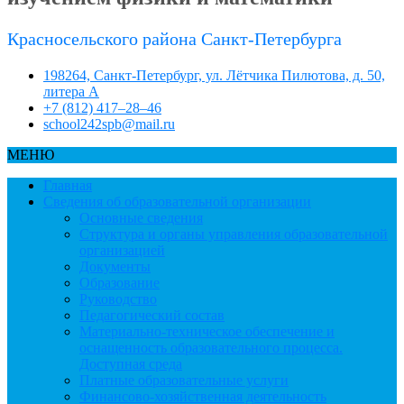
Красносельского района Санкт-Петербурга
198264, Санкт-Петербург, ул. Лётчика Пилютова, д. 50,
литера А
+7 (812) 417–28–46
school242spb@mail.ru
МЕНЮ
Главная
Сведения об образовательной организации
Основные сведения
Структура и органы управления образовательной
организацией
Документы
Образование
Руководство
Педагогический состав
Материально-техническое обеспечение и
оснащенность образовательного процесса.
Доступная среда
Платные образовательные услуги
Финансово-хозяйственная деятельность