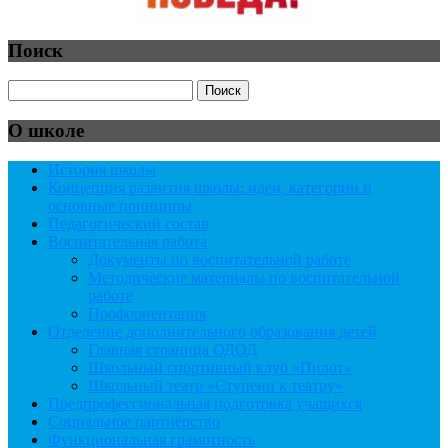
Поиск
О школе
История школы
Концепция развития школы: идеи, категории и
основные принципы
Педагогический состав
Воспитательная работа
Документы по воспитательной работе
Методические материалы по воспитательной
работе
Профориентация
Отделение дополнительного образования детей
Главная страница ОДОД
Школьный спортивный клуб «Пилот»
Школьный театр «Ступени к театру»
Предпрофессиональная подготовка учащихся
Социальное партнёрство
Функциональная грамотность