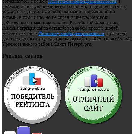
соглашаетесь с нашей
Политикой конфиденциальности
и
любыми действующими региональными, национальными и
международными законодательными и нормативными
актами, в том числе, но не ограничиваясь, нормами
действующего законодательства Российской Федерации.
Администрация сайта оставляет за собой право в любой
момент изменять
Политику конфиденциальности
, публикуя
данные изменения на официальном сайте ГБОУ школы № 242
Красносельского района Санкт-Петербурга.
Рейтинг сайтов