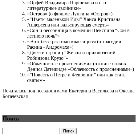
«Орфей Владимира Паршикова и его
литературные двойники»
«Остров» (о фильме Лунгина «Остров»)
«”Цветы маленькой Иды” Ханса-Кристиана
Андерсена или вальсирующая смерть»
«Сон и бессонница в комедии Шекспира “Сон в
летнюю ночь”»
«Этот бесстрастный классицизм (о трагедии
Расина «Андромаха»)
«Двести страниц “Жизни и приключений
Робинзона Крузо”»
«Облачность с прояснениями» (о книге стихов
Дениса Датешидзе «Облачность с прояснениями»)
«”Повесть о Петре и Февронии” или как стать
святым»
Печаталась под псевдонимами Екатерина Васильева и Оксана
Богачевская
Поиск