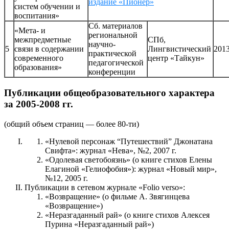
издание «Пионер»
систем обучении и
воспитания»
Сб. материалов
«Мета- и
региональной
межпредметные
СПб,
научно-
5
связи в содержании
Лингвистический
201
практической
современного
центр «Тайкун»
педагогической
образования»
конференции
Публикации общеобразовательного характера
за 2005-2008 гг.
(общий объем страниц — более 80-ти)
«Нулевой персонаж “Путешествий” Джонатана
Свифта»: журнал «Нева», №2, 2007 г.
«Одолевая светобоязнь» (о книге стихов Елены
Елагиной «Гелиофобия»): журнал «Новый мир»,
№12, 2005 г.
Публикации в сетевом журнале «Folio verso»:
«Возвращение» (о фильме А. Звягинцева
«Возвращение»)
«Неразгаданный рай» (о книге стихов Алексея
Пурина «Неразгаданный рай»)