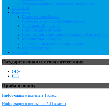
Образовательные стандарты и требования
Ученикам
Родителям
Прием в первый класс
Прием во 2-е и последующие классы
Электронный дневник
Информация о питании
Информация о предпрофессиональной подготовке
Конфликтная комиссия
Социально-психологическая служба
Школьная карта
Учителям
Государственная итоговая аттестация
ОГЭ
ЕГЭ
Приём в школу
Информация о приёме в 1 класс
Информация о приеме во 2-11 классы