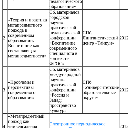
педагогического
образования»
Сб. материалов
городской
«Теория и практика
научно-
метапредметного
практической
подхода в
педагогической
СПб,
современном
2
конференции
Лингвистический
201
образовании.
«Воспитание
центр «Тайкун»
Воспитание как
современного
составляющая
специалиста в
метапредметности»
контексте
ФГОС»
Сб. материалов
международной
научно-
«Проблемы и
СПб,
практической
перспективы
«Университетские
3
конференции
201
современного
образовательные
«Россия и
образования»
округа»
Запад:
пространство
культур»
«Метапредметный
подход как
Электронное периодическое
4
универсальная
201