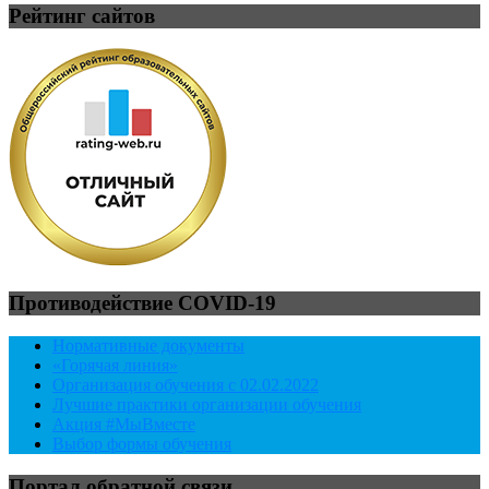
Рейтинг сайтов
Противодействие COVID-19
Нормативные документы
«Горячая линия»
Организация обучения с 02.02.2022
Лучшие практики организации обучения
Акция #МыВместе
Выбор формы обучения
Портал обратной связи