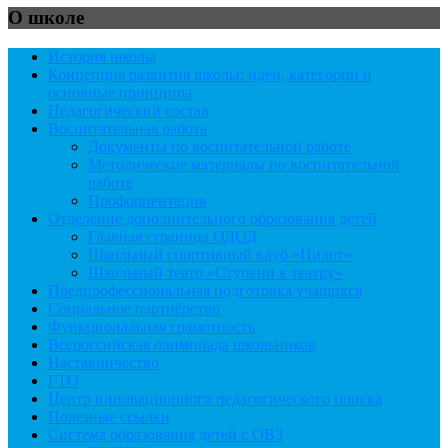
О школе
История школы
Концепция развития школы: идеи, категории и
основные принципы
Педагогический состав
Воспитательная работа
Документы по воспитательной работе
Методические материалы по воспитательной
работе
Профориентация
Отделение дополнительного образования детей
Главная страница ОДОД
Школьный спортивный клуб «Пилот»
Школьный театр «Ступени к театру»
Предпрофессиональная подготовка учащихся
Социальное партнёрство
Функциональная грамотность
Всероссийская олимпиада школьников
Наставничество
ГТО
Центр инновационного педагогического поиска
Полезные ссылки
Система образования детей с ОВЗ