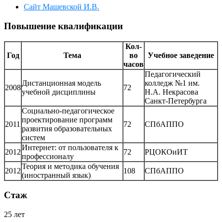
Сайт Машевской И.В.
Повышение квалификации
Кол-
Год
Тема
во
Учебное заведение
часов
Педагогический
Дистанционная модель
колледж №1 им.
2008
72
учебной дисциплины
Н.А. Некрасова
Санкт-Петербурга
Социально-педагогическое
проектирование программ
2011
72
СПбАППО
развития образовательных
систем
Интернет: от пользователя к
2012
72
РЦОКОиИТ
профессионалу
Теория и методика обучения
2012
108
СПбАППО
(иностранный язык)
Стаж
25 лет