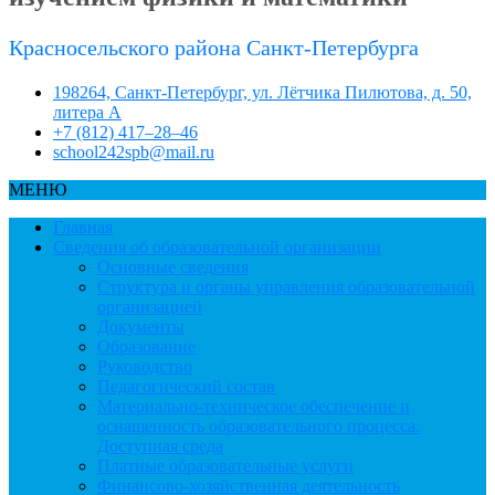
Красносельского района Санкт-Петербурга
198264, Санкт-Петербург, ул. Лётчика Пилютова, д. 50,
литера А
+7 (812) 417–28–46
school242spb@mail.ru
МЕНЮ
Главная
Сведения об образовательной организации
Основные сведения
Структура и органы управления образовательной
организацией
Документы
Образование
Руководство
Педагогический состав
Материально-техническое обеспечение и
оснащенность образовательного процесса.
Доступная среда
Платные образовательные услуги
Финансово-хозяйственная деятельность