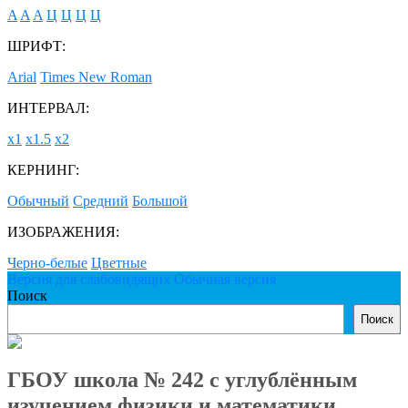
A
A
A
Ц
Ц
Ц
Ц
ШРИФТ:
Arial
Times New Roman
ИНТЕРВАЛ:
х1
х1.5
х2
КЕРНИНГ:
Обычный
Средний
Большой
ИЗОБРАЖЕНИЯ:
Черно-белые
Цветные
Версия для слабовидящих
Обычная версия
Поиск
Поиск
ГБОУ школа № 242 с углублённым
изучением физики и математики