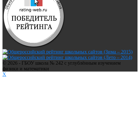
© 2026 - ГБОУ школа № 242 с углублённым изучением
физики и математики
X