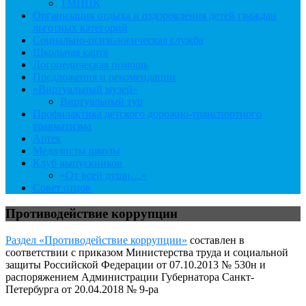
ТМППК
Организация отдыха и оздоровления детей граждан
льготных категорий
Социально-психологическая служба
Школьная карта
Логопедическая помощь
Предложения и рекомендации
«Виртуальный музей»
Виртуальный тур
Профилактика детского дорожно-транспортного
травматизма
Артек
Медалисты школы
Клуб выпускников
«От всей души…»
Совет отцов
Противодействие коррупции
Раздел «Противодействие коррупции»
составлен в
соответствии с приказом Министерства труда и социальной
защиты Российской Федерации от 07.10.2013 № 530н и
распоряжением Администрации Губернатора Санкт-
Петербурга от 20.04.2018 № 9-ра