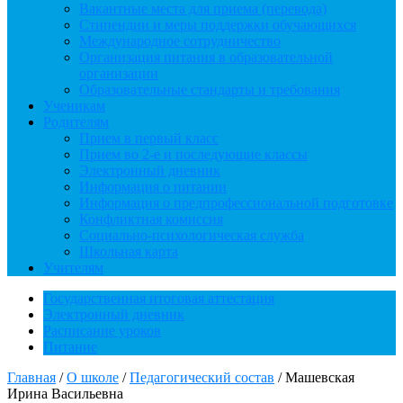
Вакантные места для приема (перевода)
Стипендии и меры поддержки обучающихся
Международное сотрудничество
Организация питания в образовательной
организации
Образовательные стандарты и требования
Ученикам
Родителям
Прием в первый класс
Прием во 2-е и последующие классы
Электронный дневник
Информация о питании
Информация о предпрофессиональной подготовке
Конфликтная комиссия
Социально-психологическая служба
Школьная карта
Учителям
Государственная итоговая аттестация
Электронный дневник
Расписание уроков
Питание
Главная
/
О школе
/
Педагогический состав
/
Машевская
Ирина Васильевна