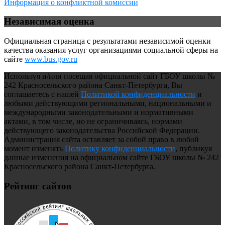
Информация о конфликтной комиссии
Независимая оценка
Официальная страница с результатами независимой оценки
качества оказания услуг организациями социальной сферы на
сайте
www.bus.gov.ru
Используя и/или посещая официальной сайт ГБОУ школы №
242 Красносельского района Санкт-Петербурга, Вы
соглашаетесь с нашей
Политикой конфиденциальности
и
любыми действующими региональными, национальными и
международными законодательными и нормативными
актами, в том числе, но не ограничиваясь, нормами
действующего законодательства Российской Федерации.
Администрация сайта оставляет за собой право в любой
момент изменять
Политику конфиденциальности
, публикуя
данные изменения на официальном сайте ГБОУ школы № 242
Красносельского района Санкт-Петербурга.
Рейтинг сайтов