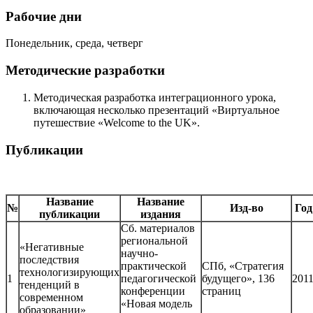
Рабочие дни
Понедельник, среда, четверг
Методические разработки
Методическая разработка интеграционного урока,
включающая несколько презентаций «Виртуальное
путешествие «Welcome to the UK».
Публикации
Название
Название
№
Изд-во
Год
публикации
издания
Сб. материалов
региональной
«Негативные
научно-
последствия
практической
СПб, «Стратегия
технологизирующих
1
педагогической
будущего», 136
201
тенденций в
конференции
страниц
современном
«Новая модель
образовании»