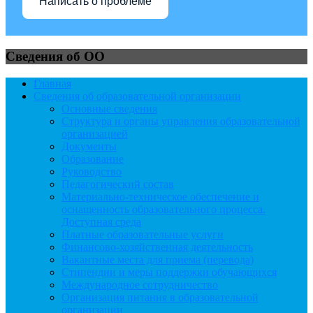
Написать о проблеме
Сведения об ОО
Главная
Сведения об образовательной организации
Основные сведения
Структура и органы управления образовательной
организацией
Документы
Образование
Руководство
Педагогический состав
Материально-техническое обеспечение и
оснащенность образовательного процесса.
Доступная среда
Платные образовательные услуги
Финансово-хозяйственная деятельность
Вакантные места для приема (перевода)
Стипендии и меры поддержки обучающихся
Международное сотрудничество
Организация питания в образовательной
организации