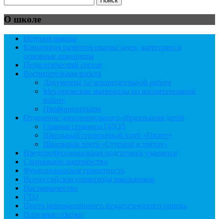
О школе
История школы
Концепция развития школы: идеи, категории и
основные принципы
Педагогический состав
Воспитательная работа
Документы по воспитательной работе
Методические материалы по воспитательной
работе
Профориентация
Отделение дополнительного образования детей
Главная страница ОДОД
Школьный спортивный клуб «Пилот»
Школьный театр «Ступени к театру»
Предпрофессиональная подготовка учащихся
Социальное партнёрство
Функциональная грамотность
Всероссийская олимпиада школьников
Наставничество
ГТО
Центр инновационного педагогического поиска
Полезные ссылки