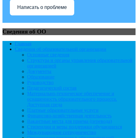
Написать о проблеме
Сведения об ОО
Главная
Сведения об образовательной организации
Основные сведения
Структура и органы управления образовательной
организацией
Документы
Образование
Руководство
Педагогический состав
Материально-техническое обеспечение и
оснащенность образовательного процесса.
Доступная среда
Платные образовательные услуги
Финансово-хозяйственная деятельность
Вакантные места для приема (перевода)
Стипендии и меры поддержки обучающихся
Международное сотрудничество
Организация питания в образовательной