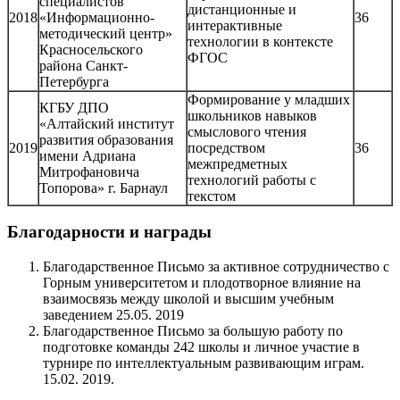
специалистов
дистанционные и
2018
«Информационно-
36
интерактивные
методический центр»
технологии в контексте
Красносельского
ФГОС
района Санкт-
Петербурга
Формирование у младших
КГБУ ДПО
школьников навыков
«Алтайский институт
смыслового чтения
развития образования
2019
посредством
36
имени Адриана
межпредметных
Митрофановича
технологий работы с
Топорова» г. Барнаул
текстом
Благодарности и награды
Благодарственное Письмо за активное сотрудничество с
Горным университетом и плодотворное влияние на
взаимосвязь между школой и высшим учебным
заведением 25.05. 2019
Благодарственное Письмо за большую работу по
подготовке команды 242 школы и личное участие в
турнире по интеллектуальным развивающим играм.
15.02. 2019.