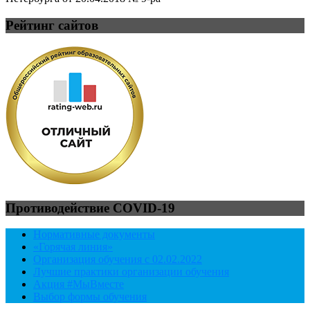
Рейтинг сайтов
Противодействие COVID-19
Нормативные документы
«Горячая линия»
Организация обучения с 02.02.2022
Лучшие практики организации обучения
Акция #МыВместе
Выбор формы обучения