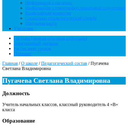
Информация о питании
Информация о предпрофессиональной подготовке
Конфликтная комиссия
Социально-психологическая служба
Школьная карта
Учителям
Государственная итоговая аттестация
Электронный дневник
Расписание уроков
Питание
Главная
/
О школе
/
Педагогический состав
/
Пугачева
Светлана Владимировна
Пугачева Светлана Владимировна
Должность
Учитель начальных классов, классный руководитель 4 «В»
класса
Образование