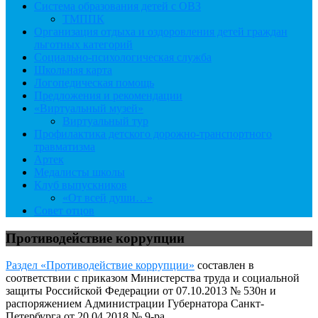
Система образования детей с ОВЗ
ТМППК
Организация отдыха и оздоровления детей граждан
льготных категорий
Социально-психологическая служба
Школьная карта
Логопедическая помощь
Предложения и рекомендации
«Виртуальный музей»
Виртуальный тур
Профилактика детского дорожно-транспортного
травматизма
Артек
Медалисты школы
Клуб выпускников
«От всей души…»
Совет отцов
Противодействие коррупции
Раздел «Противодействие коррупции»
составлен в
соответствии с приказом Министерства труда и социальной
защиты Российской Федерации от 07.10.2013 № 530н и
распоряжением Администрации Губернатора Санкт-
Петербурга от 20.04.2018 № 9-ра