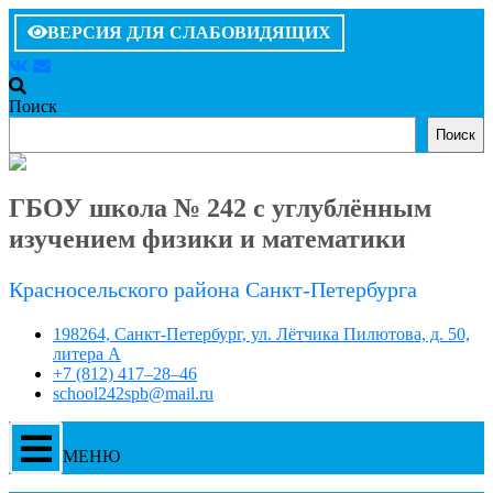
ВЕРСИЯ ДЛЯ СЛАБОВИДЯЩИХ
Поиск
Поиск
ГБОУ школа № 242 с углублённым
изучением физики и математики
Красносельского района Санкт-Петербурга
198264, Санкт-Петербург, ул. Лётчика Пилютова, д. 50,
литера А
+7 (812) 417–28–46
school242spb@mail.ru
МЕНЮ