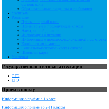
организации
Образовательные стандарты и требования
Ученикам
Родителям
Прием в первый класс
Прием во 2-е и последующие классы
Электронный дневник
Информация о питании
Информация о предпрофессиональной подготовке
Конфликтная комиссия
Социально-психологическая служба
Школьная карта
Учителям
Государственная итоговая аттестация
ОГЭ
ЕГЭ
Приём в школу
Информация о приёме в 1 класс
Информация о приеме во 2-11 классы