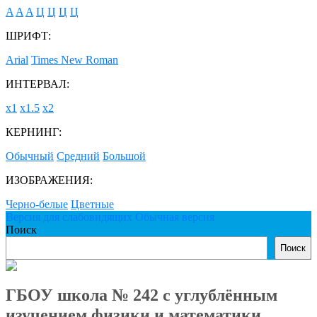
A
A
A
Ц
Ц
Ц
Ц
ШРИФТ:
Arial
Times New Roman
ИНТЕРВАЛ:
х1
х1.5
х2
КЕРНИНГ:
Обычный
Средний
Большой
ИЗОБРАЖЕНИЯ:
Черно-белые
Цветные
Версия для слабовидящих
Обычная версия
Поиск
Поиск
ГБОУ школа № 242 с углублённым
изучением физики и математики