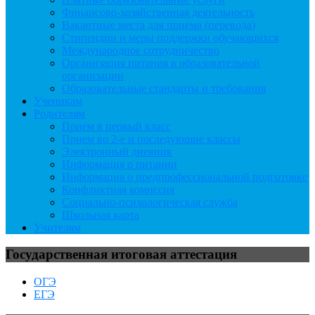
Финансово-хозяйственная деятельность
Вакантные места для приема (перевода)
Стипендии и меры поддержки обучающихся
Международное сотрудничество
Организация питания в образовательной
организации
Образовательные стандарты и требования
Ученикам
Родителям
Прием в первый класс
Прием во 2-е и последующие классы
Электронный дневник
Информация о питании
Информация о предпрофессиональной подготовке
Конфликтная комиссия
Социально-психологическая служба
Школьная карта
Учителям
Государственная итоговая аттестация
ОГЭ
ЕГЭ