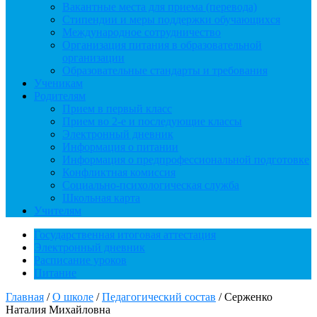
Вакантные места для приема (перевода)
Стипендии и меры поддержки обучающихся
Международное сотрудничество
Организация питания в образовательной
организации
Образовательные стандарты и требования
Ученикам
Родителям
Прием в первый класс
Прием во 2-е и последующие классы
Электронный дневник
Информация о питании
Информация о предпрофессиональной подготовке
Конфликтная комиссия
Социально-психологическая служба
Школьная карта
Учителям
Государственная итоговая аттестация
Электронный дневник
Расписание уроков
Питание
Главная
/
О школе
/
Педагогический состав
/
Серженко
Наталия Михайловна