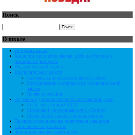
Поиск
О школе
История школы
Концепция развития школы: идеи, категории и
основные принципы
Педагогический состав
Воспитательная работа
Документы по воспитательной работе
Методические материалы по воспитательной
работе
Профориентация
Отделение дополнительного образования детей
Главная страница ОДОД
Школьный спортивный клуб «Пилот»
Школьный театр «Ступени к театру»
Предпрофессиональная подготовка учащихся
Социальное партнёрство
Функциональная грамотность