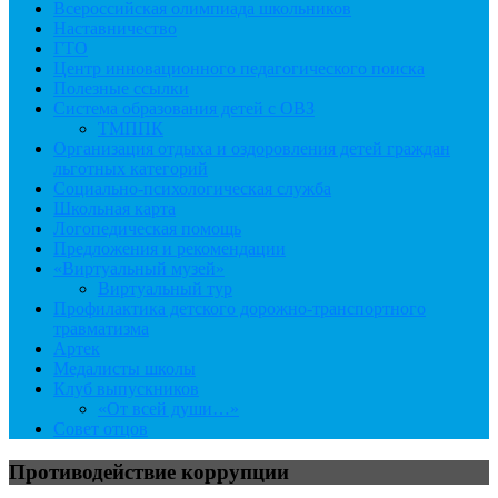
Всероссийская олимпиада школьников
Наставничество
ГТО
Центр инновационного педагогического поиска
Полезные ссылки
Система образования детей с ОВЗ
ТМППК
Организация отдыха и оздоровления детей граждан
льготных категорий
Социально-психологическая служба
Школьная карта
Логопедическая помощь
Предложения и рекомендации
«Виртуальный музей»
Виртуальный тур
Профилактика детского дорожно-транспортного
травматизма
Артек
Медалисты школы
Клуб выпускников
«От всей души…»
Совет отцов
Противодействие коррупции