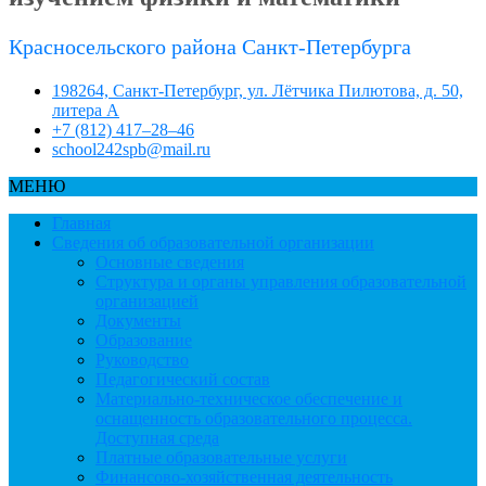
Красносельского района Санкт-Петербурга
198264, Санкт-Петербург, ул. Лётчика Пилютова, д. 50,
литера А
+7 (812) 417–28–46
school242spb@mail.ru
МЕНЮ
Главная
Сведения об образовательной организации
Основные сведения
Структура и органы управления образовательной
организацией
Документы
Образование
Руководство
Педагогический состав
Материально-техническое обеспечение и
оснащенность образовательного процесса.
Доступная среда
Платные образовательные услуги
Финансово-хозяйственная деятельность