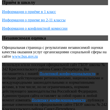
Приём в школу
Информация о приёме в 1 класс
Информация о приеме во 2-11 классы
Информация о конфликтной комиссии
Независимая оценка
Официальная страница с результатами независимой оценки
качества оказания услуг организациями социальной сферы на
сайте
www.bus.gov.ru
Используя и/или посещая официальной сайт ГБОУ школы №
242 Красносельского района Санкт-Петербурга, Вы
соглашаетесь с нашей
Политикой конфиденциальности
и
любыми действующими региональными, национальными и
международными законодательными и нормативными
актами, в том числе, но не ограничиваясь, нормами
действующего законодательства Российской Федерации.
Администрация сайта оставляет за собой право в любой
момент изменять
Политику конфиденциальности
, публикуя
данные изменения на официальном сайте ГБОУ школы № 242
Красносельского района Санкт-Петербурга.