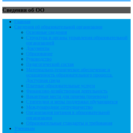
Сведения об ОО
Главная
Сведения об образовательной организации
Основные сведения
Структура и органы управления образовательной
организацией
Документы
Образование
Руководство
Педагогический состав
Материально-техническое обеспечение и
оснащенность образовательного процесса.
Доступная среда
Платные образовательные услуги
Финансово-хозяйственная деятельность
Вакантные места для приема (перевода)
Стипендии и меры поддержки обучающихся
Международное сотрудничество
Организация питания в образовательной
организации
Образовательные стандарты и требования
Ученикам