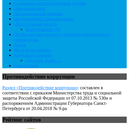
Социально-психологическая служба
Школьная карта
Логопедическая помощь
Предложения и рекомендации
«Виртуальный музей»
Виртуальный тур
Профилактика детского дорожно-транспортного
травматизма
Артек
Медалисты школы
Клуб выпускников
«От всей души…»
Совет отцов
Противодействие коррупции
Раздел «Противодействие коррупции»
составлен в
соответствии с приказом Министерства труда и социальной
защиты Российской Федерации от 07.10.2013 № 530н и
распоряжением Администрации Губернатора Санкт-
Петербурга от 20.04.2018 № 9-ра
Рейтинг сайтов