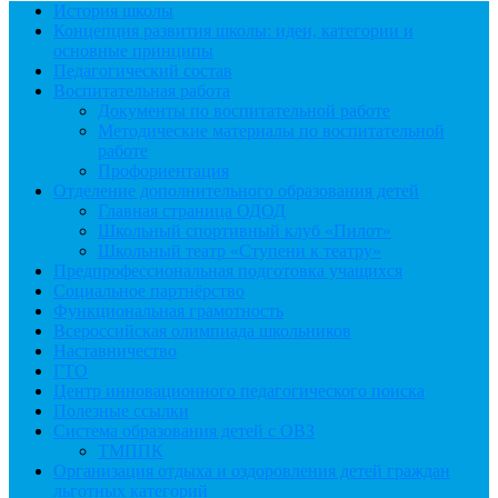
История школы
Концепция развития школы: идеи, категории и
основные принципы
Педагогический состав
Воспитательная работа
Документы по воспитательной работе
Методические материалы по воспитательной
работе
Профориентация
Отделение дополнительного образования детей
Главная страница ОДОД
Школьный спортивный клуб «Пилот»
Школьный театр «Ступени к театру»
Предпрофессиональная подготовка учащихся
Социальное партнёрство
Функциональная грамотность
Всероссийская олимпиада школьников
Наставничество
ГТО
Центр инновационного педагогического поиска
Полезные ссылки
Система образования детей с ОВЗ
ТМППК
Организация отдыха и оздоровления детей граждан
льготных категорий