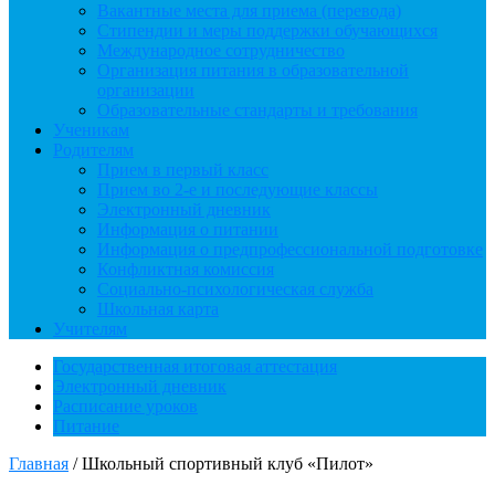
Вакантные места для приема (перевода)
Стипендии и меры поддержки обучающихся
Международное сотрудничество
Организация питания в образовательной
организации
Образовательные стандарты и требования
Ученикам
Родителям
Прием в первый класс
Прием во 2-е и последующие классы
Электронный дневник
Информация о питании
Информация о предпрофессиональной подготовке
Конфликтная комиссия
Социально-психологическая служба
Школьная карта
Учителям
Государственная итоговая аттестация
Электронный дневник
Расписание уроков
Питание
Главная
/
Школьный спортивный клуб «Пилот»