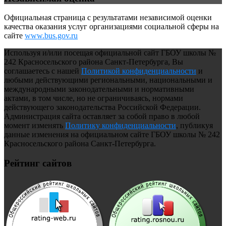
Официальная страница с результатами независимой оценки
качества оказания услуг организациями социальной сферы на
сайте
www.bus.gov.ru
Используя и/или посещая официальной сайт ГБОУ школы №
242 Красносельского района Санкт-Петербурга, Вы
соглашаетесь с нашей
Политикой конфиденциальности
и
любыми действующими региональными, национальными и
международными законодательными и нормативными
актами, в том числе, но не ограничиваясь, нормами
действующего законодательства Российской Федерации.
Администрация сайта оставляет за собой право в любой
момент изменять
Политику конфиденциальности
, публикуя
данные изменения на официальном сайте ГБОУ школы № 242
Красносельского района Санкт-Петербурга.
Рейтинг сайтов