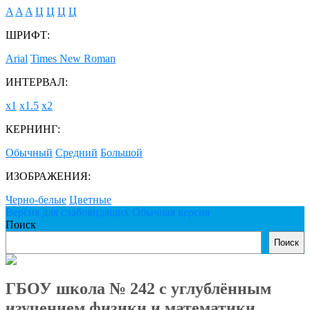
A
A
A
Ц
Ц
Ц
Ц
ШРИФТ:
Arial
Times New Roman
ИНТЕРВАЛ:
х1
х1.5
х2
КЕРНИНГ:
Обычный
Средний
Большой
ИЗОБРАЖЕНИЯ:
Черно-белые
Цветные
Версия для слабовидящих
Обычная версия
Поиск
Поиск
ГБОУ школа № 242 с углублённым
изучением физики и математики