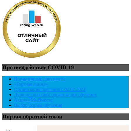
Противодействие COVID-19
Нормативные документы
«Горячая линия»
Организация обучения с 02.02.2022
Лучшие практики организации обучения
Акция #МыВместе
Выбор формы обучения
Портал обратной связи