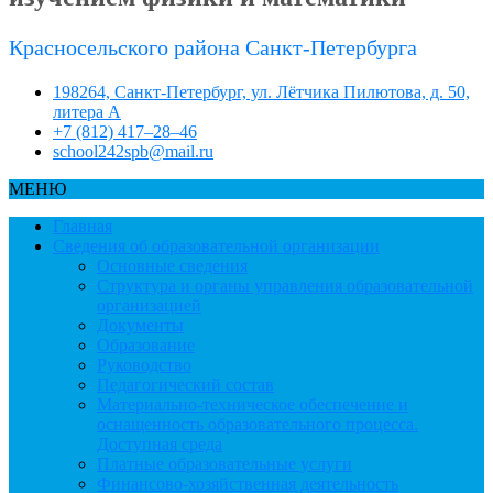
Красносельского района Санкт-Петербурга
198264, Санкт-Петербург, ул. Лётчика Пилютова, д. 50,
литера А
+7 (812) 417–28–46
school242spb@mail.ru
МЕНЮ
Главная
Сведения об образовательной организации
Основные сведения
Структура и органы управления образовательной
организацией
Документы
Образование
Руководство
Педагогический состав
Материально-техническое обеспечение и
оснащенность образовательного процесса.
Доступная среда
Платные образовательные услуги
Финансово-хозяйственная деятельность