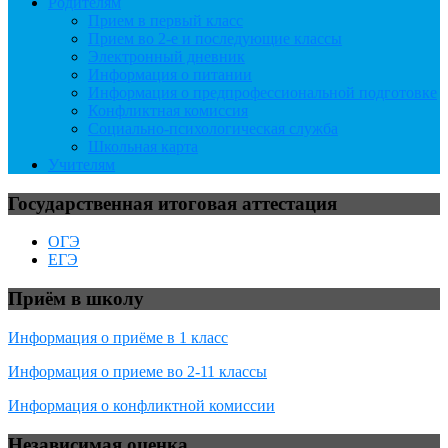
Родителям
Прием в первый класс
Прием во 2-е и последующие классы
Электронный дневник
Информация о питании
Информация о предпрофессиональной подготовке
Конфликтная комиссия
Социально-психологическая служба
Школьная карта
Учителям
Государственная итоговая аттестация
ОГЭ
ЕГЭ
Приём в школу
Информация о приёме в 1 класс
Информация о приеме во 2-11 классы
Информация о конфликтной комиссии
Независимая оценка