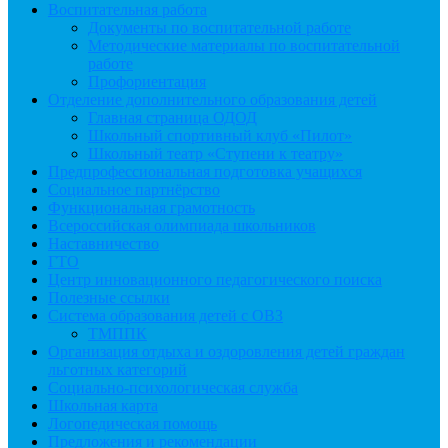
Воспитательная работа
Документы по воспитательной работе
Методические материалы по воспитательной
работе
Профориентация
Отделение дополнительного образования детей
Главная страница ОДОД
Школьный спортивный клуб «Пилот»
Школьный театр «Ступени к театру»
Предпрофессиональная подготовка учащихся
Социальное партнёрство
Функциональная грамотность
Всероссийская олимпиада школьников
Наставничество
ГТО
Центр инновационного педагогического поиска
Полезные ссылки
Система образования детей с ОВЗ
ТМППК
Организация отдыха и оздоровления детей граждан
льготных категорий
Социально-психологическая служба
Школьная карта
Логопедическая помощь
Предложения и рекомендации