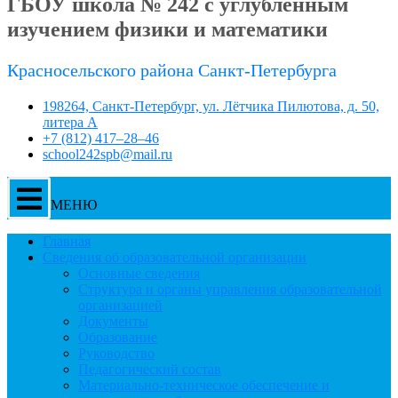
ГБОУ школа № 242 с углублённым
изучением физики и математики
Красносельского района Санкт-Петербурга
198264, Санкт-Петербург, ул. Лётчика Пилютова, д. 50,
литера А
+7 (812) 417–28–46
school242spb@mail.ru
МЕНЮ
Главная
Сведения об образовательной организации
Основные сведения
Структура и органы управления образовательной
организацией
Документы
Образование
Руководство
Педагогический состав
Материально-техническое обеспечение и