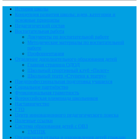
История школы
Концепция развития школы: идеи, категории и
основные принципы
Педагогический состав
Воспитательная работа
Документы по воспитательной работе
Методические материалы по воспитательной
работе
Профориентация
Отделение дополнительного образования детей
Главная страница ОДОД
Школьный спортивный клуб «Пилот»
Школьный театр «Ступени к театру»
Предпрофессиональная подготовка учащихся
Социальное партнёрство
Функциональная грамотность
Всероссийская олимпиада школьников
Наставничество
ГТО
Центр инновационного педагогического поиска
Полезные ссылки
Система образования детей с ОВЗ
ТМППК
Организация отдыха и оздоровления детей граждан