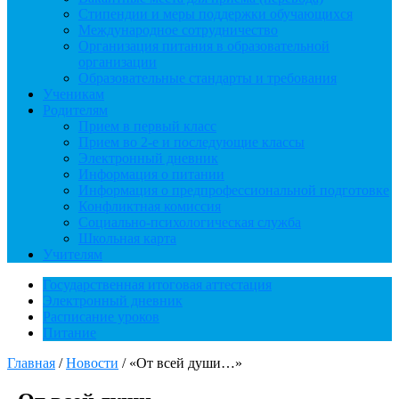
Стипендии и меры поддержки обучающихся
Международное сотрудничество
Организация питания в образовательной
организации
Образовательные стандарты и требования
Ученикам
Родителям
Прием в первый класс
Прием во 2-е и последующие классы
Электронный дневник
Информация о питании
Информация о предпрофессиональной подготовке
Конфликтная комиссия
Социально-психологическая служба
Школьная карта
Учителям
Государственная итоговая аттестация
Электронный дневник
Расписание уроков
Питание
Главная
/
Новости
/
«От всей души…»