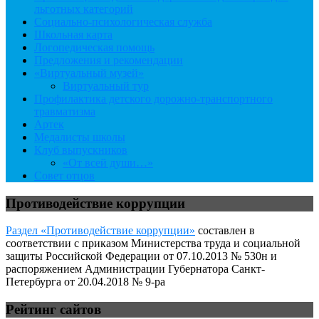
льготных категорий
Социально-психологическая служба
Школьная карта
Логопедическая помощь
Предложения и рекомендации
«Виртуальный музей»
Виртуальный тур
Профилактика детского дорожно-транспортного
травматизма
Артек
Медалисты школы
Клуб выпускников
«От всей души…»
Совет отцов
Противодействие коррупции
Раздел «Противодействие коррупции»
составлен в
соответствии с приказом Министерства труда и социальной
защиты Российской Федерации от 07.10.2013 № 530н и
распоряжением Администрации Губернатора Санкт-
Петербурга от 20.04.2018 № 9-ра
Рейтинг сайтов