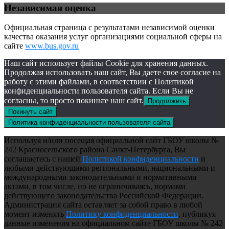
Независимая оценка
Официальная страница с результатами независимой оценки
качества оказания услуг организациями социальной сферы на
сайте
www.bus.gov.ru
Наш сайт использует файлы Cookie для хранения данных.
Продолжая использовать наш сайт, Вы даете свое согласие на
работу с этими файлами, в соответствии с Политикой
конфиденциальности пользователя сайта. Если Вы не
согласны, то просто покиньте наш сайт.
Продолжить
Покинуть сайт
Политика конфиденциальности пользователя сайта
Используя и/или посещая официальной сайт ГБОУ школы №
242 Красносельского района Санкт-Петербурга, Вы
соглашаетесь с нашей
Политикой конфиденциальности
и
любыми действующими региональными, национальными и
международными законодательными и нормативными
актами, в том числе, но не ограничиваясь, нормами
действующего законодательства Российской Федерации.
Администрация сайта оставляет за собой право в любой
момент изменять
Политику конфиденциальности
, публикуя
данные изменения на официальном сайте ГБОУ школы № 242