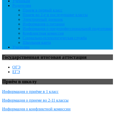
Ученикам
Родителям
Прием в первый класс
Прием во 2-е и последующие классы
Электронный дневник
Информация о питании
Информация о предпрофессиональной подготовке
Конфликтная комиссия
Социально-психологическая служба
Школьная карта
Учителям
Государственная итоговая аттестация
ОГЭ
ЕГЭ
Приём в школу
Информация о приёме в 1 класс
Информация о приеме во 2-11 классы
Информация о конфликтной комиссии