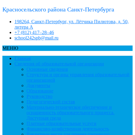
Красносельского района Санкт-Петербурга
198264, Санкт-Петербург, ул. Лётчика Пилютова, д. 50,
литера А
+7 (812) 417–28–46
school242spb@mail.ru
МЕНЮ
Главная
Сведения об образовательной организации
Основные сведения
Структура и органы управления образовательной
организацией
Документы
Образование
Руководство
Педагогический состав
Материально-техническое обеспечение и
оснащенность образовательного процесса.
Доступная среда
Платные образовательные услуги
Финансово-хозяйственная деятельность
Вакантные места для приема (перевода)