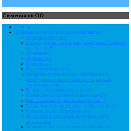
Сведения об ОО
Главная
Сведения об образовательной организации
Основные сведения
Структура и органы управления образовательной
организацией
Документы
Образование
Руководство
Педагогический состав
Материально-техническое обеспечение и
оснащенность образовательного процесса.
Доступная среда
Платные образовательные услуги
Финансово-хозяйственная деятельность
Вакантные места для приема (перевода)
Стипендии и меры поддержки обучающихся
Международное сотрудничество
Организация питания в образовательной
организации
Образовательные стандарты и требования