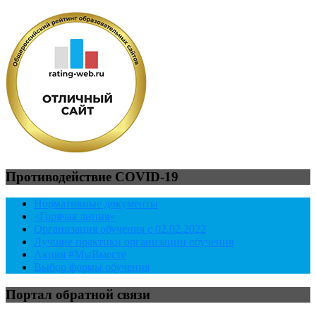
Противодействие COVID-19
Нормативные документы
«Горячая линия»
Организация обучения с 02.02.2022
Лучшие практики организации обучения
Акция #МыВместе
Выбор формы обучения
Портал обратной связи