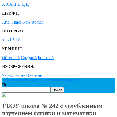
A
A
A
Ц
Ц
Ц
Ц
ШРИФТ:
Arial
Times New Roman
ИНТЕРВАЛ:
х1
х1.5
х2
КЕРНИНГ:
Обычный
Средний
Большой
ИЗОБРАЖЕНИЯ:
Черно-белые
Цветные
Версия для слабовидящих
Обычная версия
Поиск
Поиск
ГБОУ школа № 242 с углублённым
изучением физики и математики