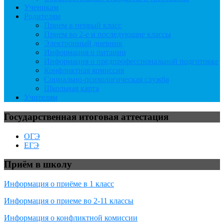
Ученикам
Родителям
Прием в первый класс
Прием во 2-е и последующие классы
Электронный дневник
Информация о питании
Информация о предпрофессиональной подготовке
Конфликтная комиссия
Социально-психологическая служба
Школьная карта
Учителям
Государственная итоговая аттестация
ОГЭ
ЕГЭ
Приём в школу
Информация о приёме в 1 класс
Информация о приеме во 2-11 классы
Информация о конфликтной комиссии