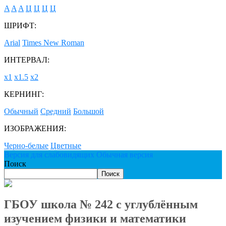
A
A
A
Ц
Ц
Ц
Ц
ШРИФТ:
Arial
Times New Roman
ИНТЕРВАЛ:
х1
х1.5
х2
КЕРНИНГ:
Обычный
Средний
Большой
ИЗОБРАЖЕНИЯ:
Черно-белые
Цветные
Версия для слабовидящих
Обычная версия
Поиск
Поиск
ГБОУ школа № 242 с углублённым
изучением физики и математики