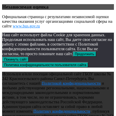
Независимая оценка
Официальная страница с результатами независимой оценки
качества оказания услуг организациями социальной сферы на
сайте
www.bus.gov.ru
Наш сайт использует файлы Cookie для хранения данных.
Продолжая использовать наш сайт, Вы даете свое согласие на
работу с этими файлами, в соответствии с Политикой
конфиденциальности пользователя сайта. Если Вы не
согласны, то просто покиньте наш сайт.
Продолжить
Покинуть сайт
Политика конфиденциальности пользователя сайта
Используя и/или посещая официальной сайт ГБОУ школы №
242 Красносельского района Санкт-Петербурга, Вы
соглашаетесь с нашей
Политикой конфиденциальности
и
любыми действующими региональными, национальными и
международными законодательными и нормативными
актами, в том числе, но не ограничиваясь, нормами
действующего законодательства Российской Федерации.
Администрация сайта оставляет за собой право в любой
момент изменять
Политику конфиденциальности
, публикуя
данные изменения на официальном сайте ГБОУ школы № 242