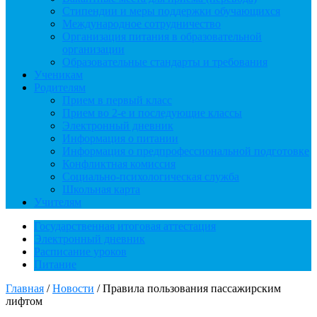
Стипендии и меры поддержки обучающихся
Международное сотрудничество
Организация питания в образовательной
организации
Образовательные стандарты и требования
Ученикам
Родителям
Прием в первый класс
Прием во 2-е и последующие классы
Электронный дневник
Информация о питании
Информация о предпрофессиональной подготовке
Конфликтная комиссия
Социально-психологическая служба
Школьная карта
Учителям
Государственная итоговая аттестация
Электронный дневник
Расписание уроков
Питание
Главная
/
Новости
/
Правила пользования пассажирским
лифтом