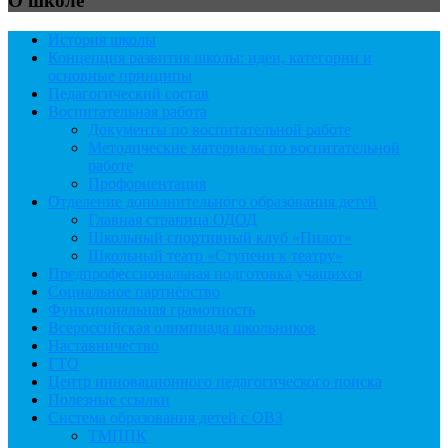
О школе
История школы
Концепция развития школы: идеи, категории и
основные принципы
Педагогический состав
Воспитательная работа
Документы по воспитательной работе
Методические материалы по воспитательной
работе
Профориентация
Отделение дополнительного образования детей
Главная страница ОДОД
Школьный спортивный клуб «Пилот»
Школьный театр «Ступени к театру»
Предпрофессиональная подготовка учащихся
Социальное партнёрство
Функциональная грамотность
Всероссийская олимпиада школьников
Наставничество
ГТО
Центр инновационного педагогического поиска
Полезные ссылки
Система образования детей с ОВЗ
ТМППК