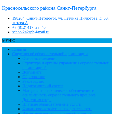
Красносельского района Санкт-Петербурга
198264, Санкт-Петербург, ул. Лётчика Пилютова, д. 50,
литера А
+7 (812) 417–28–46
school242spb@mail.ru
МЕНЮ
Главная
Сведения об образовательной организации
Основные сведения
Структура и органы управления образовательной
организацией
Документы
Образование
Руководство
Педагогический состав
Материально-техническое обеспечение и
оснащенность образовательного процесса.
Доступная среда
Платные образовательные услуги
Финансово-хозяйственная деятельность
Вакантные места для приема (перевода)