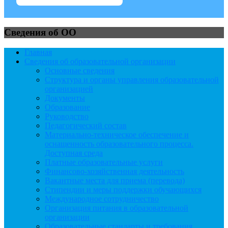
Сведения об ОО
Главная
Сведения об образовательной организации
Основные сведения
Структура и органы управления образовательной
организацией
Документы
Образование
Руководство
Педагогический состав
Материально-техническое обеспечение и
оснащенность образовательного процесса.
Доступная среда
Платные образовательные услуги
Финансово-хозяйственная деятельность
Вакантные места для приема (перевода)
Стипендии и меры поддержки обучающихся
Международное сотрудничество
Организация питания в образовательной
организации
Образовательные стандарты и требования