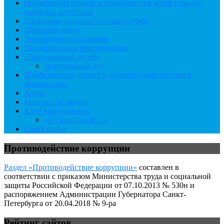
Организация отдыха и оздоровления детей граждан
льготных категорий
Социально-психологическая служба
Школьная карта
Логопедическая помощь
Предложения и рекомендации
«Виртуальный музей»
Виртуальный тур
Профилактика детского дорожно-транспортного
травматизма
Артек
Медалисты школы
Клуб выпускников
«От всей души…»
Совет отцов
Противодействие коррупции
Раздел «Противодействие коррупции»
составлен в
соответствии с приказом Министерства труда и социальной
защиты Российской Федерации от 07.10.2013 № 530н и
распоряжением Администрации Губернатора Санкт-
Петербурга от 20.04.2018 № 9-ра
Рейтинг сайтов