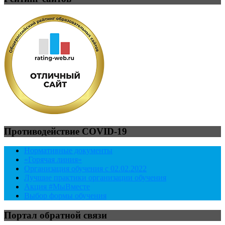
Противодействие COVID-19
Нормативные документы
«Горячая линия»
Организация обучения с 02.02.2022
Лучшие практики организации обучения
Акция #МыВместе
Выбор формы обучения
Портал обратной связи