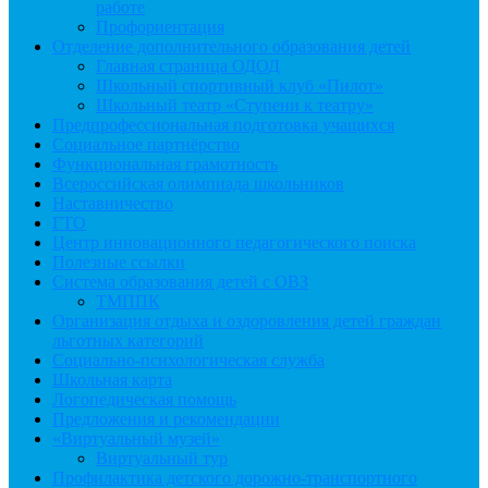
работе
Профориентация
Отделение дополнительного образования детей
Главная страница ОДОД
Школьный спортивный клуб «Пилот»
Школьный театр «Ступени к театру»
Предпрофессиональная подготовка учащихся
Социальное партнёрство
Функциональная грамотность
Всероссийская олимпиада школьников
Наставничество
ГТО
Центр инновационного педагогического поиска
Полезные ссылки
Система образования детей с ОВЗ
ТМППК
Организация отдыха и оздоровления детей граждан
льготных категорий
Социально-психологическая служба
Школьная карта
Логопедическая помощь
Предложения и рекомендации
«Виртуальный музей»
Виртуальный тур
Профилактика детского дорожно-транспортного