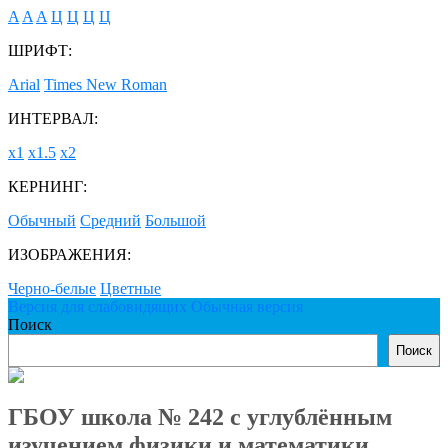
A
A
A
Ц
Ц
Ц
Ц
ШРИФТ:
Arial
Times New Roman
ИНТЕРВАЛ:
х1
х1.5
х2
КЕРНИНГ:
Обычный
Средний
Большой
ИЗОБРАЖЕНИЯ:
Черно-белые
Цветные
Версия для слабовидящих
Обычная версия
Поиск
Поиск
ГБОУ школа № 242 с углублённым
изучением физики и математики