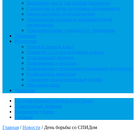
Вакантные места для приема (перевода)
Стипендии и меры поддержки обучающихся
Международное сотрудничество
Организация питания в образовательной
организации
Образовательные стандарты и требования
Ученикам
Родителям
Прием в первый класс
Прием во 2-е и последующие классы
Электронный дневник
Информация о питании
Информация о предпрофессиональной подготовке
Конфликтная комиссия
Социально-психологическая служба
Школьная карта
Учителям
Государственная итоговая аттестация
Электронный дневник
Расписание уроков
Питание
Главная
/
Новости
/
День борьбы со СПИДом