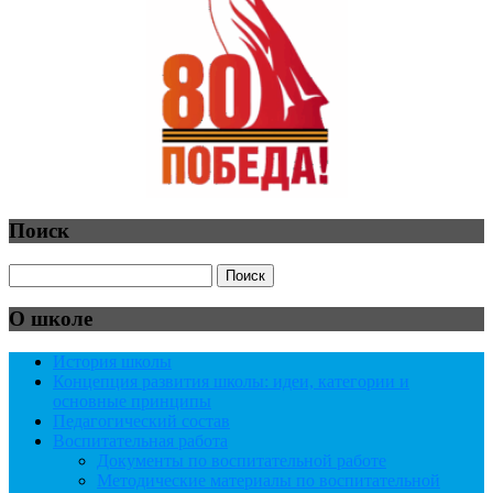
Поиск
О школе
История школы
Концепция развития школы: идеи, категории и
основные принципы
Педагогический состав
Воспитательная работа
Документы по воспитательной работе
Методические материалы по воспитательной