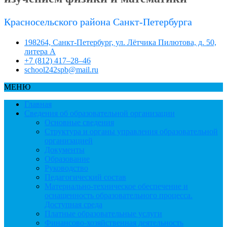
Красносельского района Санкт-Петербурга
198264, Санкт-Петербург, ул. Лётчика Пилютова, д. 50,
литера А
+7 (812) 417–28–46
school242spb@mail.ru
МЕНЮ
Главная
Сведения об образовательной организации
Основные сведения
Структура и органы управления образовательной
организацией
Документы
Образование
Руководство
Педагогический состав
Материально-техническое обеспечение и
оснащенность образовательного процесса.
Доступная среда
Платные образовательные услуги
Финансово-хозяйственная деятельность