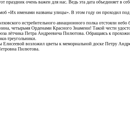
от праздник очень важен для нас. Ведь эта дата объединяет в с
-моб «Их именами названы улицы». В этом году он проходил под
олховского истребительного авиационного полка отстояли неб
нина, четырьмя Орденами Красного Знамени! Такой чести удост
оюза лётчика Петра Андреевича Пилютова. Обращаясь к прохожим
вки-треугольники.
ы Елисеевой возложил цветы к мемориальной доске Петру Андр
Петровна Пилютова.