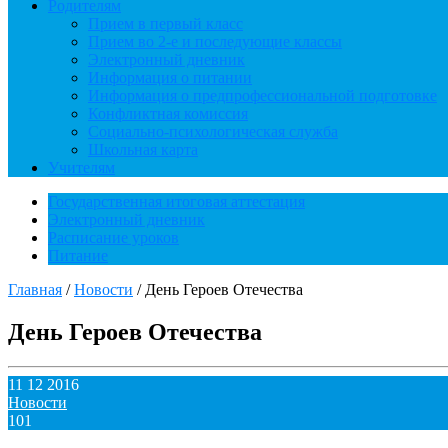
Родителям
Прием в первый класс
Прием во 2-е и последующие классы
Электронный дневник
Информация о питании
Информация о предпрофессиональной подготовке
Конфликтная комиссия
Социально-психологическая служба
Школьная карта
Учителям
Государственная итоговая аттестация
Электронный дневник
Расписание уроков
Питание
Главная
/
Новости
/
День Героев Отечества
День Героев Отечества
11 12 2016
Новости
101