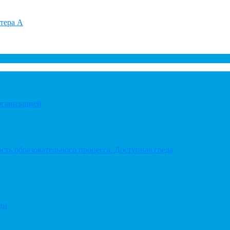
итера А
рганизацией
ть образовательного процесса. Доступная среда
ии