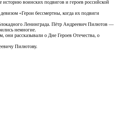
ебе историю воинских подвигов и героев российской
 девизом «Герои бессмертны, когда их подвиги
о блокадного Ленинграда. Пётр Андреевич Пилютов —
оились немногие.
, они рассказывали о Дне Героев Отечества, о
еевичу Пилютову.