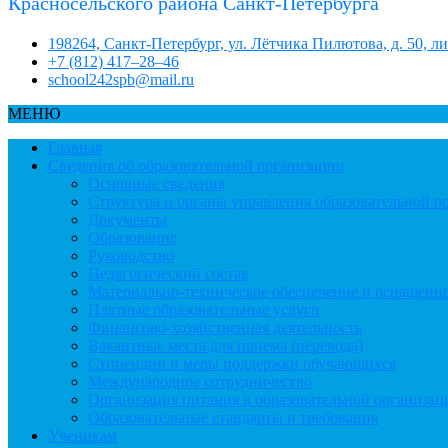
Красносельского района Санкт-Петербурга
198264, Санкт-Петербург, ул. Лётчика Пилютова, д. 50, л
+7 (812) 417–28–46
school242spb@mail.ru
МЕНЮ
Главная
Сведения об образовательной организации
Основные сведения
Структура и органы управления образовательной о
Документы
Образование
Руководство
Педагогический состав
Материально-техническое обеспечение и оснащеннос
Платные образовательные услуги
Финансово-хозяйственная деятельность
Вакантные места для приема (перевода)
Стипендии и меры поддержки обучающихся
Международное сотрудничество
Организация питания в образовательной организац
Образовательные стандарты и требования
Ученикам