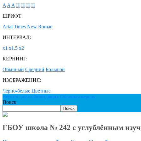
A
A
A
Ц
Ц
Ц
Ц
ШРИФТ:
Arial
Times New Roman
ИНТЕРВАЛ:
х1
х1.5
х2
КЕРНИНГ:
Обычный
Средний
Большой
ИЗОБРАЖЕНИЯ:
Черно-белые
Цветные
Версия для слабовидящих
Обычная версия
Поиск
Поиск
ГБОУ школа № 242 с углублённым изуч