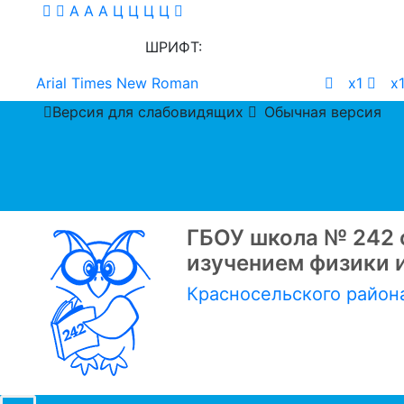
A
A
A
Ц
Ц
Ц
Ц
ШРИФТ:
Arial
Times New Roman
х1
х1
Версия для слабовидящих
Обычная версия
ГБОУ школа № 242 
изучением физики 
Красносельского район