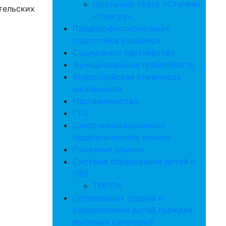
Школьный театр «Ступени
ительских
к театру»
Предпрофессиональная
подготовка учащихся
Социальное партнёрство
Функциональная грамотность
Всероссийская олимпиада
школьников
Наставничество
ГТО
Центр инновационного
педагогического поиска
Полезные ссылки
Система образования детей с
ОВЗ
ТМППК
Организация отдыха и
оздоровления детей граждан
льготных категорий