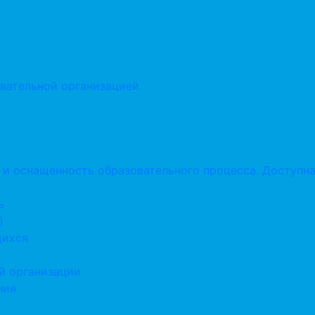
овательной организацией
 и оснащенность образовательного процесса. Доступна
ь
)
щихся
й организации
ния