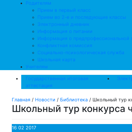
Родителям
Прием в первый класс
Прием во 2-е и последующие классы
Электронный дневник
Информация о питании
Информация о предпрофессиональной 
Конфликтная комиссия
Социально-психологическая служба
Школьная карта
Учителям
Государственная итоговая
Элект
аттестация
Главная
/
Новости
/
Библиотека
/
Школьный тур к
Школьный тур конкурса 
16 02 2017