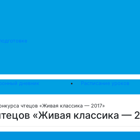
подготовке
ронный дневник
Расписание уроков
онкурса чтецов «Живая классика — 2017»
чтецов «Живая классика — 