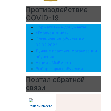
Противодействие
COVID-19
Нормативные документы
«Горячая линия»
Организация обучения с
02.02.2022
Лучшие практики организации
обучения
Акция #МыВместе
Выбор формы обучения
Портал обратной
связи
Решаем вместе