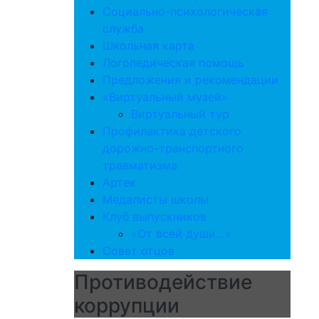
Социально-психологическая
служба
Школьная карта
Логопедическая помощь
Предложения и рекомендации
«Виртуальный музей»
Виртуальный тур
Профилактика детского
дорожно-транспортного
травматизма
Артек
Медалисты школы
Клуб выпускников
«От всей души…»
Совет отцов
Противодействие
коррупции