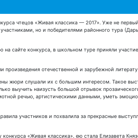
нкурса чтецов «Живая классика — 2017». Уже не первы
 участниками, но и победителями районного тура (Дар
ю на сайте конкурса, в школьном туре приняли участие
ли произведения отечественной и зарубежной литерату
лены жюри слушали их с большим интересом. Такое выс
олько выучить наизусть большой отрывок прозаическог
амотной речью, артистическими данными, уметь эмоци
дравила участников и похвалила за прекрасные выступл
конкурса «Живая классика», ею стала Елизавета Кня