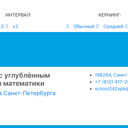
ИНТЕРВАЛ:
КЕРНИНГ:
.5
х2
Обычный
Средний
с углублённым
198264, Санкт
+7 (812) 417–
и математики
school242spb@
а Санкт-Петербурга