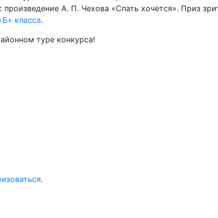
с произведение А. П. Чехова «Спать хочется». Приз зр
«Б» класса
.
районном туре конкурса!
ризоваться
.