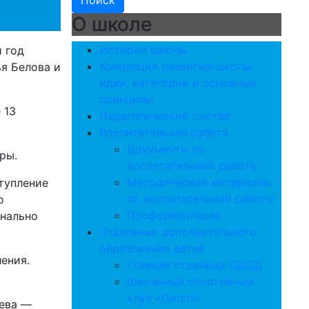
О школе
История школы
й год
Концепция развития школы:
ья Белова и
идеи, категории и основные
принципы
 13
Педагогический состав
Воспитательная работа
Документы по
ры.
воспитательной работе
Методические материалы
тупление
по воспитательной работе
о
Профориентация
онально
Отделение дополнительного
образования детей
ения.
Главная страница ОДОД
Школьный спортивный
клуб «Пилот»
зева —