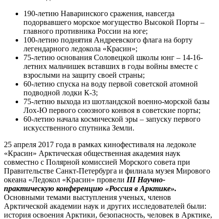
190-летию Наваринского сражения, навсегда
подорвавшего морское могущество Высокой Порты –
главного противника России на юге;
100-летию поднятия Андреевского флага на борту
легендарного ледокола «Красин»;
75-летию основания Соловецкой школы юнг – 14-16-
летних мальчишек вставших в годы войны вместе с
взрослыми на защиту своей страны;
60-летию спуска на воду первой советской атомной
подводной лодки К-3;
75-летию выхода из шотландской военно-морской базы
Лох-Ю первого союзного конвоя в советские порты;
60-летию начала космической эры – запуску первого
искусственного спутника Земли.
25 апреля 2017 года в рамках кинофестиваля на ледоколе
«Красин» Арктическая общественная академия наук
совместно с Полярной комиссией Морского совета при
Правительстве Санкт-Петербурга и филиала музея Мирового
океана «Ледокол «Красин» провели
III
Научно-
практическую конференцию «Россия в Арктике».
Основными темами выступления ученых, членов
Арктической академии наук и других исследователей были:
история освоения Арктики, безопасность, человек в Арктике,