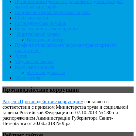
Организация отдыха и оздоровления детей граждан
льготных категорий
Социально-психологическая служба
Школьная карта
Логопедическая помощь
Предложения и рекомендации
«Виртуальный музей»
Виртуальный тур
Профилактика детского дорожно-транспортного
травматизма
Артек
Медалисты школы
Клуб выпускников
«От всей души…»
Совет отцов
Противодействие коррупции
Раздел «Противодействие коррупции»
составлен в
соответствии с приказом Министерства труда и социальной
защиты Российской Федерации от 07.10.2013 № 530н и
распоряжением Администрации Губернатора Санкт-
Петербурга от 20.04.2018 № 9-ра
Рейтинг сайтов