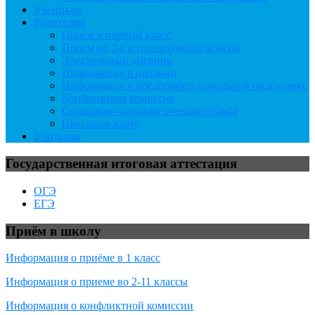
Ученикам
Родителям
Прием в первый класс
Прием во 2-е и последующие классы
Электронный дневник
Информация о питании
Информация о предпрофессиональной подготовке
Конфликтная комиссия
Социально-психологическая служба
Школьная карта
Учителям
Государственная итоговая аттестация
ОГЭ
ЕГЭ
Приём в школу
Информация о приёме в 1 класс
Информация о приеме во 2-11 классы
Информация о конфликтной комиссии