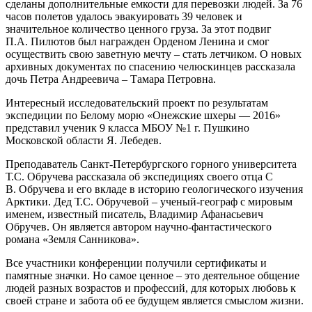
сделаны дополнительные емкости для перевозки людей. За 76
часов полетов удалось эвакуировать 39 человек и
значительное количество ценного груза. За этот подвиг
П.А. Пилютов был награжден Орденом Ленина и смог
осуществить свою заветную мечту – стать летчиком. О новых
архивных документах по спасению челюскинцев рассказала
дочь Петра Андреевича – Тамара Петровна.
Интересный исследовательский проект по результатам
экспедиции по Белому морю «Онежские шхеры — 2016»
представил ученик 9 класса МБОУ №1 г. Пушкино
Московской области Я. Лебедев.
Преподаватель Санкт-Петербургского горного университета
Т.С. Обручева рассказала об экспедициях своего отца С
В. Обручева и его вкладе в историю геологического изучения
Арктики. Дед Т.С. Обручевой – ученый-географ с мировым
именем, известный писатель, Владимир Афанасьевич
Обручев. Он является автором научно-фантастического
романа «Земля Санникова».
Все участники конференции получили сертификаты и
памятные значки. Но самое ценное – это деятельное общение
людей разных возрастов и профессий, для которых любовь к
своей стране и забота об ее будущем является смыслом жизни.