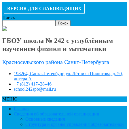
ВЕРСИЯ ДЛЯ СЛАБОВИДЯЩИХ
Поиск
Поиск
ГБОУ школа № 242 с углублённым
изучением физики и математики
Красносельского района Санкт-Петербурга
198264, Санкт-Петербург, ул. Лётчика Пилютова, д. 50,
литера А
+7 (812) 417–28–46
school242spb@mail.ru
МЕНЮ
Главная
Сведения об образовательной организации
Основные сведения
Структура и органы управления образовательной