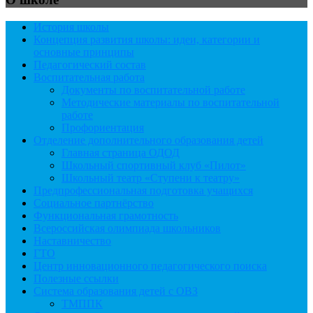
История школы
Концепция развития школы: идеи, категории и
основные принципы
Педагогический состав
Воспитательная работа
Документы по воспитательной работе
Методические материалы по воспитательной
работе
Профориентация
Отделение дополнительного образования детей
Главная страница ОДОД
Школьный спортивный клуб «Пилот»
Школьный театр «Ступени к театру»
Предпрофессиональная подготовка учащихся
Социальное партнёрство
Функциональная грамотность
Всероссийская олимпиада школьников
Наставничество
ГТО
Центр инновационного педагогического поиска
Полезные ссылки
Система образования детей с ОВЗ
ТМППК