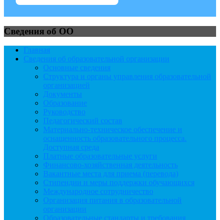
Сведения об ОО
Главная
Сведения об образовательной организации
Основные сведения
Структура и органы управления образовательной
организацией
Документы
Образование
Руководство
Педагогический состав
Материально-техническое обеспечение и
оснащенность образовательного процесса.
Доступная среда
Платные образовательные услуги
Финансово-хозяйственная деятельность
Вакантные места для приема (перевода)
Стипендии и меры поддержки обучающихся
Международное сотрудничество
Организация питания в образовательной
организации
Образовательные стандарты и требования