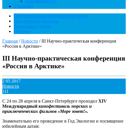
Школьная карта
Учителям
Государственная итоговая аттестация
Электронный дневник
Расписание уроков
Питание
Главная
/
Новости
/
III Научно-практическая конференция
«Россия в Арктике»
III Научно-практическая конференция
«Россия в Арктике»
2 05 2017
Новости
111
С 24 по 28 апреля в Санкт-Петербурге проходил
XIV
Международный
кинофестиваль морских и
приключенческих фильмов «Море зовет!».
Знаменательно его проведение в Год Экологии и посвящение
юбилейным датам: