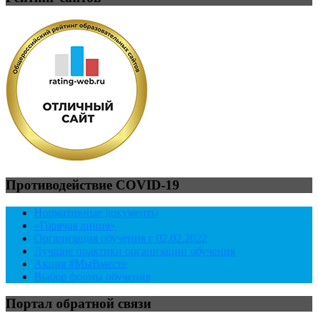
Противодействие COVID-19
Нормативные документы
«Горячая линия»
Организация обучения с 02.02.2022
Лучшие практики организации обучения
Акция #МыВместе
Выбор формы обучения
Портал обратной связи