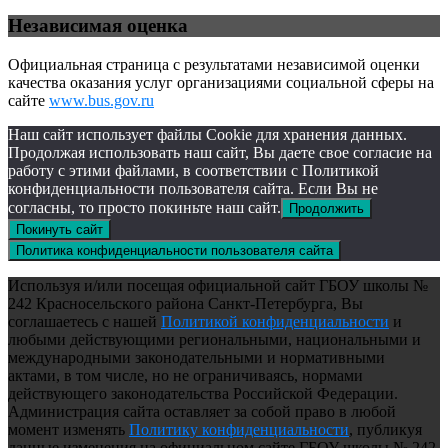
Независимая оценка
Официальная страница с результатами независимой оценки
качества оказания услуг организациями социальной сферы на
сайте
www.bus.gov.ru
Наш сайт использует файлы Cookie для хранения данных.
Продолжая использовать наш сайт, Вы даете свое согласие на
работу с этими файлами, в соответствии с Политикой
конфиденциальности пользователя сайта. Если Вы не
согласны, то просто покиньте наш сайт.
Продолжить
Покинуть сайт
Политика конфиденциальности пользователя сайта
Используя и/или посещая официальной сайт ГБОУ школы №
242 Красносельского района Санкт-Петербурга, Вы
соглашаетесь с нашей
Политикой конфиденциальности
и
любыми действующими региональными, национальными и
международными законодательными и нормативными
актами, в том числе, но не ограничиваясь, нормами
действующего законодательства Российской Федерации.
Администрация сайта оставляет за собой право в любой
момент изменять
Политику конфиденциальности
, публикуя
данные изменения на официальном сайте ГБОУ школы № 242