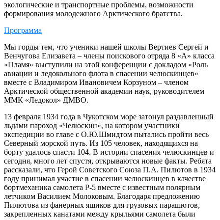
экологические и транспортные проблемы, возможности
формирования молодежного Арктического братства.
Программа
Мы горды тем, что ученики нашей школы Вертиев Сергей и
Венчугова Елизавета – члены поискового отряда 8 «А» класса
«Пламя» выступили на этой конференции с докладом «Роль
авиации и ледокольного флота в спасении челюскинцев»
вместе с Владимиром Ивановичем Корзуном – членом
Арктической общественной академии наук, руководителем
ММК «Ледокол» ДМВО.
13 февраля 1934 года в Чукотском море затонул раздавленный
льдами пароход «Челюскин», на котором участники
экспедиции во главе с О.Ю.Шмидтом пытались пройти весь
Северный морской путь. Из 105 человек, находящихся на
борту удалось спасти 104. В истории спасения челюскинцев и
сегодня, много лет спустя, открываются новые факты. Ребята
рассказали, что Герой Советского Союза П.А. Пилютов в 1934
году принимал участие в спасении челюскинцев в качестве
бортмеханика самолета Р-5 вместе с известным полярным
летчиком Василием Молоковым. Благодаря предложению
Пилютова из фанерных ящиков для грузовых парашютов,
закрепленных канатами между крыльями самолета были