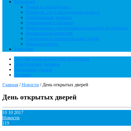
Родителям
Прием в первый класс
Прием во 2-е и последующие классы
Электронный дневник
Информация о питании
Информация о предпрофессиональной подготовке
Конфликтная комиссия
Социально-психологическая служба
Школьная карта
Учителям
Государственная итоговая аттестация
Электронный дневник
Расписание уроков
Питание
Главная
/
Новости
/
День открытых дверей
День открытых дверей
10 10 2017
Новости
119