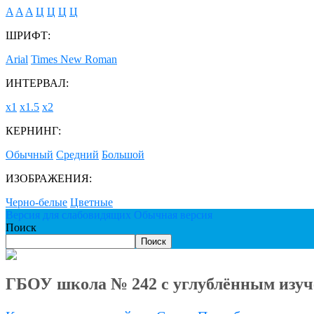
A
A
A
Ц
Ц
Ц
Ц
ШРИФТ:
Arial
Times New Roman
ИНТЕРВАЛ:
х1
х1.5
х2
КЕРНИНГ:
Обычный
Средний
Большой
ИЗОБРАЖЕНИЯ:
Черно-белые
Цветные
Версия для слабовидящих
Обычная версия
Поиск
Поиск
ГБОУ школа № 242 с углублённым изуч