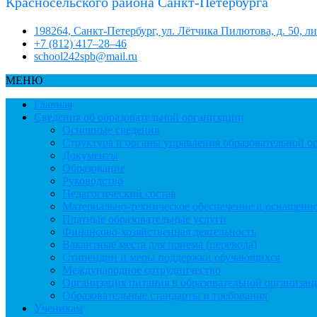
Красносельского района Санкт-Петербурга
198264, Санкт-Петербург, ул. Лётчика Пилютова, д. 50, л
+7 (812) 417–28–46
school242spb@mail.ru
МЕНЮ
Главная
Сведения об образовательной организации
Основные сведения
Структура и органы управления образовательной о
Документы
Образование
Руководство
Педагогический состав
Материально-техническое обеспечение и оснащеннос
Платные образовательные услуги
Финансово-хозяйственная деятельность
Вакантные места для приема (перевода)
Стипендии и меры поддержки обучающихся
Международное сотрудничество
Организация питания в образовательной организац
Образовательные стандарты и требования
Ученикам