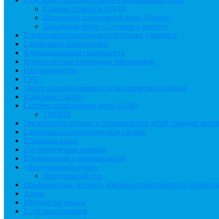
Главная страница ОДОД
Школьный спортивный клуб «Пилот»
Школьный театр «Ступени к театру»
Предпрофессиональная подготовка учащихся
Социальное партнёрство
Функциональная грамотность
Всероссийская олимпиада школьников
Наставничество
ГТО
Центр инновационного педагогического поиска
Полезные ссылки
Система образования детей с ОВЗ
ТМППК
Организация отдыха и оздоровления детей граждан льго
Социально-психологическая служба
Школьная карта
Логопедическая помощь
Предложения и рекомендации
«Виртуальный музей»
Виртуальный тур
Профилактика детского дорожно-транспортного травмат
Артек
Медалисты школы
Клуб выпускников