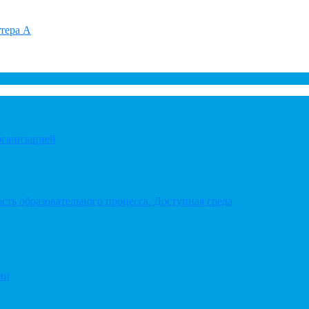
итера А
рганизацией
ть образовательного процесса. Доступная среда
ии