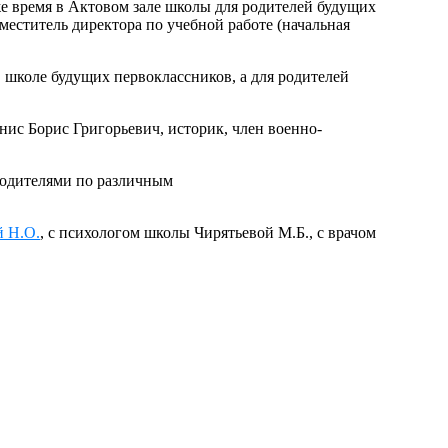
же время в Актовом зале школы для родителей будущих
меститель директора по учебной работе (начальная
 школе будущих первоклассников, а для родителей
нис Борис Григорьевич, историк, член военно-
 родителями по различным
й Н.О.
, с психологом школы Чирятьевой М.Б., с врачом