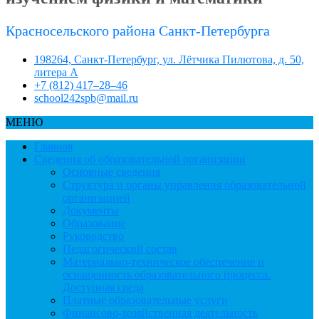
Красносельского района Санкт-Петербурга
198264, Санкт-Петербург, ул. Лётчика Пилютова, д. 50,
литера А
+7 (812) 417–28–46
school242spb@mail.ru
МЕНЮ
Главная
Сведения об образовательной организации
Основные сведения
Структура и органы управления образовательной
организацией
Документы
Образование
Руководство
Педагогический состав
Материально-техническое обеспечение и
оснащенность образовательного процесса.
Доступная среда
Платные образовательные услуги
Финансово-хозяйственная деятельность