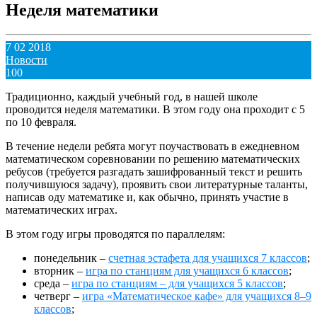
Неделя математики
7 02 2018
Новости
100
Традиционно, каждый учебный год, в нашей школе
проводится неделя математики. В этом году она проходит с 5
по 10 февраля.
В течение недели ребята могут поучаствовать в ежедневном
математическом соревновании по решению математических
ребусов (требуется разгадать зашифрованный текст и решить
получившуюся задачу), проявить свои литературные таланты,
написав оду математике и, как обычно, принять участие в
математических играх.
В этом году игры проводятся по параллелям:
понедельник –
счетная эстафета для учащихся 7 классов
;
вторник –
игра по станциям для учащихся 6 классов
;
среда –
игра по станциям – для учащихся 5 классов
;
четверг –
игра «Математическое кафе» для учащихся 8–9
классов
;