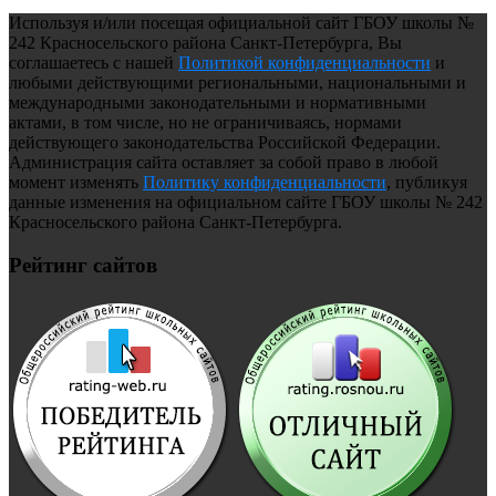
Используя и/или посещая официальной сайт ГБОУ школы №
242 Красносельского района Санкт-Петербурга, Вы
соглашаетесь с нашей
Политикой конфиденциальности
и
любыми действующими региональными, национальными и
международными законодательными и нормативными
актами, в том числе, но не ограничиваясь, нормами
действующего законодательства Российской Федерации.
Администрация сайта оставляет за собой право в любой
момент изменять
Политику конфиденциальности
, публикуя
данные изменения на официальном сайте ГБОУ школы № 242
Красносельского района Санкт-Петербурга.
Рейтинг сайтов