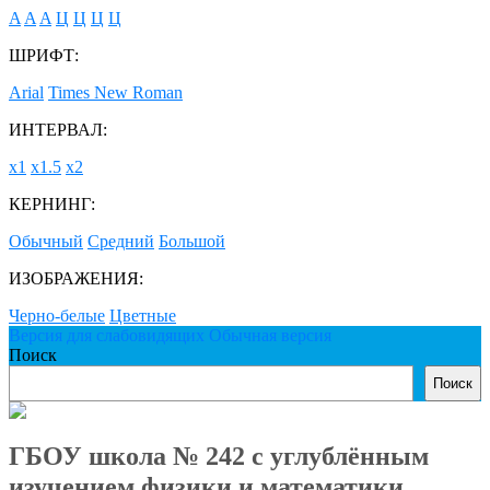
A
A
A
Ц
Ц
Ц
Ц
ШРИФТ:
Arial
Times New Roman
ИНТЕРВАЛ:
х1
х1.5
х2
КЕРНИНГ:
Обычный
Средний
Большой
ИЗОБРАЖЕНИЯ:
Черно-белые
Цветные
Версия для слабовидящих
Обычная версия
Поиск
Поиск
ГБОУ школа № 242 с углублённым
изучением физики и математики