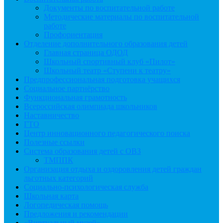
Документы по воспитательной работе
Методические материалы по воспитательной
работе
Профориентация
Отделение дополнительного образования детей
Главная страница ОДОД
Школьный спортивный клуб «Пилот»
Школьный театр «Ступени к театру»
Предпрофессиональная подготовка учащихся
Социальное партнёрство
Функциональная грамотность
Всероссийская олимпиада школьников
Наставничество
ГТО
Центр инновационного педагогического поиска
Полезные ссылки
Система образования детей с ОВЗ
ТМППК
Организация отдыха и оздоровления детей граждан
льготных категорий
Социально-психологическая служба
Школьная карта
Логопедическая помощь
Предложения и рекомендации
«Виртуальный музей»