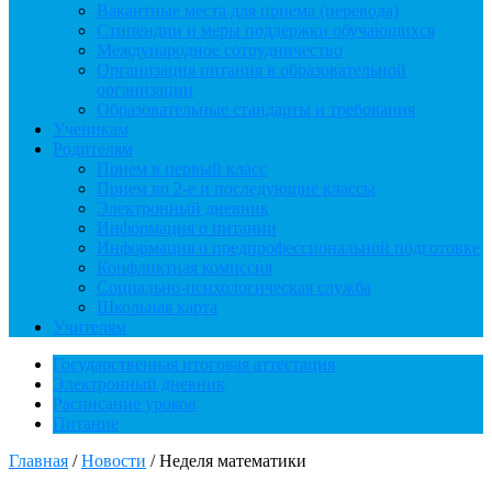
Вакантные места для приема (перевода)
Стипендии и меры поддержки обучающихся
Международное сотрудничество
Организация питания в образовательной
организации
Образовательные стандарты и требования
Ученикам
Родителям
Прием в первый класс
Прием во 2-е и последующие классы
Электронный дневник
Информация о питании
Информация о предпрофессиональной подготовке
Конфликтная комиссия
Социально-психологическая служба
Школьная карта
Учителям
Государственная итоговая аттестация
Электронный дневник
Расписание уроков
Питание
Главная
/
Новости
/
Неделя математики