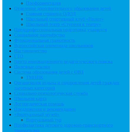
Профориентация
Отделение дополнительного образования детей
Главная страница ОДОД
Школьный спортивный клуб «Пилот»
Школьный театр «Ступени к театру»
Предпрофессиональная подготовка учащихся
Социальное партнёрство
Функциональная грамотность
Всероссийская олимпиада школьников
Наставничество
ГТО
Центр инновационного педагогического поиска
Полезные ссылки
Система образования детей с ОВЗ
ТМППК
Организация отдыха и оздоровления детей граждан
льготных категорий
Социально-психологическая служба
Школьная карта
Логопедическая помощь
Предложения и рекомендации
«Виртуальный музей»
Виртуальный тур
Профилактика детского дорожно-транспортного
травматизма