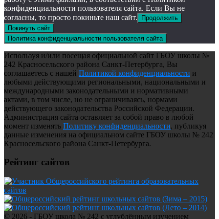
конфиденциальности пользователя сайта. Если Вы не
согласны, то просто покиньте наш сайт.
Продолжить
Покинуть сайт
Политика конфиденциальности пользователя сайта
Используя и/или посещая официальной сайт ГБОУ школы №
242 Красносельского района Санкт-Петербурга, Вы
соглашаетесь с нашей
Политикой конфиденциальности
и
любыми действующими региональными, национальными и
международными законодательными и нормативными
актами, в том числе, но не ограничиваясь, нормами
действующего законодательства Российской Федерации.
Администрация сайта оставляет за собой право в любой
момент изменять
Политику конфиденциальности
, публикуя
данные изменения на официальном сайте ГБОУ школы № 242
Красносельского района Санкт-Петербурга.
Рейтинг сайтов
© 2026 - ГБОУ школа № 242 с углублённым изучением