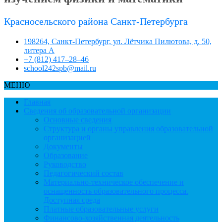
Красносельского района Санкт-Петербурга
198264, Санкт-Петербург, ул. Лётчика Пилютова, д. 50,
литера А
+7 (812) 417–28–46
school242spb@mail.ru
МЕНЮ
Главная
Сведения об образовательной организации
Основные сведения
Структура и органы управления образовательной
организацией
Документы
Образование
Руководство
Педагогический состав
Материально-техническое обеспечение и
оснащенность образовательного процесса.
Доступная среда
Платные образовательные услуги
Финансово-хозяйственная деятельность