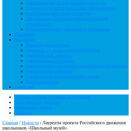
Вакантные места для приема (перевода)
Стипендии и меры поддержки обучающихся
Международное сотрудничество
Организация питания в образовательной
организации
Образовательные стандарты и требования
Ученикам
Родителям
Прием в первый класс
Прием во 2-е и последующие классы
Электронный дневник
Информация о питании
Информация о предпрофессиональной подготовке
Конфликтная комиссия
Социально-психологическая служба
Школьная карта
Учителям
Государственная итоговая аттестация
Электронный дневник
Расписание уроков
Питание
Главная
/
Новости
/
Лауреаты проекта Российского движения
школьников «Школьный музей»