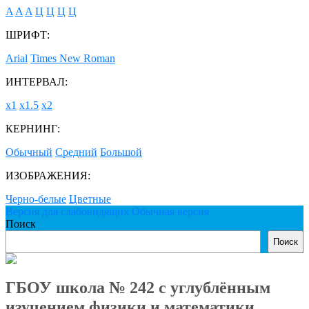
A
A
A
Ц
Ц
Ц
Ц
ШРИФТ:
Arial
Times New Roman
ИНТЕРВАЛ:
х1
х1.5
х2
КЕРНИНГ:
Обычный
Средний
Большой
ИЗОБРАЖЕНИЯ:
Черно-белые
Цветные
Версия для слабовидящих
Обычная версия
Поиск
Поиск
ГБОУ школа № 242 с углублённым
изучением физики и математики