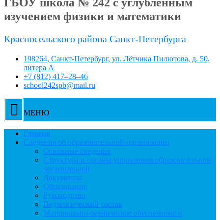
ГБОУ школа № 242 с углублённым
изучением физики и математики
Красносельского района Санкт-Петербурга
198264, Санкт-Петербург, ул. Лётчика Пилютова, д. 50,
литера А
+7 (812) 417–28–46
school242spb@mail.ru
МЕНЮ
Главная
Сведения об образовательной организации
Основные сведения
Структура и органы управления образовательной
организацией
Документы
Образование
Руководство
Педагогический состав
Материально-техническое обеспечение и