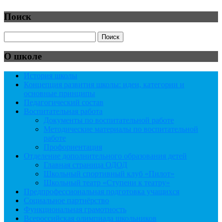
Поиск
О школе
История школы
Концепция развития школы: идеи, категории и
основные принципы
Педагогический состав
Воспитательная работа
Документы по воспитательной работе
Методические материалы по воспитательной
работе
Профориентация
Отделение дополнительного образования детей
Главная страница ОДОД
Школьный спортивный клуб «Пилот»
Школьный театр «Ступени к театру»
Предпрофессиональная подготовка учащихся
Социальное партнёрство
Функциональная грамотность
Всероссийская олимпиада школьников