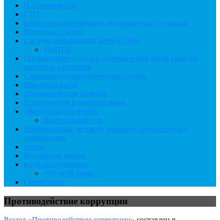
Наставничество
ГТО
Центр инновационного педагогического поиска
Полезные ссылки
Система образования детей с ОВЗ
ТМППК
Организация отдыха и оздоровления детей граждан
льготных категорий
Социально-психологическая служба
Школьная карта
Логопедическая помощь
Предложения и рекомендации
«Виртуальный музей»
Виртуальный тур
Профилактика детского дорожно-транспортного
травматизма
Артек
Медалисты школы
Клуб выпускников
«От всей души…»
Совет отцов
Противодействие коррупции
Раздел «Противодействие коррупции»
составлен в