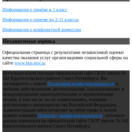
Информация о приёме в 1 класс
Информация о приеме во 2-11 классы
Информация о конфликтной комиссии
Независимая оценка
Официальная страница с результатами независимой оценки
качества оказания услуг организациями социальной сферы на
сайте
www.bus.gov.ru
Используя и/или посещая официальной сайт ГБОУ школы №
242 Красносельского района Санкт-Петербурга, Вы
соглашаетесь с нашей
Политикой конфиденциальности
и
любыми действующими региональными, национальными и
международными законодательными и нормативными
актами, в том числе, но не ограничиваясь, нормами
действующего законодательства Российской Федерации.
Администрация сайта оставляет за собой право в любой
момент изменять
Политику конфиденциальности
, публикуя
данные изменения на официальном сайте ГБОУ школы № 242
Красносельского района Санкт-Петербурга.