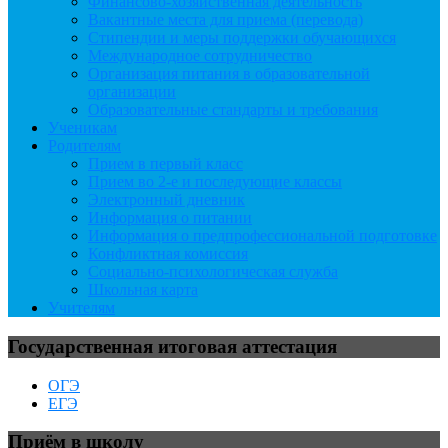
Финансово-хозяйственная деятельность
Вакантные места для приема (перевода)
Стипендии и меры поддержки обучающихся
Международное сотрудничество
Организация питания в образовательной
организации
Образовательные стандарты и требования
Ученикам
Родителям
Прием в первый класс
Прием во 2-е и последующие классы
Электронный дневник
Информация о питании
Информация о предпрофессиональной подготовке
Конфликтная комиссия
Социально-психологическая служба
Школьная карта
Учителям
Государственная итоговая аттестация
ОГЭ
ЕГЭ
Приём в школу