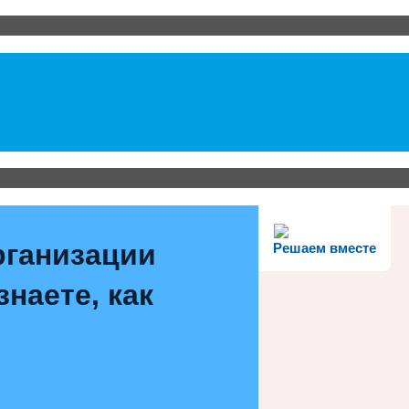
рганизации
Решаем вместе
наете, как