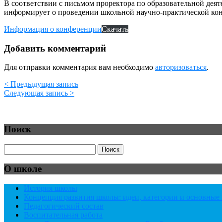
В соответствии с письмом проректора по образовательной де
информирует о проведении школьной научно-практической ко
Информация о конференции
Скачать
Добавить комментарий
Для отправки комментария вам необходимо
авторизоваться
.
< Предыдущая запись
Следующая запись >
Поиск
О школе
История школы
Концепция развития школы: идеи, категории и основны
Педагогический состав
Воспитательная работа