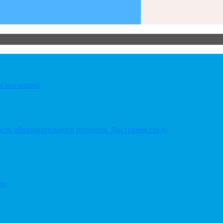
рганизацией
ть образовательного процесса. Доступная среда
ии