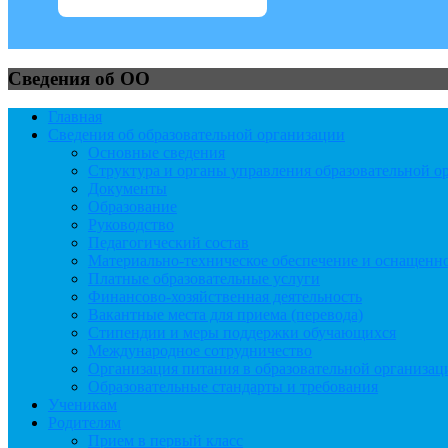
Сведения об ОО
Главная
Сведения об образовательной организации
Основные сведения
Структура и органы управления образовательной о
Документы
Образование
Руководство
Педагогический состав
Материально-техническое обеспечение и оснащеннос
Платные образовательные услуги
Финансово-хозяйственная деятельность
Вакантные места для приема (перевода)
Стипендии и меры поддержки обучающихся
Международное сотрудничество
Организация питания в образовательной организац
Образовательные стандарты и требования
Ученикам
Родителям
Прием в первый класс