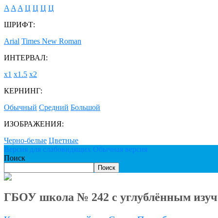
A
A
A
Ц
Ц
Ц
Ц
ШРИФТ:
Arial
Times New Roman
ИНТЕРВАЛ:
х1
х1.5
х2
КЕРНИНГ:
Обычный
Средний
Большой
ИЗОБРАЖЕНИЯ:
Черно-белые
Цветные
Версия для слабовидящих
Обычная версия
Поиск
Поиск
ГБОУ школа № 242 с углублённым изуч