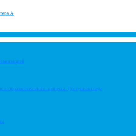
итера А
рганизацией
ть образовательного процесса. Доступная среда
ии