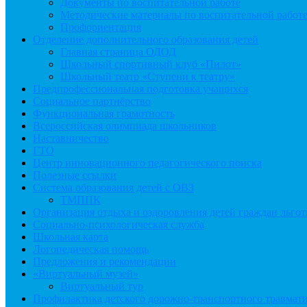
Документы по воспитательной работе
Методические материалы по воспитательной работ
Профориентация
Отделение дополнительного образования детей
Главная страница ОДОД
Школьный спортивный клуб «Пилот»
Школьный театр «Ступени к театру»
Предпрофессиональная подготовка учащихся
Социальное партнёрство
Функциональная грамотность
Всероссийская олимпиада школьников
Наставничество
ГТО
Центр инновационного педагогического поиска
Полезные ссылки
Система образования детей с ОВЗ
ТМППК
Организация отдыха и оздоровления детей граждан льго
Социально-психологическая служба
Школьная карта
Логопедическая помощь
Предложения и рекомендации
«Виртуальный музей»
Виртуальный тур
Профилактика детского дорожно-транспортного травмат