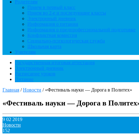
Родителям
Прием в первый класс
Прием во 2-е и последующие классы
Электронный дневник
Информация о питании
Информация о предпрофессиональной подготовке
Конфликтная комиссия
Социально-психологическая служба
Школьная карта
Учителям
Государственная итоговая аттестация
Электронный дневник
Расписание уроков
Питание
Главная
/
Новости
/
«Фестиваль науки — Дорога в Политех»
«Фестиваль науки — Дорога в Политех
9 02 2019
Новости
152