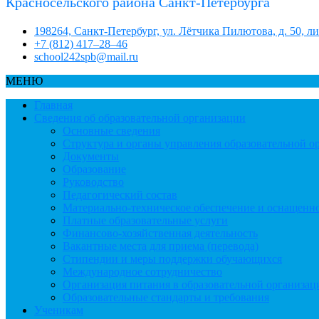
Красносельского района Санкт-Петербурга
198264, Санкт-Петербург, ул. Лётчика Пилютова, д. 50, л
+7 (812) 417–28–46
school242spb@mail.ru
МЕНЮ
Главная
Сведения об образовательной организации
Основные сведения
Структура и органы управления образовательной о
Документы
Образование
Руководство
Педагогический состав
Материально-техническое обеспечение и оснащеннос
Платные образовательные услуги
Финансово-хозяйственная деятельность
Вакантные места для приема (перевода)
Стипендии и меры поддержки обучающихся
Международное сотрудничество
Организация питания в образовательной организац
Образовательные стандарты и требования
Ученикам