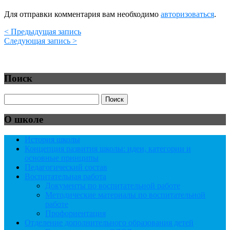
Для отправки комментария вам необходимо
авторизоваться
.
< Предыдущая запись
Следующая запись >
Поиск
О школе
История школы
Концепция развития школы: идеи, категории и
основные принципы
Педагогический состав
Воспитательная работа
Документы по воспитательной работе
Методические материалы по воспитательной
работе
Профориентация
Отделение дополнительного образования детей