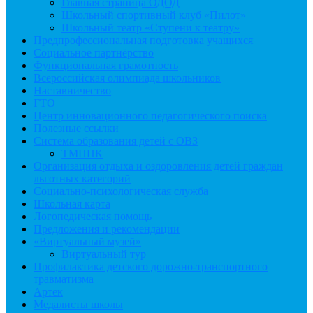
Главная страница ОДОД
Школьный спортивный клуб «Пилот»
Школьный театр «Ступени к театру»
Предпрофессиональная подготовка учащихся
Социальное партнёрство
Функциональная грамотность
Всероссийская олимпиада школьников
Наставничество
ГТО
Центр инновационного педагогического поиска
Полезные ссылки
Система образования детей с ОВЗ
ТМППК
Организация отдыха и оздоровления детей граждан
льготных категорий
Социально-психологическая служба
Школьная карта
Логопедическая помощь
Предложения и рекомендации
«Виртуальный музей»
Виртуальный тур
Профилактика детского дорожно-транспортного
травматизма
Артек
Медалисты школы