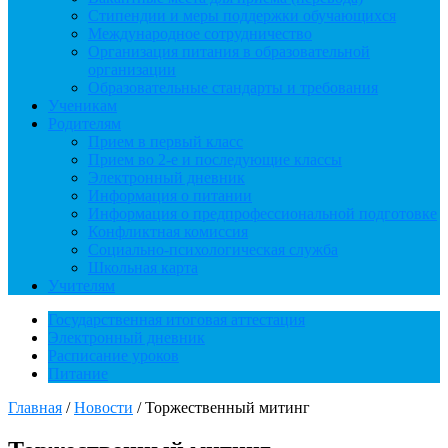
Стипендии и меры поддержки обучающихся
Международное сотрудничество
Организация питания в образовательной
организации
Образовательные стандарты и требования
Ученикам
Родителям
Прием в первый класс
Прием во 2-е и последующие классы
Электронный дневник
Информация о питании
Информация о предпрофессиональной подготовке
Конфликтная комиссия
Социально-психологическая служба
Школьная карта
Учителям
Государственная итоговая аттестация
Электронный дневник
Расписание уроков
Питание
Главная
/
Новости
/
Торжественный митинг