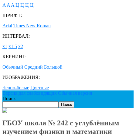
A
A
A
Ц
Ц
Ц
Ц
ШРИФТ:
Arial
Times New Roman
ИНТЕРВАЛ:
х1
х1.5
х2
КЕРНИНГ:
Обычный
Средний
Большой
ИЗОБРАЖЕНИЯ:
Черно-белые
Цветные
Версия для слабовидящих
Обычная версия
Поиск
Поиск
ГБОУ школа № 242 с углублённым
изучением физики и математики