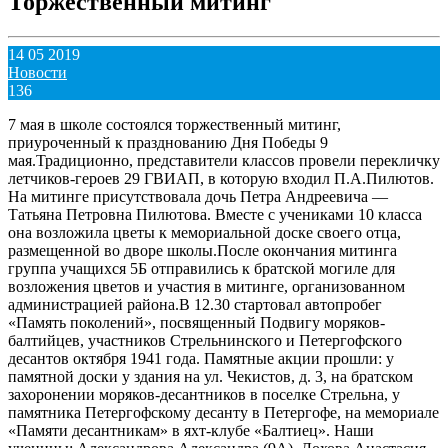
Торжественный митинг
14 05 2019
Новости
136
7 мая в школе состоялся торжественный митинг,
приуроченный к празднованию Дня Победы 9
мая.Традиционно, представители классов провели перекличку
летчиков-героев 29 ГВИАП, в которую входил П.А.Пилютов.
На митинге присутствовала дочь Петра Андреевича —
Татьяна Петровна Пилютова. Вместе с учениками 10 класса
она возложила цветы к мемориальной доске своего отца,
размещенной во дворе школы.После окончания митинга
группа учащихся 5Б отправились к братской могиле для
возложения цветов и участия в митинге, организованном
администрацией района.В 12.30 стартовал автопробег
«Память поколений», посвященный Подвигу моряков-
балтийцев, участников Стрельнинского и Петергофского
десантов октября 1941 года. Памятные акции прошли: у
памятной доски у здания на ул. Чекистов, д. 3, на братском
захоронении моряков-десантников в поселке Стрельна, у
памятника Петергофскому десанту в Петергофе, на мемориале
«Памяти десантникам» в яхт-клубе «Балтиец». Наши