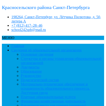
Красносельского района Санкт-Петербурга
198264, Санкт-Петербург, ул. Лётчика Пилютова, д. 50,
литера А
+7 (812) 417–28–46
school242spb@mail.ru
МЕНЮ
Главная
Сведения об образовательной организации
Основные сведения
Структура и органы управления образовательной
организацией
Документы
Образование
Руководство
Педагогический состав
Материально-техническое обеспечение и
оснащенность образовательного процесса.
Доступная среда
Платные образовательные услуги
Финансово-хозяйственная деятельность
Вакантные места для приема (перевода)