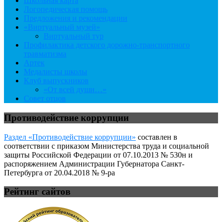
Школьная карта
Логопедическая помощь
Предложения и рекомендации
«Виртуальный музей»
Виртуальный тур
Профилактика детского дорожно-транспортного
травматизма
Артек
Медалисты школы
Клуб выпускников
«От всей души…»
Совет отцов
Противодействие коррупции
Раздел «Противодействие коррупции»
составлен в
соответствии с приказом Министерства труда и социальной
защиты Российской Федерации от 07.10.2013 № 530н и
распоряжением Администрации Губернатора Санкт-
Петербурга от 20.04.2018 № 9-ра
Рейтинг сайтов