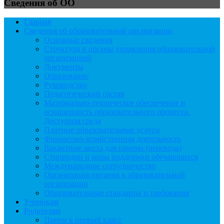
Сведения об ОО
Главная
Сведения об образовательной организации
Основные сведения
Структура и органы управления образовательной
организацией
Документы
Образование
Руководство
Педагогический состав
Материально-техническое обеспечение и
оснащенность образовательного процесса.
Доступная среда
Платные образовательные услуги
Финансово-хозяйственная деятельность
Вакантные места для приема (перевода)
Стипендии и меры поддержки обучающихся
Международное сотрудничество
Организация питания в образовательной
организации
Образовательные стандарты и требования
Ученикам
Родителям
Прием в первый класс