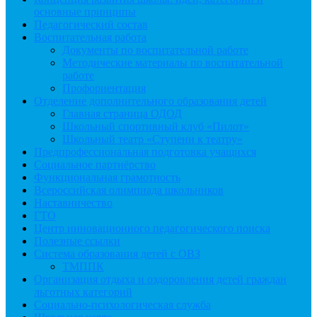
основные принципы
Педагогический состав
Воспитательная работа
Документы по воспитательной работе
Методические материалы по воспитательной
работе
Профориентация
Отделение дополнительного образования детей
Главная страница ОДОД
Школьный спортивный клуб «Пилот»
Школьный театр «Ступени к театру»
Предпрофессиональная подготовка учащихся
Социальное партнёрство
Функциональная грамотность
Всероссийская олимпиада школьников
Наставничество
ГТО
Центр инновационного педагогического поиска
Полезные ссылки
Система образования детей с ОВЗ
ТМППК
Организация отдыха и оздоровления детей граждан
льготных категорий
Социально-психологическая служба