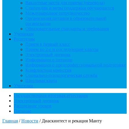
Вакантные места для приема (перевода)
Стипендии и меры поддержки обучающихся
Международное сотрудничество
Организация питания в образовательной
организации
Образовательные стандарты и требования
Ученикам
Родителям
Прием в первый класс
Прием во 2-е и последующие классы
Электронный дневник
Информация о питании
Информация о предпрофессиональной подготовке
Конфликтная комиссия
Социально-психологическая служба
Школьная карта
Учителям
Государственная итоговая аттестация
Электронный дневник
Расписание уроков
Питание
Главная
/
Новости
/
Диаскинтест и рекация Манту