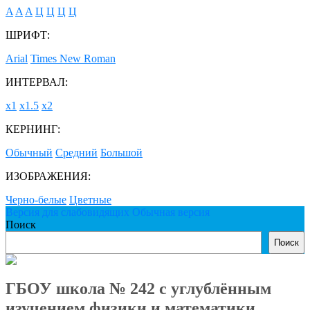
A
A
A
Ц
Ц
Ц
Ц
ШРИФТ:
Arial
Times New Roman
ИНТЕРВАЛ:
х1
х1.5
х2
КЕРНИНГ:
Обычный
Средний
Большой
ИЗОБРАЖЕНИЯ:
Черно-белые
Цветные
Версия для слабовидящих
Обычная версия
Поиск
Поиск
ГБОУ школа № 242 с углублённым
изучением физики и математики