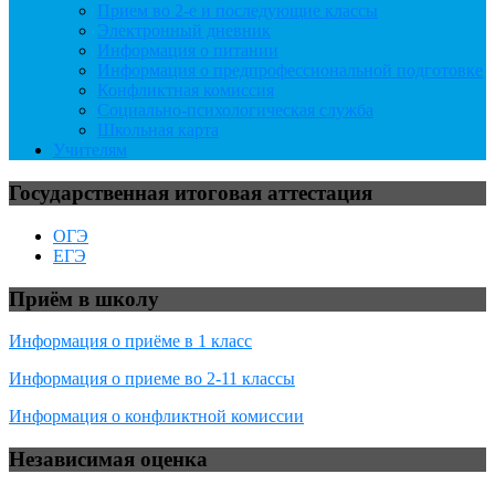
Прием во 2-е и последующие классы
Электронный дневник
Информация о питании
Информация о предпрофессиональной подготовке
Конфликтная комиссия
Социально-психологическая служба
Школьная карта
Учителям
Государственная итоговая аттестация
ОГЭ
ЕГЭ
Приём в школу
Информация о приёме в 1 класс
Информация о приеме во 2-11 классы
Информация о конфликтной комиссии
Независимая оценка