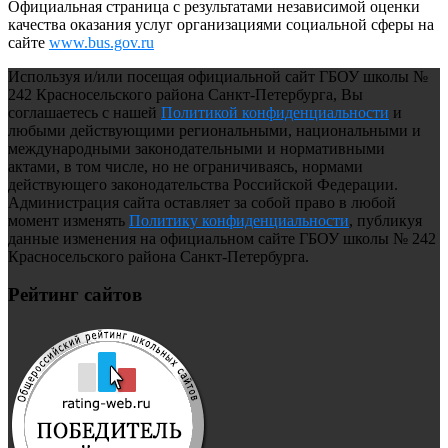
Официальная страница с результатами независимой оценки
качества оказания услуг организациями социальной сферы на
сайте
www.bus.gov.ru
Используя и/или посещая официальной сайт ГБОУ школы №
242 Красносельского района Санкт-Петербурга, Вы
соглашаетесь с нашей
Политикой конфиденциальности
и
любыми действующими региональными, национальными и
международными законодательными и нормативными
актами, в том числе, но не ограничиваясь, нормами
действующего законодательства Российской Федерации.
Администрация сайта оставляет за собой право в любой
момент изменять
Политику конфиденциальности
, публикуя
данные изменения на официальном сайте ГБОУ школы № 242
Красносельского района Санкт-Петербурга.
Рейтинг сайтов