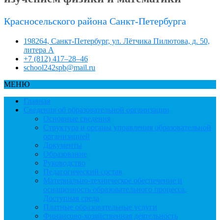
Красносельского района Санкт-Петербурга
198264, Санкт-Петербург, ул. Лётчика Пилютова, д. 50,
литера А
+7 (812) 417–28–46
school242spb@mail.ru
МЕНЮ
Главная
Сведения об образовательной организации
Основные сведения
Структура и органы управления образовательной
организацией
Документы
Образование
Руководство
Педагогический состав
Материально-техническое обеспечение и
оснащенность образовательного процесса.
Доступная среда
Платные образовательные услуги
Финансово-хозяйственная деятельность