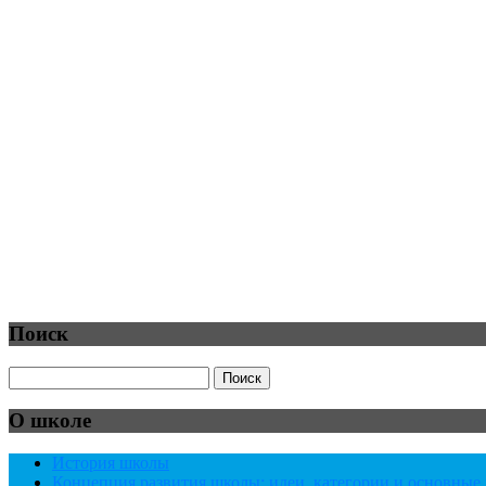
Поиск
О школе
История школы
Концепция развития школы: идеи, категории и основны