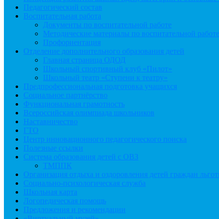
Педагогический состав
Воспитательная работа
Документы по воспитательной работе
Методические материалы по воспитательной работ
Профориентация
Отделение дополнительного образования детей
Главная страница ОДОД
Школьный спортивный клуб «Пилот»
Школьный театр «Ступени к театру»
Предпрофессиональная подготовка учащихся
Социальное партнёрство
Функциональная грамотность
Всероссийская олимпиада школьников
Наставничество
ГТО
Центр инновационного педагогического поиска
Полезные ссылки
Система образования детей с ОВЗ
ТМППК
Организация отдыха и оздоровления детей граждан льго
Социально-психологическая служба
Школьная карта
Логопедическая помощь
Предложения и рекомендации
«Виртуальный музей»