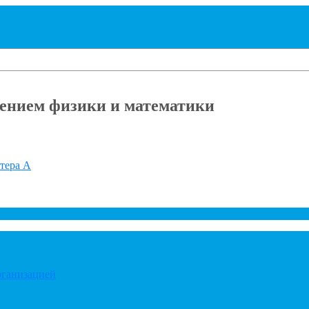
ением физики и математики
итера А
рганизацией