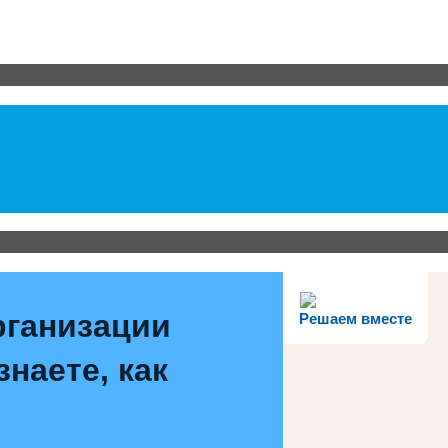
рганизации
Решаем вместе
наете, как