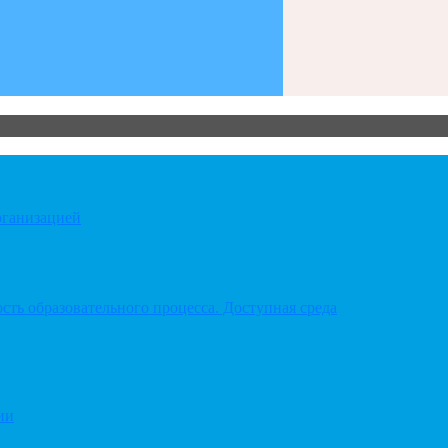
рганизацией
ть образовательного процесса. Доступная среда
ии