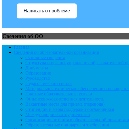
Написать о проблеме
Сведения об ОО
Главная
Сведения об образовательной организации
Основные сведения
Структура и органы управления образовательной о
Документы
Образование
Руководство
Педагогический состав
Материально-техническое обеспечение и оснащеннос
Платные образовательные услуги
Финансово-хозяйственная деятельность
Вакантные места для приема (перевода)
Стипендии и меры поддержки обучающихся
Международное сотрудничество
Организация питания в образовательной организац
Образовательные стандарты и требования