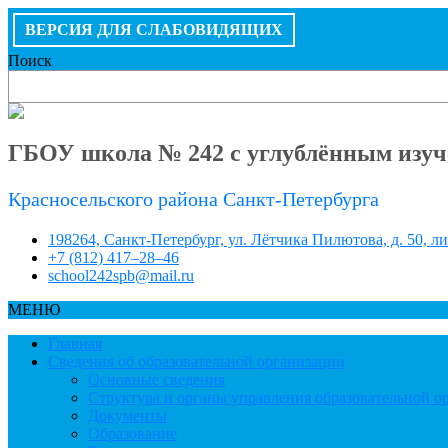
ВЕРСИЯ ДЛЯ СЛАБОВИДЯЩИХ
Поиск
ГБОУ школа № 242 с углублённым изуч
Красносельского района Санкт-Петербурга
198264, Санкт-Петербург, ул. Лётчика Пилютова, д. 50, л
+7 (812) 417–28–46
school242spb@mail.ru
МЕНЮ
Главная
Сведения об образовательной организации
Основные сведения
Структура и органы управления образовательной о
Документы
Образование