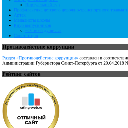
Виртуальный тур
Профилактика детского дорожно-транспортного травмат
Артек
Медалисты школы
Клуб выпускников
«От всей души…»
Совет отцов
Противодействие коррупции
Раздел «Противодействие коррупции»
составлен в соответстви
Администрации Губернатора Санкт-Петербурга от 20.04.2018 №
Рейтинг сайтов