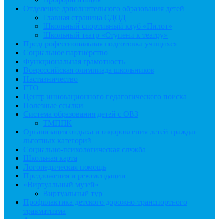
Отделение дополнительного образования детей
Главная страница ОДОД
Школьный спортивный клуб «Пилот»
Школьный театр «Ступени к театру»
Предпрофессиональная подготовка учащихся
Социальное партнёрство
Функциональная грамотность
Всероссийская олимпиада школьников
Наставничество
ГТО
Центр инновационного педагогического поиска
Полезные ссылки
Система образования детей с ОВЗ
ТМППК
Организация отдыха и оздоровления детей граждан
льготных категорий
Социально-психологическая служба
Школьная карта
Логопедическая помощь
Предложения и рекомендации
«Виртуальный музей»
Виртуальный тур
Профилактика детского дорожно-транспортного
травматизма