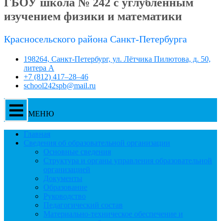
ГБОУ школа № 242 с углублённым
изучением физики и математики
Красносельского района Санкт-Петербурга
198264, Санкт-Петербург, ул. Лётчика Пилютова, д. 50,
литера А
+7 (812) 417–28–46
school242spb@mail.ru
МЕНЮ
Главная
Сведения об образовательной организации
Основные сведения
Структура и органы управления образовательной
организацией
Документы
Образование
Руководство
Педагогический состав
Материально-техническое обеспечение и