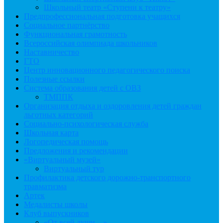
Школьный театр «Ступени к театру»
Предпрофессиональная подготовка учащихся
Социальное партнёрство
Функциональная грамотность
Всероссийская олимпиада школьников
Наставничество
ГТО
Центр инновационного педагогического поиска
Полезные ссылки
Система образования детей с ОВЗ
ТМППК
Организация отдыха и оздоровления детей граждан
льготных категорий
Социально-психологическая служба
Школьная карта
Логопедическая помощь
Предложения и рекомендации
«Виртуальный музей»
Виртуальный тур
Профилактика детского дорожно-транспортного
травматизма
Артек
Медалисты школы
Клуб выпускников
«От всей души…»