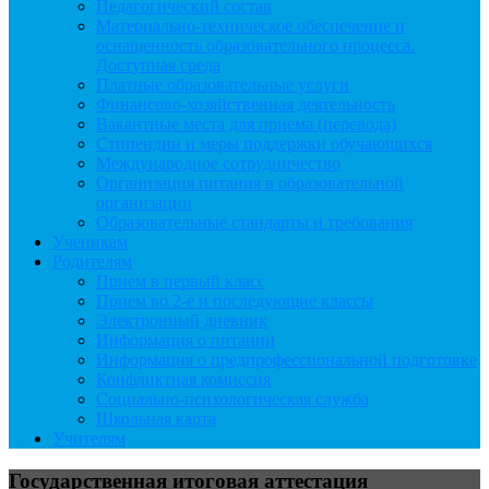
Педагогический состав
Материально-техническое обеспечение и
оснащенность образовательного процесса.
Доступная среда
Платные образовательные услуги
Финансово-хозяйственная деятельность
Вакантные места для приема (перевода)
Стипендии и меры поддержки обучающихся
Международное сотрудничество
Организация питания в образовательной
организации
Образовательные стандарты и требования
Ученикам
Родителям
Прием в первый класс
Прием во 2-е и последующие классы
Электронный дневник
Информация о питании
Информация о предпрофессиональной подготовке
Конфликтная комиссия
Социально-психологическая служба
Школьная карта
Учителям
Государственная итоговая аттестация