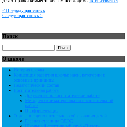
Для отправки комментария вам необходимо
авторизоваться
.
< Предыдущая запись
Следующая запись >
Поиск
О школе
История школы
Концепция развития школы: идеи, категории и
основные принципы
Педагогический состав
Воспитательная работа
Документы по воспитательной работе
Методические материалы по воспитательной
работе
Профориентация
Отделение дополнительного образования детей
Главная страница ОДОД
Школьный спортивный клуб «Пилот»