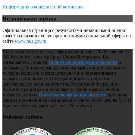
Информация о конфликтной комиссии
Независимая оценка
Официальная страница с результатами независимой оценки
качества оказания услуг организациями социальной сферы на
сайте
www.bus.gov.ru
Используя и/или посещая официальной сайт ГБОУ школы №
242 Красносельского района Санкт-Петербурга, Вы
соглашаетесь с нашей
Политикой конфиденциальности
и
любыми действующими региональными, национальными и
международными законодательными и нормативными
актами, в том числе, но не ограничиваясь, нормами
действующего законодательства Российской Федерации.
Администрация сайта оставляет за собой право в любой
момент изменять
Политику конфиденциальности
, публикуя
данные изменения на официальном сайте ГБОУ школы № 242
Красносельского района Санкт-Петербурга.
Рейтинг сайтов