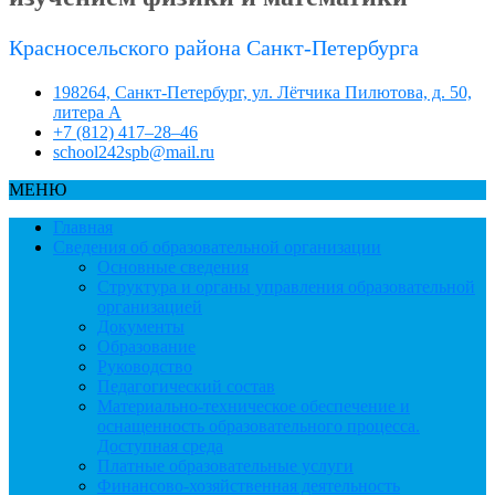
Красносельского района Санкт-Петербурга
198264, Санкт-Петербург, ул. Лётчика Пилютова, д. 50,
литера А
+7 (812) 417–28–46
school242spb@mail.ru
МЕНЮ
Главная
Сведения об образовательной организации
Основные сведения
Структура и органы управления образовательной
организацией
Документы
Образование
Руководство
Педагогический состав
Материально-техническое обеспечение и
оснащенность образовательного процесса.
Доступная среда
Платные образовательные услуги
Финансово-хозяйственная деятельность