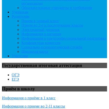
организации
Образовательные стандарты и требования
Ученикам
Родителям
Прием в первый класс
Прием во 2-е и последующие классы
Электронный дневник
Информация о питании
Информация о предпрофессиональной подготовке
Конфликтная комиссия
Социально-психологическая служба
Школьная карта
Учителям
Государственная итоговая аттестация
ОГЭ
ЕГЭ
Приём в школу
Информация о приёме в 1 класс
Информация о приеме во 2-11 классы