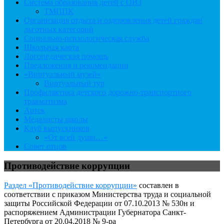
Система образования детей с ОВЗ
ТМППК
Организация отдыха и оздоровления детей граждан
льготных категорий
Социально-психологическая служба
Школьная карта
Логопедическая помощь
Предложения и рекомендации
«Виртуальный музей»
Виртуальный тур
Профилактика детского дорожно-транспортного
травматизма
Артек
Медалисты школы
Клуб выпускников
«От всей души…»
Совет отцов
Противодействие коррупции
Раздел «Противодействие коррупции»
составлен в
соответствии с приказом Министерства труда и социальной
защиты Российской Федерации от 07.10.2013 № 530н и
распоряжением Администрации Губернатора Санкт-
Петербурга от 20.04.2018 № 9-ра