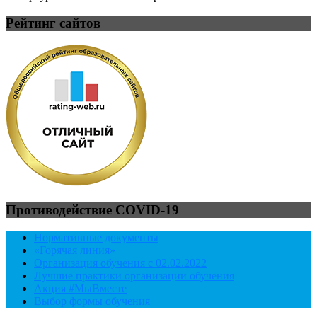
Рейтинг сайтов
Противодействие COVID-19
Нормативные документы
«Горячая линия»
Организация обучения с 02.02.2022
Лучшие практики организации обучения
Акция #МыВместе
Выбор формы обучения