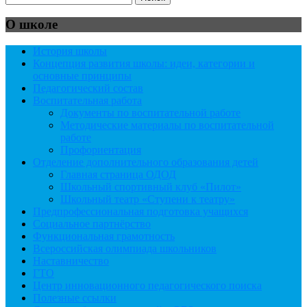
О школе
История школы
Концепция развития школы: идеи, категории и
основные принципы
Педагогический состав
Воспитательная работа
Документы по воспитательной работе
Методические материалы по воспитательной
работе
Профориентация
Отделение дополнительного образования детей
Главная страница ОДОД
Школьный спортивный клуб «Пилот»
Школьный театр «Ступени к театру»
Предпрофессиональная подготовка учащихся
Социальное партнёрство
Функциональная грамотность
Всероссийская олимпиада школьников
Наставничество
ГТО
Центр инновационного педагогического поиска
Полезные ссылки