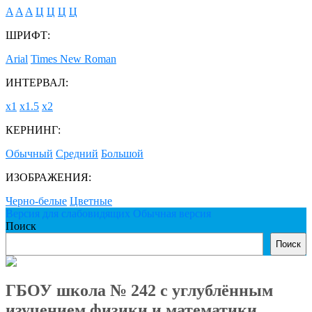
A
A
A
Ц
Ц
Ц
Ц
ШРИФТ:
Arial
Times New Roman
ИНТЕРВАЛ:
х1
х1.5
х2
КЕРНИНГ:
Обычный
Средний
Большой
ИЗОБРАЖЕНИЯ:
Черно-белые
Цветные
Версия для слабовидящих
Обычная версия
Поиск
Поиск
ГБОУ школа № 242 с углублённым
изучением физики и математики