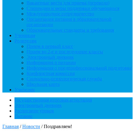
Вакантные места для приема (перевода)
Стипендии и меры поддержки обучающихся
Международное сотрудничество
Организация питания в образовательной
организации
Образовательные стандарты и требования
Ученикам
Родителям
Прием в первый класс
Прием во 2-е и последующие классы
Электронный дневник
Информация о питании
Информация о предпрофессиональной подготовке
Конфликтная комиссия
Социально-психологическая служба
Школьная карта
Учителям
Государственная итоговая аттестация
Электронный дневник
Расписание уроков
Питание
Главная
/
Новости
/
Поздравляем!