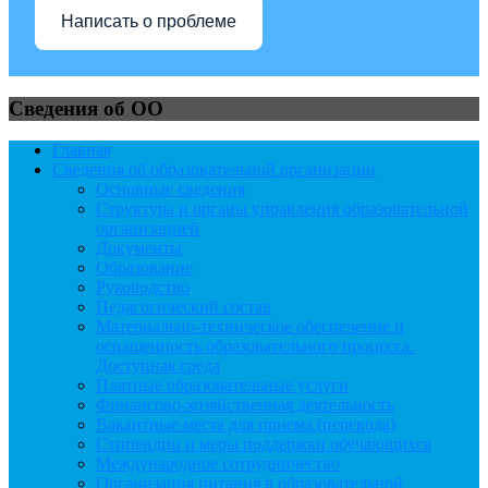
Написать о проблеме
Сведения об ОО
Главная
Сведения об образовательной организации
Основные сведения
Структура и органы управления образовательной
организацией
Документы
Образование
Руководство
Педагогический состав
Материально-техническое обеспечение и
оснащенность образовательного процесса.
Доступная среда
Платные образовательные услуги
Финансово-хозяйственная деятельность
Вакантные места для приема (перевода)
Стипендии и меры поддержки обучающихся
Международное сотрудничество
Организация питания в образовательной