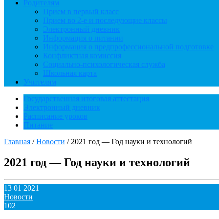
Родителям
Прием в первый класс
Прием во 2-е и последующие классы
Электронный дневник
Информация о питании
Информация о предпрофессиональной подготовке
Конфликтная комиссия
Социально-психологическая служба
Школьная карта
Учителям
Государственная итоговая аттестация
Электронный дневник
Расписание уроков
Питание
Главная
/
Новости
/
2021 год — Год науки и технологий
2021 год — Год науки и технологий
13 01 2021
Новости
102