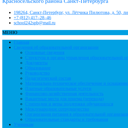
Красносельского района Санкт-Петербурга
198264, Санкт-Петербург, ул. Лётчика Пилютова, д. 50, л
+7 (812) 417–28–46
school242spb@mail.ru
МЕНЮ
Главная
Сведения об образовательной организации
Основные сведения
Структура и органы управления образовательной о
Документы
Образование
Руководство
Педагогический состав
Материально-техническое обеспечение и оснащеннос
Платные образовательные услуги
Финансово-хозяйственная деятельность
Вакантные места для приема (перевода)
Стипендии и меры поддержки обучающихся
Международное сотрудничество
Организация питания в образовательной организац
Образовательные стандарты и требования
Ученикам