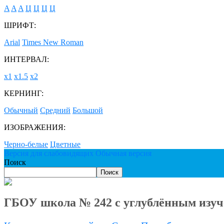
A
A
A
Ц
Ц
Ц
Ц
ШРИФТ:
Arial
Times New Roman
ИНТЕРВАЛ:
х1
х1.5
х2
КЕРНИНГ:
Обычный
Средний
Большой
ИЗОБРАЖЕНИЯ:
Черно-белые
Цветные
Версия для слабовидящих
Обычная версия
Поиск
Поиск
ГБОУ школа № 242 с углублённым изуч