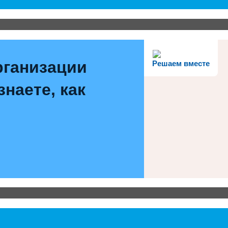
рганизации
Решаем вместе
наете, как