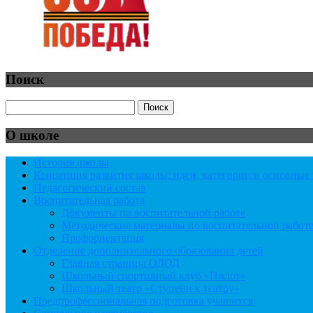
Поиск
О школе
История школы
Концепция развития школы: идеи, категории и основны
Педагогический состав
Воспитательная работа
Документы по воспитательной работе
Методические материалы по воспитательной работ
Профориентация
Отделение дополнительного образования детей
Главная страница ОДОД
Школьный спортивный клуб «Пилот»
Школьный театр «Ступени к театру»
Предпрофессиональная подготовка учащихся