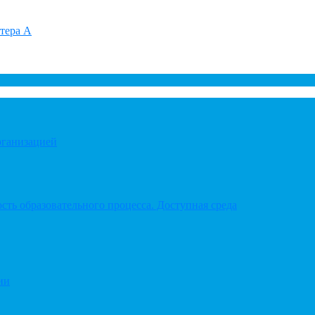
итера А
рганизацией
ть образовательного процесса. Доступная среда
ии