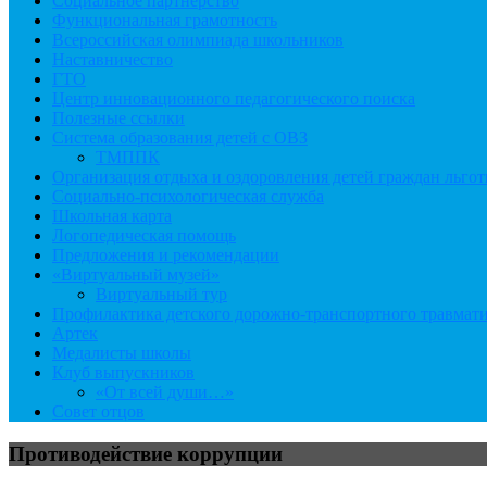
Социальное партнёрство
Функциональная грамотность
Всероссийская олимпиада школьников
Наставничество
ГТО
Центр инновационного педагогического поиска
Полезные ссылки
Система образования детей с ОВЗ
ТМППК
Организация отдыха и оздоровления детей граждан льго
Социально-психологическая служба
Школьная карта
Логопедическая помощь
Предложения и рекомендации
«Виртуальный музей»
Виртуальный тур
Профилактика детского дорожно-транспортного травмат
Артек
Медалисты школы
Клуб выпускников
«От всей души…»
Совет отцов
Противодействие коррупции