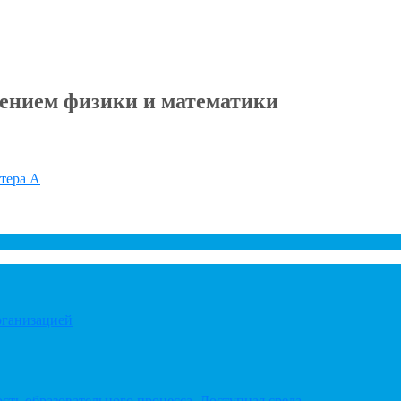
ением физики и математики
итера А
рганизацией
ть образовательного процесса. Доступная среда