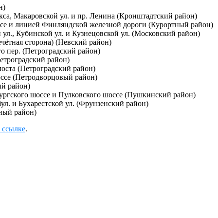
н)
са, Макаровской ул. и пр. Ленина (Кронштадтский район)
се и линией Финляндской железной дороги (Курортный район)
л., Кубинской ул. и Кузнецовской ул. (Московский район)
ечётная сторона) (Невский район)
о пер. (Петроградский район)
Петроградский район)
моста (Петроградский район)
оссе (Петродворцовый район)
ий район)
бургского шоссе и Пулковского шоссе (Пушкинский район)
ул. и Бухарестской ул. (Фрунзенский район)
ный район)
 ссылке
.