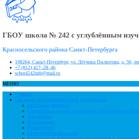
ГБОУ школа № 242 с углублённым изуч
Красносельского района Санкт-Петербурга
198264, Санкт-Петербург, ул. Лётчика Пилютова, д. 50, л
+7 (812) 417–28–46
school242spb@mail.ru
МЕНЮ
Главная
Сведения об образовательной организации
Основные сведения
Структура и органы управления образовательной о
Документы
Образование
Руководство
Педагогический состав
Материально-техническое обеспечение и оснащеннос