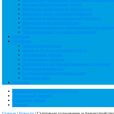
Платные образовательные услуги
Финансово-хозяйственная деятельность
Вакантные места для приема (перевода)
Стипендии и меры поддержки обучающихся
Международное сотрудничество
Организация питания в образовательной организац
Образовательные стандарты и требования
Ученикам
Родителям
Прием в первый класс
Прием во 2-е и последующие классы
Электронный дневник
Информация о питании
Информация о предпрофессиональной подготовке
Конфликтная комиссия
Социально-психологическая служба
Школьная карта
Учителям
Государственная итоговая аттестация
Электронный дневник
Расписание уроков
Питание
Главная
/
Новости
/
Стартовало голосование за благоустройств