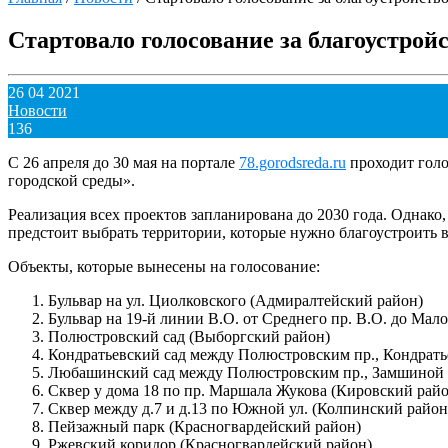
Стартовало голосование за благоустрой
26 04 2021
Новости
136
С 26 апреля до 30 мая на портале
78.gorodsreda.ru
проходит голо
городской среды».
Реализация всех проектов запланирована до 2030 года. Однако,
предстоит выбрать территории, которые нужно благоустроить в
Объекты, которые вынесены на голосование:
займ без проценто
Бульвар на ул. Циолковского (Адмиралтейский район)
Бульвар на 19-й линии В.О. от Среднего пр. В.О. до Мал
Полюстровский сад (Выборгский район)
Кондратьевский сад между Полюстровским пр., Кондрать
Любашинский сад между Полюстровским пр., Замшиной у
Сквер у дома 18 по пр. Маршала Жукова (Кировский райо
Сквер между д.7 и д.13 по Южной ул. (Колпинский район
Пейзажный парк (Красногвардейский район)
Ржевский коридор (Красногвардейский район)