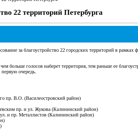
ство 22 территорий Петербурга
сование за благоустройство 22 городских территорий в рамках
 чем больше голосов наберет территория, тем раньше ее благоус
 первую очередь.
в на месяц на карту мгновенно
ого пр. В.О. (Василеостровский район)
евским пр. и ул. Жукова (Калининский район)
л. и пр. Металлистов (Калининский район)
н)
)