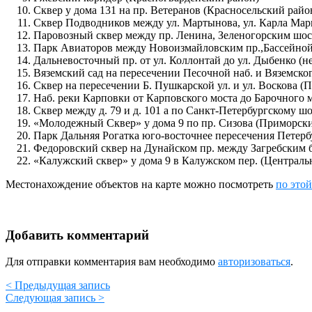
Сквер у дома 131 на пр. Ветеранов (Красносельский райо
Сквер Подводников между ул. Мартынова, ул. Карла Марк
Паровозный сквер между пр. Ленина, Зеленогорским шос
Парк Авиаторов между Новоизмайловским пр.,Бассейной у
Дальневосточный пр. от ул. Коллонтай до ул. Дыбенко (н
Вяземский сад на пересечении Песочной наб. и Вяземског
Сквер на пересечении Б. Пушкарской ул. и ул. Воскова (
Наб. реки Карповки от Карповского моста до Барочного 
Сквер между д. 79 и д. 101 а по Санкт-Петербургскому ш
«Молодежный Сквер» у дома 9 по пр. Сизова (Приморск
Парк Дальняя Рогатка юго-восточнее пересечения Петер
Федоровский сквер на Дунайском пр. между Загребским б
«Калужский сквер» у дома 9 в Калужском пер. (Централь
Местонахождение объектов на карте можно посмотреть
по этой
Добавить комментарий
Для отправки комментария вам необходимо
авторизоваться
.
< Предыдущая запись
Следующая запись >