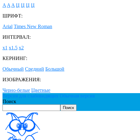
A
A
A
Ц
Ц
Ц
Ц
ШРИФТ:
Arial
Times New Roman
ИНТЕРВАЛ:
х1
х1.5
х2
КЕРНИНГ:
Обычный
Средний
Большой
ИЗОБРАЖЕНИЯ:
Черно-белые
Цветные
Версия для слабовидящих
Обычная версия
Поиск
Поиск