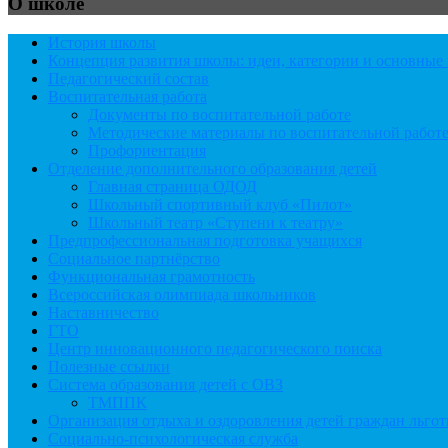
О школе
История школы
Концепция развития школы: идеи, категории и основны
Педагогический состав
Воспитательная работа
Документы по воспитательной работе
Методические материалы по воспитательной работ
Профориентация
Отделение дополнительного образования детей
Главная страница ОДОД
Школьный спортивный клуб «Пилот»
Школьный театр «Ступени к театру»
Предпрофессиональная подготовка учащихся
Социальное партнёрство
Функциональная грамотность
Всероссийская олимпиада школьников
Наставничество
ГТО
Центр инновационного педагогического поиска
Полезные ссылки
Система образования детей с ОВЗ
ТМППК
Организация отдыха и оздоровления детей граждан льго
Социально-психологическая служба