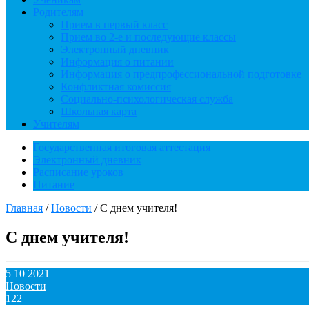
Родителям
Прием в первый класс
Прием во 2-е и последующие классы
Электронный дневник
Информация о питании
Информация о предпрофессиональной подготовке
Конфликтная комиссия
Социально-психологическая служба
Школьная карта
Учителям
Государственная итоговая аттестация
Электронный дневник
Расписание уроков
Питание
Главная
/
Новости
/
С днем учителя!
С днем учителя!
5 10 2021
Новости
122