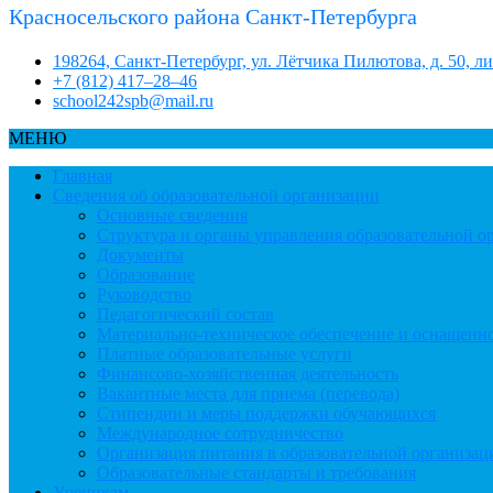
Красносельского района Санкт-Петербурга
198264, Санкт-Петербург, ул. Лётчика Пилютова, д. 50, л
+7 (812) 417–28–46
school242spb@mail.ru
МЕНЮ
Главная
Сведения об образовательной организации
Основные сведения
Структура и органы управления образовательной о
Документы
Образование
Руководство
Педагогический состав
Материально-техническое обеспечение и оснащеннос
Платные образовательные услуги
Финансово-хозяйственная деятельность
Вакантные места для приема (перевода)
Стипендии и меры поддержки обучающихся
Международное сотрудничество
Организация питания в образовательной организац
Образовательные стандарты и требования
Ученикам