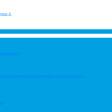
итера А
рганизацией
ть образовательного процесса. Доступная среда
ии