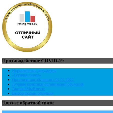
Противодействие COVID-19
Нормативные документы
«Горячая линия»
Организация обучения с 02.02.2022
Лучшие практики организации обучения
Акция #МыВместе
Выбор формы обучения
Портал обратной связи