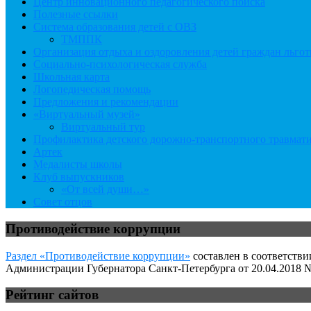
Центр инновационного педагогического поиска
Полезные ссылки
Система образования детей с ОВЗ
ТМППК
Организация отдыха и оздоровления детей граждан льго
Социально-психологическая служба
Школьная карта
Логопедическая помощь
Предложения и рекомендации
«Виртуальный музей»
Виртуальный тур
Профилактика детского дорожно-транспортного травмат
Артек
Медалисты школы
Клуб выпускников
«От всей души…»
Совет отцов
Противодействие коррупции
Раздел «Противодействие коррупции»
составлен в соответстви
Администрации Губернатора Санкт-Петербурга от 20.04.2018 №
Рейтинг сайтов