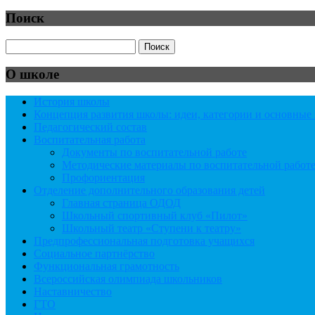
Поиск
О школе
История школы
Концепция развития школы: идеи, категории и основны
Педагогический состав
Воспитательная работа
Документы по воспитательной работе
Методические материалы по воспитательной работ
Профориентация
Отделение дополнительного образования детей
Главная страница ОДОД
Школьный спортивный клуб «Пилот»
Школьный театр «Ступени к театру»
Предпрофессиональная подготовка учащихся
Социальное партнёрство
Функциональная грамотность
Всероссийская олимпиада школьников
Наставничество
ГТО