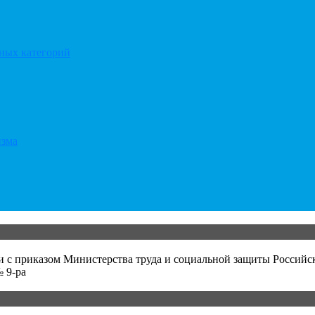
тных категорий
изма
и с приказом Министерства труда и социальной защиты Российс
 9-ра