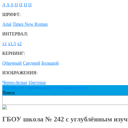
A
A
A
Ц
Ц
Ц
Ц
ШРИФТ:
Arial
Times New Roman
ИНТЕРВАЛ:
х1
х1.5
х2
КЕРНИНГ:
Обычный
Средний
Большой
ИЗОБРАЖЕНИЯ:
Черно-белые
Цветные
Версия для слабовидящих
Обычная версия
Поиск
ГБОУ школа № 242 с углублённым изуч