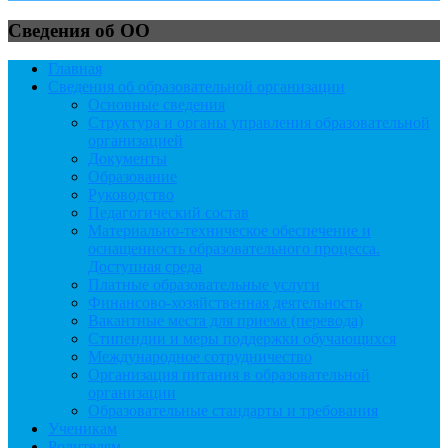
Сведения об ОО
Главная
Сведения об образовательной организации
Основные сведения
Структура и органы управления образовательной
организацией
Документы
Образование
Руководство
Педагогический состав
Материально-техническое обеспечение и
оснащенность образовательного процесса.
Доступная среда
Платные образовательные услуги
Финансово-хозяйственная деятельность
Вакантные места для приема (перевода)
Стипендии и меры поддержки обучающихся
Международное сотрудничество
Организация питания в образовательной
организации
Образовательные стандарты и требования
Ученикам
Родителям