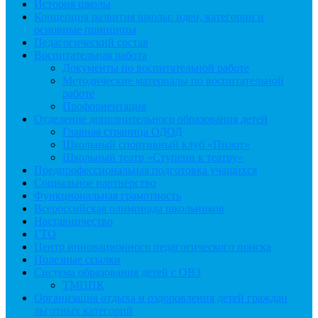
История школы
Концепция развития школы: идеи, категории и
основные принципы
Педагогический состав
Воспитательная работа
Документы по воспитательной работе
Методические материалы по воспитательной
работе
Профориентация
Отделение дополнительного образования детей
Главная страница ОДОД
Школьный спортивный клуб «Пилот»
Школьный театр «Ступени к театру»
Предпрофессиональная подготовка учащихся
Социальное партнёрство
Функциональная грамотность
Всероссийская олимпиада школьников
Наставничество
ГТО
Центр инновационного педагогического поиска
Полезные ссылки
Система образования детей с ОВЗ
ТМППК
Организация отдыха и оздоровления детей граждан
льготных категорий