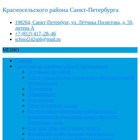
Красносельского района Санкт-Петербурга
198264, Санкт-Петербург, ул. Лётчика Пилютова, д. 50,
литера А
+7 (812) 417–28–46
school242spb@mail.ru
МЕНЮ
Главная
Сведения об образовательной организации
Основные сведения
Структура и органы управления образовательной
организацией
Документы
Образование
Руководство
Педагогический состав
Материально-техническое обеспечение и
оснащенность образовательного процесса.
Доступная среда
Платные образовательные услуги
Финансово-хозяйственная деятельность
Вакантные места для приема (перевода)