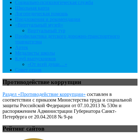
Социально-психологическая служба
Школьная карта
Логопедическая помощь
Предложения и рекомендации
«Виртуальный музей»
Виртуальный тур
Профилактика детского дорожно-транспортного
травматизма
Артек
Медалисты школы
Клуб выпускников
«От всей души…»
Совет отцов
Противодействие коррупции
Раздел «Противодействие коррупции»
составлен в
соответствии с приказом Министерства труда и социальной
защиты Российской Федерации от 07.10.2013 № 530н и
распоряжением Администрации Губернатора Санкт-
Петербурга от 20.04.2018 № 9-ра
Рейтинг сайтов