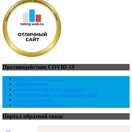
Противодействие COVID-19
Нормативные документы
«Горячая линия»
Организация обучения с 02.02.2022
Лучшие практики организации обучения
Акция #МыВместе
Выбор формы обучения
Портал обратной связи