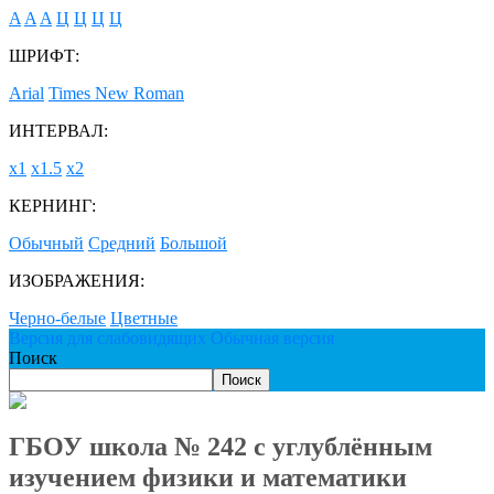
A
A
A
Ц
Ц
Ц
Ц
ШРИФТ:
Arial
Times New Roman
ИНТЕРВАЛ:
х1
х1.5
х2
КЕРНИНГ:
Обычный
Средний
Большой
ИЗОБРАЖЕНИЯ:
Черно-белые
Цветные
Версия для слабовидящих
Обычная версия
Поиск
Поиск
ГБОУ школа № 242 с углублённым
изучением физики и математики