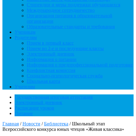
Стипендии и меры поддержки обучающихся
Международное сотрудничество
Организация питания в образовательной
организации
Образовательные стандарты и требования
Ученикам
Родителям
Прием в первый класс
Прием во 2-е и последующие классы
Электронный дневник
Информация о питании
Информация о предпрофессиональной подготовке
Конфликтная комиссия
Социально-психологическая служба
Школьная карта
Учителям
Государственная итоговая аттестация
Электронный дневник
Расписание уроков
Питание
Главная
/
Новости
/
Библиотека
/
Школьный этап
Всероссийского конкурса юных чтецов «Живая классика»