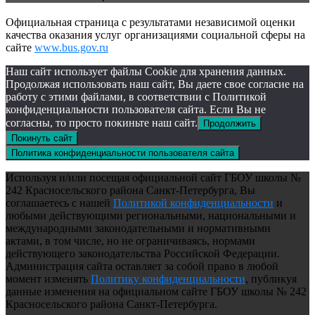
Официальная страница с результатами независимой оценки
качества оказания услуг организациями социальной сферы на
сайте
www.bus.gov.ru
Наш сайт использует файлы Cookie для хранения данных.
Продолжая использовать наш сайт, Вы даете свое согласие на
работу с этими файлами, в соответствии с Политикой
конфиденциальности пользователя сайта. Если Вы не
согласны, то просто покиньте наш сайт.
Продолжить
Покинуть сайт
Политика конфиденциальности пользователя сайта
Используя и/или посещая официальной сайт ГБОУ школы №
242 Красносельского района Санкт-Петербурга, Вы
соглашаетесь с нашей
Политикой конфиденциальности
и
любыми действующими региональными, национальными и
международными законодательными и нормативными
актами, в том числе, но не ограничиваясь, нормами
действующего законодательства Российской Федерации.
Администрация сайта оставляет за собой право в любой
момент изменять
Политику конфиденциальности
, публикуя
данные изменения на официальном сайте ГБОУ школы № 242
Красносельского района Санкт-Петербурга.