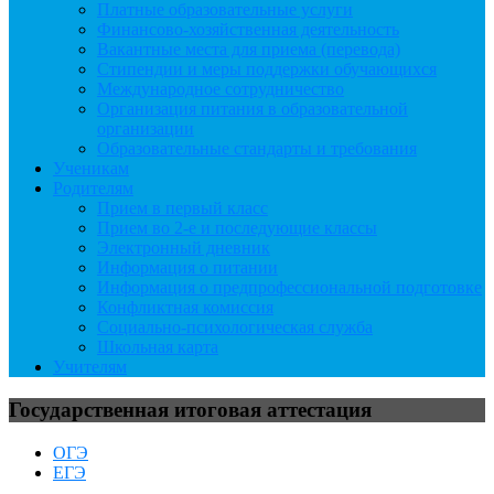
Платные образовательные услуги
Финансово-хозяйственная деятельность
Вакантные места для приема (перевода)
Стипендии и меры поддержки обучающихся
Международное сотрудничество
Организация питания в образовательной
организации
Образовательные стандарты и требования
Ученикам
Родителям
Прием в первый класс
Прием во 2-е и последующие классы
Электронный дневник
Информация о питании
Информация о предпрофессиональной подготовке
Конфликтная комиссия
Социально-психологическая служба
Школьная карта
Учителям
Государственная итоговая аттестация
ОГЭ
ЕГЭ