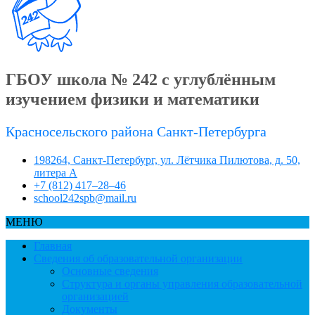
ГБОУ школа № 242 с углублённым
изучением физики и математики
Красносельского района Санкт-Петербурга
198264, Санкт-Петербург, ул. Лётчика Пилютова, д. 50,
литера А
+7 (812) 417–28–46
school242spb@mail.ru
МЕНЮ
Главная
Сведения об образовательной организации
Основные сведения
Структура и органы управления образовательной
организацией
Документы