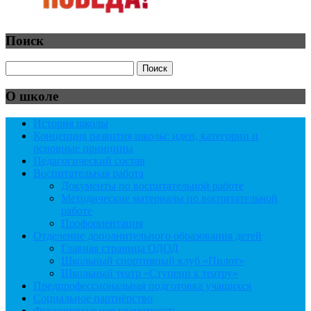
Поиск
О школе
История школы
Концепция развития школы: идеи, категории и
основные принципы
Педагогический состав
Воспитательная работа
Документы по воспитательной работе
Методические материалы по воспитательной
работе
Профориентация
Отделение дополнительного образования детей
Главная страница ОДОД
Школьный спортивный клуб «Пилот»
Школьный театр «Ступени к театру»
Предпрофессиональная подготовка учащихся
Социальное партнёрство
Функциональная грамотность