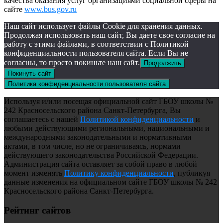
качества оказания услуг организациями социальной сферы на
сайте
www.bus.gov.ru
Наш сайт использует файлы Cookie для хранения данных.
Продолжая использовать наш сайт, Вы даете свое согласие на
работу с этими файлами, в соответствии с Политикой
конфиденциальности пользователя сайта. Если Вы не
согласны, то просто покиньте наш сайт.
Продолжить
Покинуть сайт
Политика конфиденциальности пользователя сайта
Используя и/или посещая официальной сайт ГБОУ школы №
242 Красносельского района Санкт-Петербурга, Вы
соглашаетесь с нашей
Политикой конфиденциальности
и
любыми действующими региональными, национальными и
международными законодательными и нормативными
актами, в том числе, но не ограничиваясь, нормами
действующего законодательства Российской Федерации.
Администрация сайта оставляет за собой право в любой
момент изменять
Политику конфиденциальности
, публикуя
данные изменения на официальном сайте ГБОУ школы № 242
Красносельского района Санкт-Петербурга.
Рейтинг сайтов