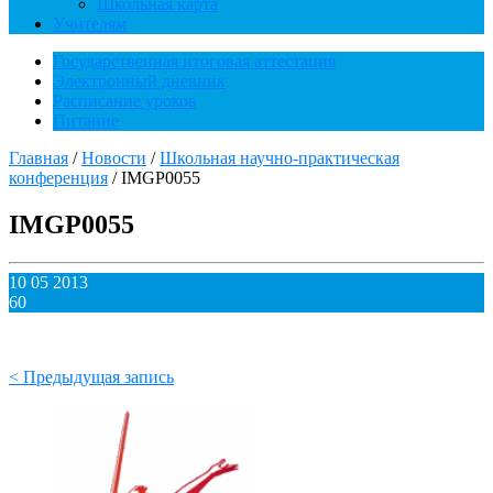
Школьная карта
Учителям
Государственная итоговая аттестация
Электронный дневник
Расписание уроков
Питание
Главная
/
Новости
/
Школьная научно-практическая
конференция
/
IMGP0055
IMGP0055
10 05 2013
60
< Предыдущая запись