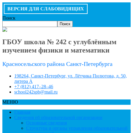
ВЕРСИЯ ДЛЯ СЛАБОВИДЯЩИХ
Поиск
Поиск
ГБОУ школа № 242 с углублённым
изучением физики и математики
Красносельского района Санкт-Петербурга
198264, Санкт-Петербург, ул. Лётчика Пилютова, д. 50,
литера А
+7 (812) 417–28–46
school242spb@mail.ru
МЕНЮ
Главная
Сведения об образовательной организации
Основные сведения
Структура и органы управления образовательной