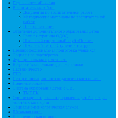
Педагогический состав
Воспитательная работа
Документы по воспитательной работе
Методические материалы по воспитательной
работе
Профориентация
Отделение дополнительного образования детей
Главная страница ОДОД
Школьный спортивный клуб «Пилот»
Школьный театр «Ступени к театру»
Предпрофессиональная подготовка учащихся
Социальное партнёрство
Функциональная грамотность
Всероссийская олимпиада школьников
Наставничество
ГТО
Центр инновационного педагогического поиска
Полезные ссылки
Система образования детей с ОВЗ
ТМППК
Организация отдыха и оздоровления детей граждан
льготных категорий
Социально-психологическая служба
Школьная карта
Логопедическая помощь